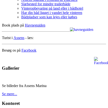
Slæbested for mindre trailerbåde
Vinteropbevaring på land eller i bådhotel
Har din båd ligget i vandet hele vinteren
Bådpladser som kan lejes eller købes
Book plads på
Havneguiden
Turist i
Assens
- læs:
Besøg os på
Facebook
Gallerier
Se billeder fra Assens Marina
Se mere...
Kontoret