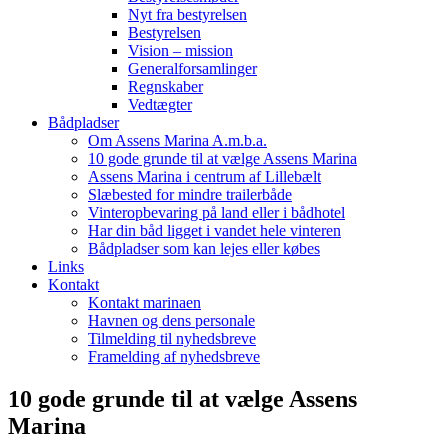
Nyt fra bestyrelsen
Bestyrelsen
Vision – mission
Generalforsamlinger
Regnskaber
Vedtægter
Bådpladser
Om Assens Marina A.m.b.a.
10 gode grunde til at vælge Assens Marina
Assens Marina i centrum af Lillebælt
Slæbested for mindre trailerbåde
Vinteropbevaring på land eller i bådhotel
Har din båd ligget i vandet hele vinteren
Bådpladser som kan lejes eller købes
Links
Kontakt
Kontakt marinaen
Havnen og dens personale
Tilmelding til nyhedsbreve
Framelding af nyhedsbreve
10 gode grunde til at vælge Assens
Marina