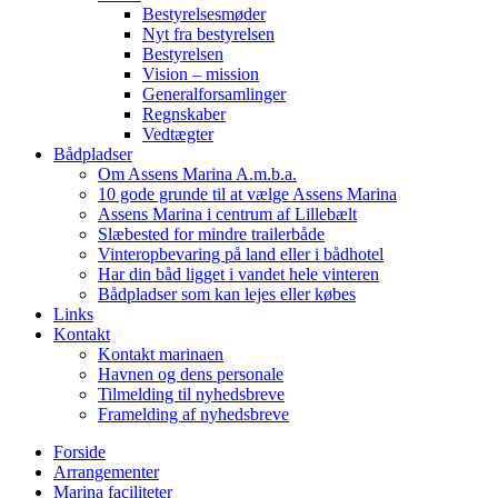
Bestyrelsesmøder
Nyt fra bestyrelsen
Bestyrelsen
Vision – mission
Generalforsamlinger
Regnskaber
Vedtægter
Bådpladser
Om Assens Marina A.m.b.a.
10 gode grunde til at vælge Assens Marina
Assens Marina i centrum af Lillebælt
Slæbested for mindre trailerbåde
Vinteropbevaring på land eller i bådhotel
Har din båd ligget i vandet hele vinteren
Bådpladser som kan lejes eller købes
Links
Kontakt
Kontakt marinaen
Havnen og dens personale
Tilmelding til nyhedsbreve
Framelding af nyhedsbreve
Forside
Arrangementer
Marina faciliteter