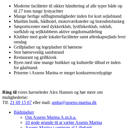
Moderne faciliteter til sikker håndtering af alle typer både op
til 27 tons tunge lystyachter
Mange herlige udflugtsmuligheder inden for kort sejlafstand
Maritim butik, bådhotel, motorværksteder og brændstofanlæg
Søsportscenter med dykkerklub, lystfiskerklub, roklub,
surfklub og sejlklubbens aktive ungdomsafdeling
Klubber med gode lokaler/faciliteter samt aftenkapsejlads hver
onsdag
Grillpladser og legepladser til børnene
Stor børnevenlig sandstrand
Restaurant og grillkiosk
Byen med sine mange butikker og kulturelle tilbud er inden
for gåafstand.
Priserne i Assens Marina er meget konkurrencedygtige
Ring til
vores havneleder Alex Hansen og hør mere om
mulighederne:
Tlf.
21 69 15 67
eller mail:
amba@assens-marina.dk
Bådpladser
Om Assens Marina A.m.b.a.
10 gode grunde til at vælge Assens Marina
Assens Marina i centrum af Lillebælt