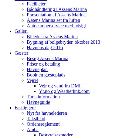
Faciliteter
Bådhåndtering i Assens Marina
Præsentation af Assens Marina
Assens Marina set fra luften
Autocamperservice med udsigt
Galleri
Billeder fra Assens Marina
Bygning af bølgebryder, oktober 2013
Havnens dag 2016
Gæster
Besøg Assens Marina
Priser og betaling
Havneplan
Book en gæsteplads
Vejret
Vejr og vand fra DMI
Yr.no og Weatherlink.com
Turistinformation
Havneguide
Fastliggere
Nyt fra havnelederen
Takstblad
Ordensreglement
Amba
Bestyrelsesmøder