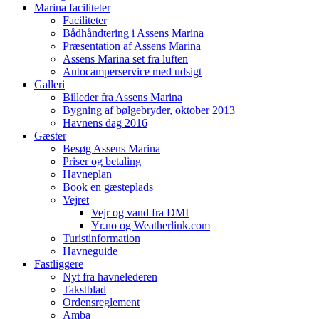
Marina faciliteter
Faciliteter
Bådhåndtering i Assens Marina
Præsentation af Assens Marina
Assens Marina set fra luften
Autocamperservice med udsigt
Galleri
Billeder fra Assens Marina
Bygning af bølgebryder, oktober 2013
Havnens dag 2016
Gæster
Besøg Assens Marina
Priser og betaling
Havneplan
Book en gæsteplads
Vejret
Vejr og vand fra DMI
Yr.no og Weatherlink.com
Turistinformation
Havneguide
Fastliggere
Nyt fra havnelederen
Takstblad
Ordensreglement
Amba