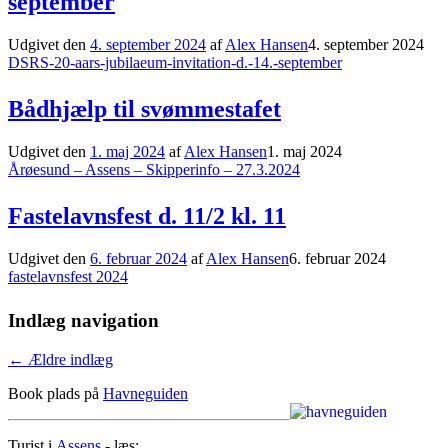
september
Udgivet den
4. september 2024
af
Alex Hansen
4. september 2024
DSRS-20-aars-jubilaeum-invitation-d.-14.-september
Bådhjælp til svømmestafet
Udgivet den
1. maj 2024
af
Alex Hansen
1. maj 2024
Årøesund – Assens – Skipperinfo – 27.3.2024
Fastelavnsfest d. 11/2 kl. 11
Udgivet den
6. februar 2024
af
Alex Hansen
6. februar 2024
fastelavnsfest 2024
Indlæg navigation
←
Ældre indlæg
Book plads på
Havneguiden
Turist i
Assens
- læs: