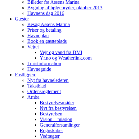
Billeder fra Assens Marina
Bygning af bølgebryder, oktober 2013
Havnens dag 2016
Gæster
Besøg Assens Marina
Priser og betaling
Havneplan
Book en gæsteplads
Vejret
Vejr og vand fra DMI
Yr.no og Weatherlink.com
Turistinformation
Havneguide
Fastliggere
Nyt fra havnelederen
Takstblad
Ordensreglement
Amba
Bestyrelsesmøder
Nyt fra bestyrelsen
Bestyrelsen
Vision – mission
Generalforsamlinger
Regnskaber
Vedtægter