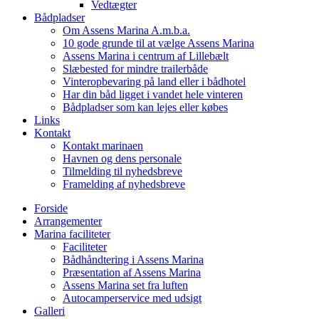
Vedtægter
Bådpladser
Om Assens Marina A.m.b.a.
10 gode grunde til at vælge Assens Marina
Assens Marina i centrum af Lillebælt
Slæbested for mindre trailerbåde
Vinteropbevaring på land eller i bådhotel
Har din båd ligget i vandet hele vinteren
Bådpladser som kan lejes eller købes
Links
Kontakt
Kontakt marinaen
Havnen og dens personale
Tilmelding til nyhedsbreve
Framelding af nyhedsbreve
Forside
Arrangementer
Marina faciliteter
Faciliteter
Bådhåndtering i Assens Marina
Præsentation af Assens Marina
Assens Marina set fra luften
Autocamperservice med udsigt
Galleri