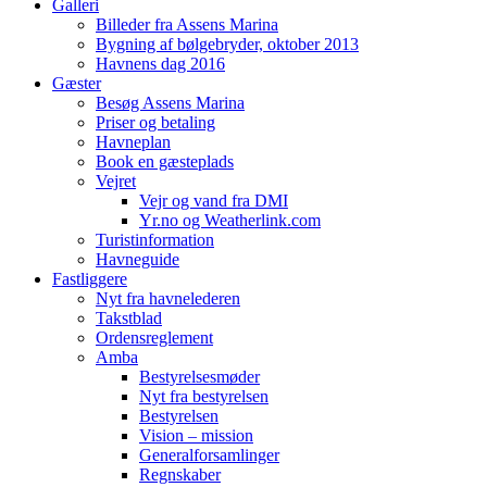
Galleri
Billeder fra Assens Marina
Bygning af bølgebryder, oktober 2013
Havnens dag 2016
Gæster
Besøg Assens Marina
Priser og betaling
Havneplan
Book en gæsteplads
Vejret
Vejr og vand fra DMI
Yr.no og Weatherlink.com
Turistinformation
Havneguide
Fastliggere
Nyt fra havnelederen
Takstblad
Ordensreglement
Amba
Bestyrelsesmøder
Nyt fra bestyrelsen
Bestyrelsen
Vision – mission
Generalforsamlinger
Regnskaber