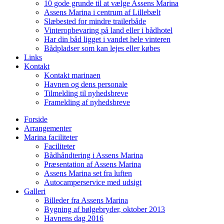
10 gode grunde til at vælge Assens Marina
Assens Marina i centrum af Lillebælt
Slæbested for mindre trailerbåde
Vinteropbevaring på land eller i bådhotel
Har din båd ligget i vandet hele vinteren
Bådpladser som kan lejes eller købes
Links
Kontakt
Kontakt marinaen
Havnen og dens personale
Tilmelding til nyhedsbreve
Framelding af nyhedsbreve
Forside
Arrangementer
Marina faciliteter
Faciliteter
Bådhåndtering i Assens Marina
Præsentation af Assens Marina
Assens Marina set fra luften
Autocamperservice med udsigt
Galleri
Billeder fra Assens Marina
Bygning af bølgebryder, oktober 2013
Havnens dag 2016