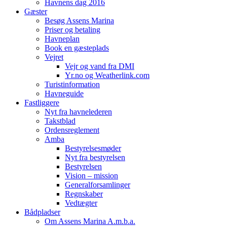
Havnens dag 2016
Gæster
Besøg Assens Marina
Priser og betaling
Havneplan
Book en gæsteplads
Vejret
Vejr og vand fra DMI
Yr.no og Weatherlink.com
Turistinformation
Havneguide
Fastliggere
Nyt fra havnelederen
Takstblad
Ordensreglement
Amba
Bestyrelsesmøder
Nyt fra bestyrelsen
Bestyrelsen
Vision – mission
Generalforsamlinger
Regnskaber
Vedtægter
Bådpladser
Om Assens Marina A.m.b.a.