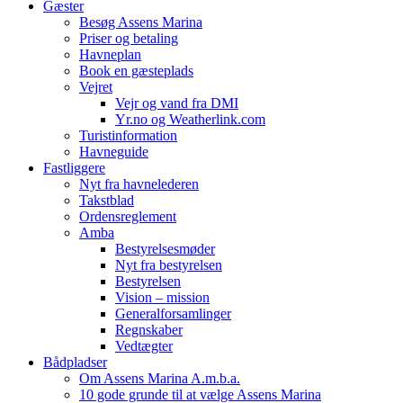
Gæster
Besøg Assens Marina
Priser og betaling
Havneplan
Book en gæsteplads
Vejret
Vejr og vand fra DMI
Yr.no og Weatherlink.com
Turistinformation
Havneguide
Fastliggere
Nyt fra havnelederen
Takstblad
Ordensreglement
Amba
Bestyrelsesmøder
Nyt fra bestyrelsen
Bestyrelsen
Vision – mission
Generalforsamlinger
Regnskaber
Vedtægter
Bådpladser
Om Assens Marina A.m.b.a.
10 gode grunde til at vælge Assens Marina