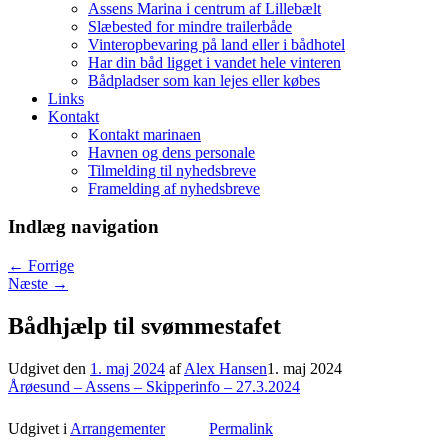
Assens Marina i centrum af Lillebælt
Slæbested for mindre trailerbåde
Vinteropbevaring på land eller i bådhotel
Har din båd ligget i vandet hele vinteren
Bådpladser som kan lejes eller købes
Links
Kontakt
Kontakt marinaen
Havnen og dens personale
Tilmelding til nyhedsbreve
Framelding af nyhedsbreve
Indlæg navigation
←
Forrige
Næste
→
Bådhjælp til svømmestafet
Udgivet den
1. maj 2024
af
Alex Hansen
1. maj 2024
Årøesund – Assens – Skipperinfo – 27.3.2024
Udgivet i
Arrangementer
Permalink