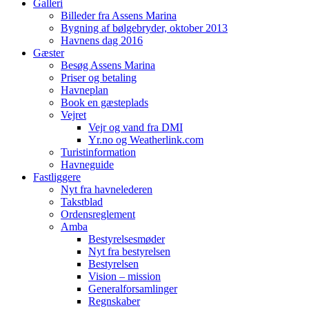
Galleri
Billeder fra Assens Marina
Bygning af bølgebryder, oktober 2013
Havnens dag 2016
Gæster
Besøg Assens Marina
Priser og betaling
Havneplan
Book en gæsteplads
Vejret
Vejr og vand fra DMI
Yr.no og Weatherlink.com
Turistinformation
Havneguide
Fastliggere
Nyt fra havnelederen
Takstblad
Ordensreglement
Amba
Bestyrelsesmøder
Nyt fra bestyrelsen
Bestyrelsen
Vision – mission
Generalforsamlinger
Regnskaber