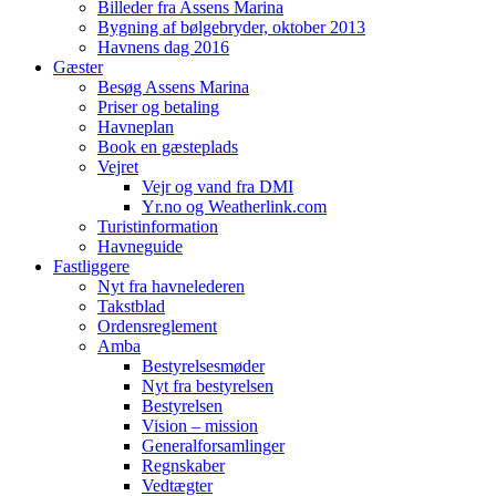
Billeder fra Assens Marina
Bygning af bølgebryder, oktober 2013
Havnens dag 2016
Gæster
Besøg Assens Marina
Priser og betaling
Havneplan
Book en gæsteplads
Vejret
Vejr og vand fra DMI
Yr.no og Weatherlink.com
Turistinformation
Havneguide
Fastliggere
Nyt fra havnelederen
Takstblad
Ordensreglement
Amba
Bestyrelsesmøder
Nyt fra bestyrelsen
Bestyrelsen
Vision – mission
Generalforsamlinger
Regnskaber
Vedtægter