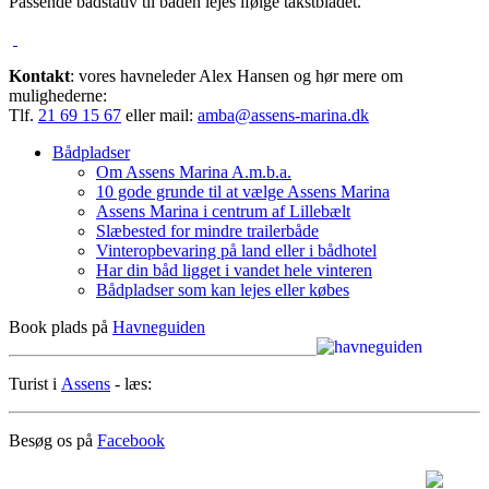
Passende bådstativ til båden lejes ifølge takstbladet.
Kontakt
: vores havneleder Alex Hansen og hør mere om
mulighederne:
Tlf.
21 69 15 67
eller mail:
amba@assens-marina.dk
Bådpladser
Om Assens Marina A.m.b.a.
10 gode grunde til at vælge Assens Marina
Assens Marina i centrum af Lillebælt
Slæbested for mindre trailerbåde
Vinteropbevaring på land eller i bådhotel
Har din båd ligget i vandet hele vinteren
Bådpladser som kan lejes eller købes
Book plads på
Havneguiden
Turist i
Assens
- læs:
Besøg os på
Facebook