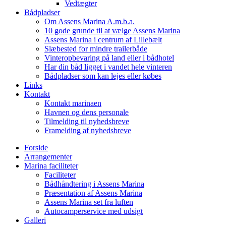
Vedtægter
Bådpladser
Om Assens Marina A.m.b.a.
10 gode grunde til at vælge Assens Marina
Assens Marina i centrum af Lillebælt
Slæbested for mindre trailerbåde
Vinteropbevaring på land eller i bådhotel
Har din båd ligget i vandet hele vinteren
Bådpladser som kan lejes eller købes
Links
Kontakt
Kontakt marinaen
Havnen og dens personale
Tilmelding til nyhedsbreve
Framelding af nyhedsbreve
Forside
Arrangementer
Marina faciliteter
Faciliteter
Bådhåndtering i Assens Marina
Præsentation af Assens Marina
Assens Marina set fra luften
Autocamperservice med udsigt
Galleri