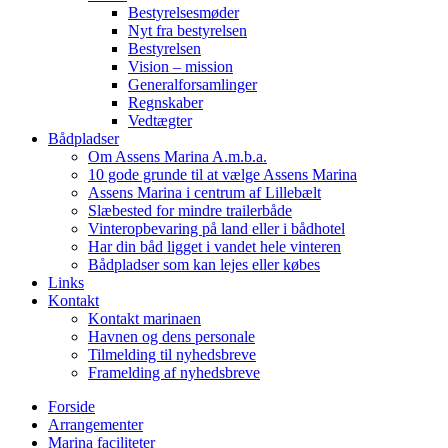
Bestyrelsesmøder
Nyt fra bestyrelsen
Bestyrelsen
Vision – mission
Generalforsamlinger
Regnskaber
Vedtægter
Bådpladser
Om Assens Marina A.m.b.a.
10 gode grunde til at vælge Assens Marina
Assens Marina i centrum af Lillebælt
Slæbested for mindre trailerbåde
Vinteropbevaring på land eller i bådhotel
Har din båd ligget i vandet hele vinteren
Bådpladser som kan lejes eller købes
Links
Kontakt
Kontakt marinaen
Havnen og dens personale
Tilmelding til nyhedsbreve
Framelding af nyhedsbreve
Forside
Arrangementer
Marina faciliteter