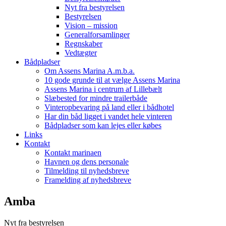
Nyt fra bestyrelsen
Bestyrelsen
Vision – mission
Generalforsamlinger
Regnskaber
Vedtægter
Bådpladser
Om Assens Marina A.m.b.a.
10 gode grunde til at vælge Assens Marina
Assens Marina i centrum af Lillebælt
Slæbested for mindre trailerbåde
Vinteropbevaring på land eller i bådhotel
Har din båd ligget i vandet hele vinteren
Bådpladser som kan lejes eller købes
Links
Kontakt
Kontakt marinaen
Havnen og dens personale
Tilmelding til nyhedsbreve
Framelding af nyhedsbreve
Amba
Nyt fra bestyrelsen