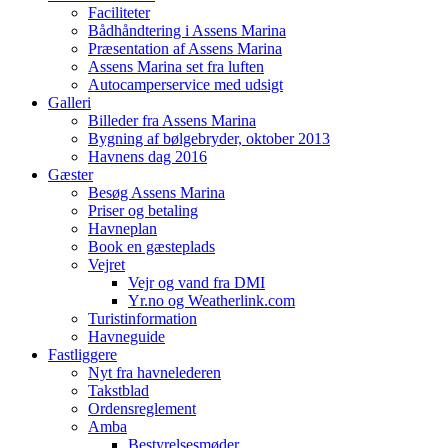
Faciliteter
Bådhåndtering i Assens Marina
Præsentation af Assens Marina
Assens Marina set fra luften
Autocamperservice med udsigt
Galleri
Billeder fra Assens Marina
Bygning af bølgebryder, oktober 2013
Havnens dag 2016
Gæster
Besøg Assens Marina
Priser og betaling
Havneplan
Book en gæsteplads
Vejret
Vejr og vand fra DMI
Yr.no og Weatherlink.com
Turistinformation
Havneguide
Fastliggere
Nyt fra havnelederen
Takstblad
Ordensreglement
Amba
Bestyrelsesmøder