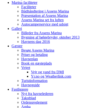
Marina faciliteter
Faciliteter
Bådhåndtering i Assens Marina
Præsentation af Assens Marina
Assens Marina set fra luften
Autocamperservice med udsigt
Galleri
Billeder fra Assens Marina
Bygning af bølgebryder, oktober 2013
Havnens dag 2016
Gæster
Besøg Assens Marina
Priser og betaling
Havneplan
Book en gæsteplads
Vejret
Vejr og vand fra DMI
Yr.no og Weatherlink.com
Turistinformation
Havneguide
Fastliggere
Nyt fra havnelederen
Takstblad
Ordensreglement
Amba