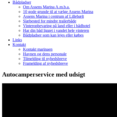
Bådpladser
Om Assens Marina A.m.b.a.
10 gode grunde til at vælge Assens Marina
Assens Marina i centrum af Lillebælt
Slæbested for mindre trailerbåde
Vinteropbevaring på land eller i bådhotel
Har din båd ligget i vandet hele vinteren
Bådpladser som kan lejes eller købes
Links
Kontakt
Kontakt marinaen
Havnen og dens personale
Tilmelding til nyhedsbreve
Framelding af nyhedsbreve
Autocamperservice med udsigt