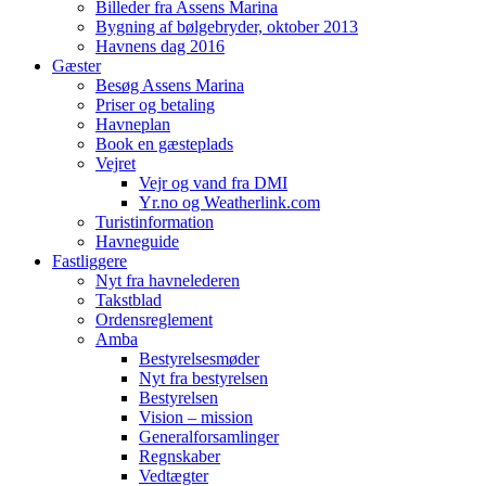
Billeder fra Assens Marina
Bygning af bølgebryder, oktober 2013
Havnens dag 2016
Gæster
Besøg Assens Marina
Priser og betaling
Havneplan
Book en gæsteplads
Vejret
Vejr og vand fra DMI
Yr.no og Weatherlink.com
Turistinformation
Havneguide
Fastliggere
Nyt fra havnelederen
Takstblad
Ordensreglement
Amba
Bestyrelsesmøder
Nyt fra bestyrelsen
Bestyrelsen
Vision – mission
Generalforsamlinger
Regnskaber
Vedtægter