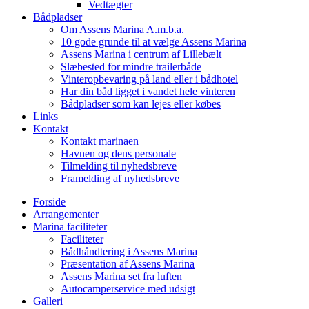
Vedtægter
Bådpladser
Om Assens Marina A.m.b.a.
10 gode grunde til at vælge Assens Marina
Assens Marina i centrum af Lillebælt
Slæbested for mindre trailerbåde
Vinteropbevaring på land eller i bådhotel
Har din båd ligget i vandet hele vinteren
Bådpladser som kan lejes eller købes
Links
Kontakt
Kontakt marinaen
Havnen og dens personale
Tilmelding til nyhedsbreve
Framelding af nyhedsbreve
Forside
Arrangementer
Marina faciliteter
Faciliteter
Bådhåndtering i Assens Marina
Præsentation af Assens Marina
Assens Marina set fra luften
Autocamperservice med udsigt
Galleri