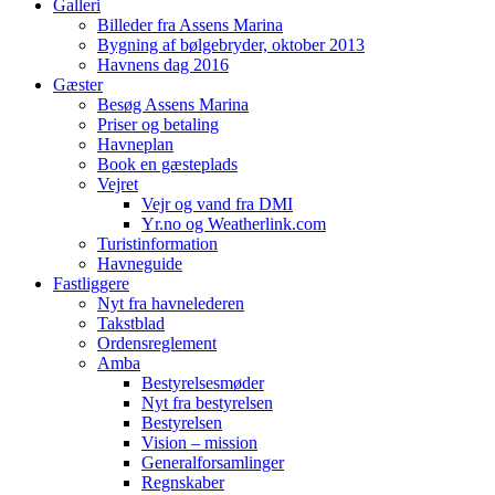
Galleri
Billeder fra Assens Marina
Bygning af bølgebryder, oktober 2013
Havnens dag 2016
Gæster
Besøg Assens Marina
Priser og betaling
Havneplan
Book en gæsteplads
Vejret
Vejr og vand fra DMI
Yr.no og Weatherlink.com
Turistinformation
Havneguide
Fastliggere
Nyt fra havnelederen
Takstblad
Ordensreglement
Amba
Bestyrelsesmøder
Nyt fra bestyrelsen
Bestyrelsen
Vision – mission
Generalforsamlinger
Regnskaber