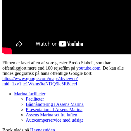
Filmen er lavet af en af vore gæster Bredo Stabell, som har
offentliggjort mere end 100 rejsefilm på y
outube.com
. De kan alle
findes geografisk på hans offentlige Google kort:
https://www.google.com/maps/d/viewer?
mid=1xv1jtc1Wzms9taNDQ9ie5R8deeI
Marina faciliteter
Faciliteter
Bådhåndtering i Assens Marina
Præsentation af Assens Marina
Assens Marina set fra luften
Autocamperservice med udsigt
Book plads på
Havneguiden