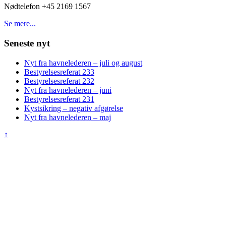
Nødtelefon +45 2169 1567
Se mere...
Seneste nyt
Nyt fra havnelederen – juli og august
Bestyrelsesreferat 233
Bestyrelsesreferat 232
Nyt fra havnelederen – juni
Bestyrelsesreferat 231
Kystsikring – negativ afgørelse
Nyt fra havnelederen – maj
↑