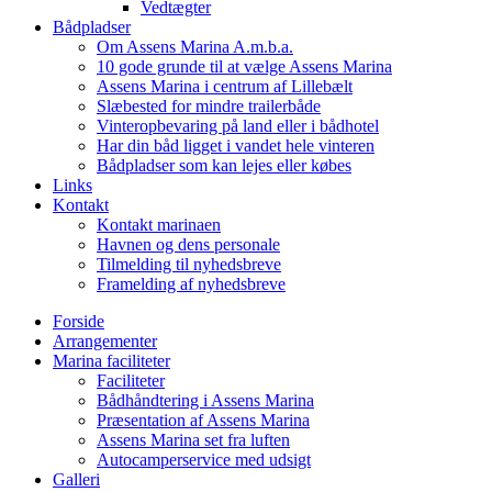
Vedtægter
Bådpladser
Om Assens Marina A.m.b.a.
10 gode grunde til at vælge Assens Marina
Assens Marina i centrum af Lillebælt
Slæbested for mindre trailerbåde
Vinteropbevaring på land eller i bådhotel
Har din båd ligget i vandet hele vinteren
Bådpladser som kan lejes eller købes
Links
Kontakt
Kontakt marinaen
Havnen og dens personale
Tilmelding til nyhedsbreve
Framelding af nyhedsbreve
Forside
Arrangementer
Marina faciliteter
Faciliteter
Bådhåndtering i Assens Marina
Præsentation af Assens Marina
Assens Marina set fra luften
Autocamperservice med udsigt
Galleri