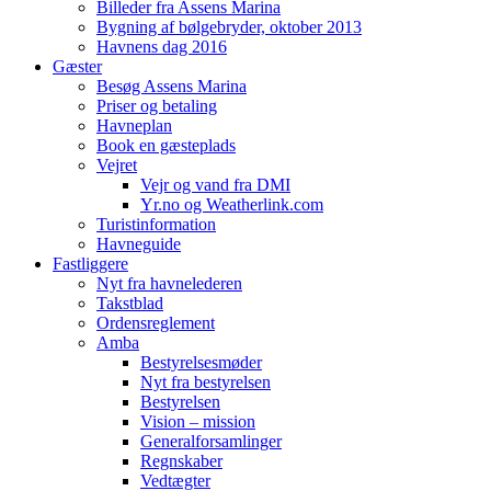
Billeder fra Assens Marina
Bygning af bølgebryder, oktober 2013
Havnens dag 2016
Gæster
Besøg Assens Marina
Priser og betaling
Havneplan
Book en gæsteplads
Vejret
Vejr og vand fra DMI
Yr.no og Weatherlink.com
Turistinformation
Havneguide
Fastliggere
Nyt fra havnelederen
Takstblad
Ordensreglement
Amba
Bestyrelsesmøder
Nyt fra bestyrelsen
Bestyrelsen
Vision – mission
Generalforsamlinger
Regnskaber
Vedtægter