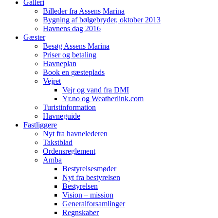
Galleri
Billeder fra Assens Marina
Bygning af bølgebryder, oktober 2013
Havnens dag 2016
Gæster
Besøg Assens Marina
Priser og betaling
Havneplan
Book en gæsteplads
Vejret
Vejr og vand fra DMI
Yr.no og Weatherlink.com
Turistinformation
Havneguide
Fastliggere
Nyt fra havnelederen
Takstblad
Ordensreglement
Amba
Bestyrelsesmøder
Nyt fra bestyrelsen
Bestyrelsen
Vision – mission
Generalforsamlinger
Regnskaber