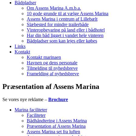
Bådpladser
Om Assens Marina A.m.b.a.
10 gode grunde til at vælge Assens Marina
Assens Marina i centrum af Lillebælt
Slæbested for mindre trailerbåde
Vinteropbevaring på land eller i bådhotel
Har din båd ligget i vandet hele vinteren
Bådpladser som kan lejes eller købes
Links
Kontakt
Kontakt marinaen
Havnen og dens personale
Tilmelding til nyhedsbreve
Framelding af nyhedsbreve
Præsentation af Assens Marina
Se vores nye reklame –
Brochure
Marina faciliteter
Faciliteter
Bådhåndtering i Assens Marina
Præsentation af Assens Marina
Assens Marina set fra luften