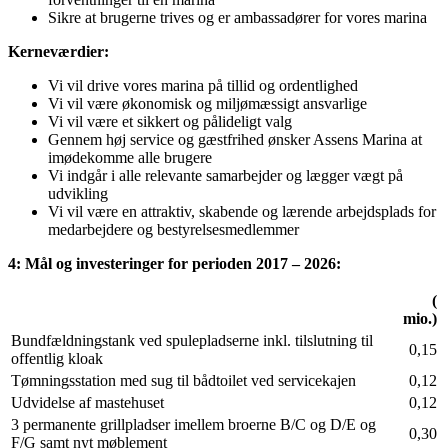
Sikre at brugerne trives og er ambassadører for vores marina
Kerneværdier:
Vi vil drive vores marina på tillid og ordentlighed
Vi vil være økonomisk og miljømæssigt ansvarlige
Vi vil være et sikkert og pålideligt valg
Gennem høj service og gæstfrihed ønsker Assens Marina at
imødekomme alle brugere
Vi indgår i alle relevante samarbejder og lægger vægt på
udvikling
Vi vil være en attraktiv, skabende og lærende arbejdsplads for
medarbejdere og bestyrelsesmedlemmer
4: Mål og investeringer for perioden 2017 – 2026:
(
mio.)
Bundfældningstank ved spulepladserne inkl. tilslutning til
0,15
offentlig kloak
Tømningsstation med sug til bådtoilet ved servicekajen
0,12
Udvidelse af mastehuset
0,12
3 permanente grillpladser imellem broerne B/C og D/E og
0,30
F/G samt nyt møblement