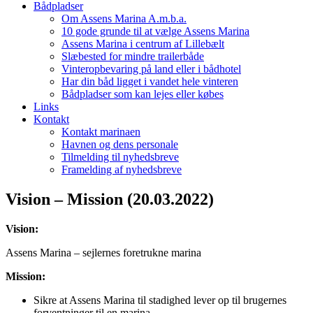
Bådpladser
Om Assens Marina A.m.b.a.
10 gode grunde til at vælge Assens Marina
Assens Marina i centrum af Lillebælt
Slæbested for mindre trailerbåde
Vinteropbevaring på land eller i bådhotel
Har din båd ligget i vandet hele vinteren
Bådpladser som kan lejes eller købes
Links
Kontakt
Kontakt marinaen
Havnen og dens personale
Tilmelding til nyhedsbreve
Framelding af nyhedsbreve
Vision – Mission (20.03.2022)
Vision:
Assens Marina – sejlernes foretrukne marina
Mission:
Sikre at Assens Marina til stadighed lever op til brugernes
forventninger til en marina