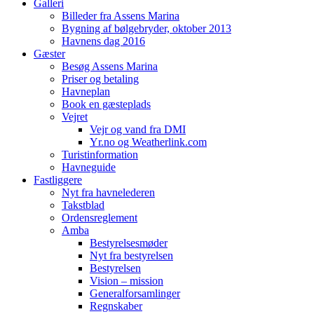
Galleri
Billeder fra Assens Marina
Bygning af bølgebryder, oktober 2013
Havnens dag 2016
Gæster
Besøg Assens Marina
Priser og betaling
Havneplan
Book en gæsteplads
Vejret
Vejr og vand fra DMI
Yr.no og Weatherlink.com
Turistinformation
Havneguide
Fastliggere
Nyt fra havnelederen
Takstblad
Ordensreglement
Amba
Bestyrelsesmøder
Nyt fra bestyrelsen
Bestyrelsen
Vision – mission
Generalforsamlinger
Regnskaber