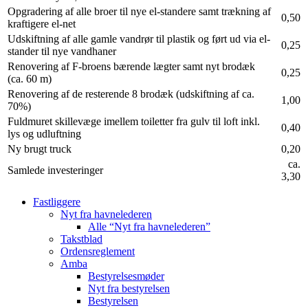
Opgradering af alle broer til nye el-standere samt trækning af
0,50
kraftigere el-net
Udskiftning af alle gamle vandrør til plastik og ført ud via el-
0,25
stander til nye vandhaner
Renovering af F-broens bærende lægter samt nyt brodæk
0,25
(ca. 60 m)
Renovering af de resterende 8 brodæk (udskiftning af ca.
1,00
70%)
Fuldmuret skillevæge imellem toiletter fra gulv til loft inkl.
0,40
lys og udluftning
Ny brugt truck
0,20
ca.
Samlede investeringer
3,30
Fastliggere
Nyt fra havnelederen
Alle “Nyt fra havnelederen”
Takstblad
Ordensreglement
Amba
Bestyrelsesmøder
Nyt fra bestyrelsen
Bestyrelsen