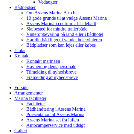
Vedtægter
Bådpladser
Om Assens Marina A.m.b.a.
10 gode grunde til at vælge Assens Marina
Assens Marina i centrum af Lillebælt
Slæbested for mindre trailerbåde
Vinteropbevaring på land eller i bådhotel
Har din båd ligget i vandet hele vinteren
Bådpladser som kan lejes eller købes
Links
Kontakt
Kontakt marinaen
Havnen og dens personale
Tilmelding til nyhedsbreve
Framelding af nyhedsbreve
Forside
Arrangementer
Marina faciliteter
Faciliteter
Bådhåndtering i Assens Marina
Præsentation af Assens Marina
Assens Marina set fra luften
Autocamperservice med udsigt
Galleri