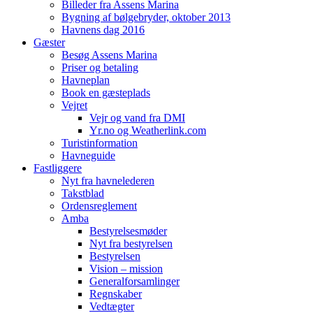
Billeder fra Assens Marina
Bygning af bølgebryder, oktober 2013
Havnens dag 2016
Gæster
Besøg Assens Marina
Priser og betaling
Havneplan
Book en gæsteplads
Vejret
Vejr og vand fra DMI
Yr.no og Weatherlink.com
Turistinformation
Havneguide
Fastliggere
Nyt fra havnelederen
Takstblad
Ordensreglement
Amba
Bestyrelsesmøder
Nyt fra bestyrelsen
Bestyrelsen
Vision – mission
Generalforsamlinger
Regnskaber
Vedtægter