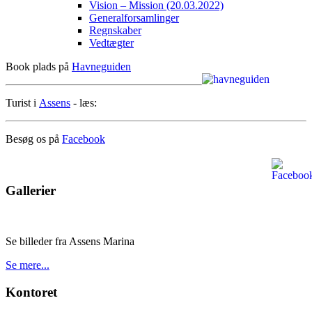
Vision – Mission (20.03.2022)
Generalforsamlinger
Regnskaber
Vedtægter
Book plads på
Havneguiden
Turist i
Assens
- læs:
Besøg os på
Facebook
Gallerier
Se billeder fra Assens Marina
Se mere...
Kontoret