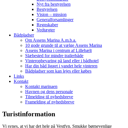
Nyt fra bestyrelsen
Bestyrelsen
Vision – mission
Generalforsamlinger
Regnskaber
Vedtægter
Bådpladser
Om Assens Marina A.m.b.a.
10 gode grunde til at vælge Assens Marina
Assens Marina i centrum af Lillebælt
Slæbested for mindre trailerbåde
Vinteropbevaring på land eller i bådhotel
Har din båd ligget i vandet hele vinteren
Bådpladser som kan lejes eller købes
Links
Kontakt
Kontakt marinaen
Havnen og dens personale
Tilmelding til nyhedsbreve
Framelding af nyhedsbreve
Turistinformation
Vi synes, at vi har det hele på Vestfyn. Smukke børnevenlige