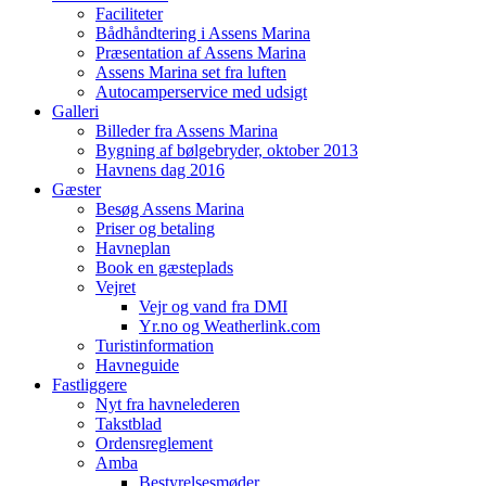
Faciliteter
Bådhåndtering i Assens Marina
Præsentation af Assens Marina
Assens Marina set fra luften
Autocamperservice med udsigt
Galleri
Billeder fra Assens Marina
Bygning af bølgebryder, oktober 2013
Havnens dag 2016
Gæster
Besøg Assens Marina
Priser og betaling
Havneplan
Book en gæsteplads
Vejret
Vejr og vand fra DMI
Yr.no og Weatherlink.com
Turistinformation
Havneguide
Fastliggere
Nyt fra havnelederen
Takstblad
Ordensreglement
Amba
Bestyrelsesmøder