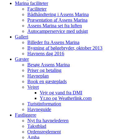
Marina faciliteter
Faciliteter
Bådhåndtering i Assens Marina
Præsentation af Assens Marina
Assens Marina set fra luften
Autocamperservice med udsigt
Galleri
Billeder fra Assens Marina
Bygning af bølgebryder, oktober 2013
Havnens dag 2016
Gæster
Besøg Assens Marina
Priser og betaling
Havneplan
Book en gæsteplads
Vejret
Vejr og vand fra DMI
Yr.no og Weatherlink.com
Turistinformation
Havneguide
Fastliggere
Nyt fra havnelederen
Takstblad
Ordensreglement
Amba