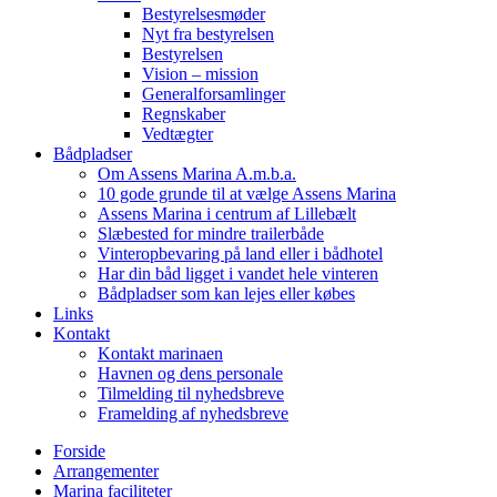
Bestyrelsesmøder
Nyt fra bestyrelsen
Bestyrelsen
Vision – mission
Generalforsamlinger
Regnskaber
Vedtægter
Bådpladser
Om Assens Marina A.m.b.a.
10 gode grunde til at vælge Assens Marina
Assens Marina i centrum af Lillebælt
Slæbested for mindre trailerbåde
Vinteropbevaring på land eller i bådhotel
Har din båd ligget i vandet hele vinteren
Bådpladser som kan lejes eller købes
Links
Kontakt
Kontakt marinaen
Havnen og dens personale
Tilmelding til nyhedsbreve
Framelding af nyhedsbreve
Forside
Arrangementer
Marina faciliteter