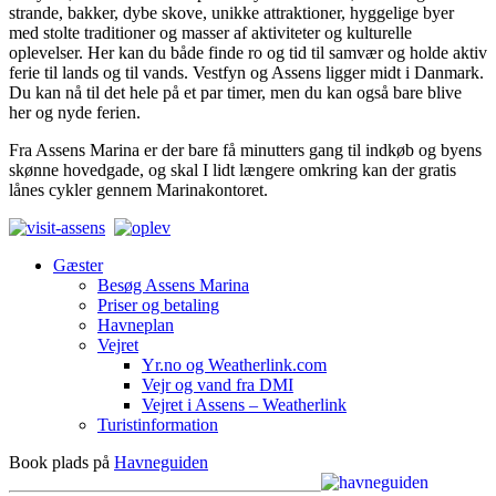
strande, bakker, dybe skove, unikke attraktioner, hyggelige byer
med stolte traditioner og masser af aktiviteter og kulturelle
oplevelser. Her kan du både finde ro og tid til samvær og holde aktiv
ferie til lands og til vands. Vestfyn og Assens ligger midt i Danmark.
Du kan nå til det hele på et par timer, men du kan også bare blive
her og nyde ferien.
Fra Assens Marina er der bare få minutters gang til indkøb og byens
skønne hovedgade, og skal I lidt længere omkring kan der gratis
lånes cykler gennem Marinakontoret.
Gæster
Besøg Assens Marina
Priser og betaling
Havneplan
Vejret
Yr.no og Weatherlink.com
Vejr og vand fra DMI
Vejret i Assens – Weatherlink
Turistinformation
Book plads på
Havneguiden