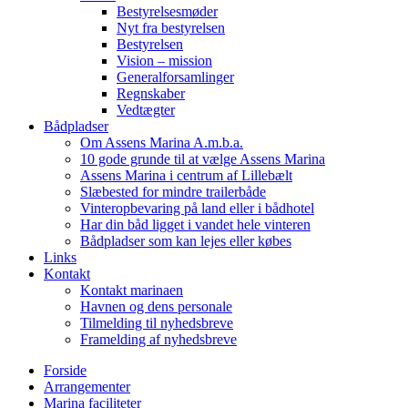
Bestyrelsesmøder
Nyt fra bestyrelsen
Bestyrelsen
Vision – mission
Generalforsamlinger
Regnskaber
Vedtægter
Bådpladser
Om Assens Marina A.m.b.a.
10 gode grunde til at vælge Assens Marina
Assens Marina i centrum af Lillebælt
Slæbested for mindre trailerbåde
Vinteropbevaring på land eller i bådhotel
Har din båd ligget i vandet hele vinteren
Bådpladser som kan lejes eller købes
Links
Kontakt
Kontakt marinaen
Havnen og dens personale
Tilmelding til nyhedsbreve
Framelding af nyhedsbreve
Forside
Arrangementer
Marina faciliteter