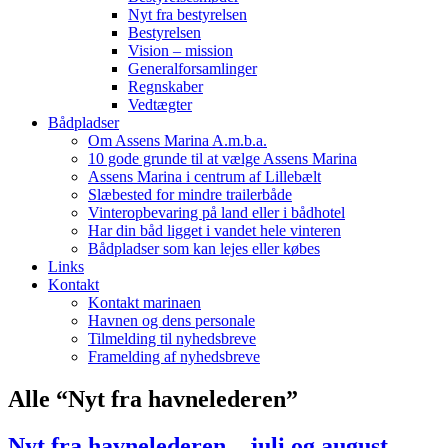
Nyt fra bestyrelsen
Bestyrelsen
Vision – mission
Generalforsamlinger
Regnskaber
Vedtægter
Bådpladser
Om Assens Marina A.m.b.a.
10 gode grunde til at vælge Assens Marina
Assens Marina i centrum af Lillebælt
Slæbested for mindre trailerbåde
Vinteropbevaring på land eller i bådhotel
Har din båd ligget i vandet hele vinteren
Bådpladser som kan lejes eller købes
Links
Kontakt
Kontakt marinaen
Havnen og dens personale
Tilmelding til nyhedsbreve
Framelding af nyhedsbreve
Alle “Nyt fra havnelederen”
Nyt fra havnelederen – juli og august