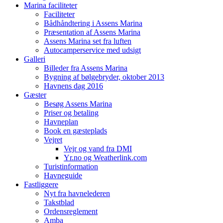
Marina faciliteter
Faciliteter
Bådhåndtering i Assens Marina
Præsentation af Assens Marina
Assens Marina set fra luften
Autocamperservice med udsigt
Galleri
Billeder fra Assens Marina
Bygning af bølgebryder, oktober 2013
Havnens dag 2016
Gæster
Besøg Assens Marina
Priser og betaling
Havneplan
Book en gæsteplads
Vejret
Vejr og vand fra DMI
Yr.no og Weatherlink.com
Turistinformation
Havneguide
Fastliggere
Nyt fra havnelederen
Takstblad
Ordensreglement
Amba