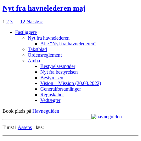
Nyt fra havnelederen maj
1
2
3
…
12
Næste »
Fastliggere
Nyt fra havnelederen
Alle “Nyt fra havnelederen”
Takstblad
Ordensreglement
Amba
Bestyrelsesmøder
Nyt fra bestyrelsen
Bestyrelsen
Vision – Mission (20.03.2022)
Generalforsamlinger
Regnskaber
Vedtægter
Book plads på
Havneguiden
Turist i
Assens
- læs: