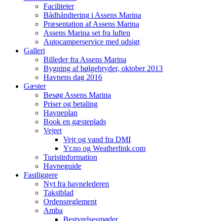
Faciliteter
Bådhåndtering i Assens Marina
Præsentation af Assens Marina
Assens Marina set fra luften
Autocamperservice med udsigt
Galleri
Billeder fra Assens Marina
Bygning af bølgebryder, oktober 2013
Havnens dag 2016
Gæster
Besøg Assens Marina
Priser og betaling
Havneplan
Book en gæsteplads
Vejret
Vejr og vand fra DMI
Yr.no og Weatherlink.com
Turistinformation
Havneguide
Fastliggere
Nyt fra havnelederen
Takstblad
Ordensreglement
Amba
Bestyrelsesmøder