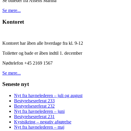
Se billeder fra Assens Marina
Se mere...
Kontoret
Kontoret har åben alle hverdage fra kl. 9-12
Toiletter og bade er åben indtil 1. december
Nødtelefon +45 2169 1567
Se mere...
Seneste nyt
Nyt fra havnelederen – juli og august
Bestyrelsesreferat 233
Bestyrelsesreferat 232
Nyt fra havnelederen – juni
Bestyrelsesreferat 231
Kystsikring – negativ afgørelse
Nyt fra havnelederen – maj