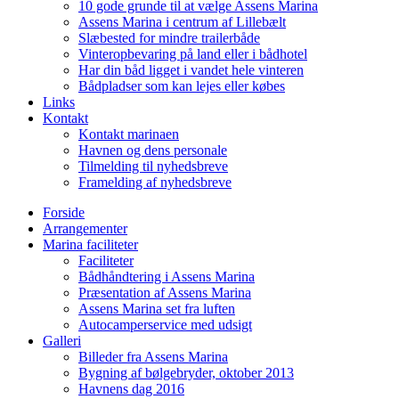
10 gode grunde til at vælge Assens Marina
Assens Marina i centrum af Lillebælt
Slæbested for mindre trailerbåde
Vinteropbevaring på land eller i bådhotel
Har din båd ligget i vandet hele vinteren
Bådpladser som kan lejes eller købes
Links
Kontakt
Kontakt marinaen
Havnen og dens personale
Tilmelding til nyhedsbreve
Framelding af nyhedsbreve
Forside
Arrangementer
Marina faciliteter
Faciliteter
Bådhåndtering i Assens Marina
Præsentation af Assens Marina
Assens Marina set fra luften
Autocamperservice med udsigt
Galleri
Billeder fra Assens Marina
Bygning af bølgebryder, oktober 2013
Havnens dag 2016