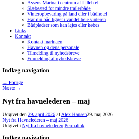
Assens Marina i centrum af Lillebælt
Slæbested for mindre trailerbåde
Vinteropbevaring på land eller i bådhotel
Har din båd ligget i vandet hele vinteren
Bådpladser som kan lejes eller købes
Links
Kontakt
Kontakt marinaen
Havnen og dens personale
Tilmelding til nyhedsbreve
Framelding af nyhedsbreve
Indlæg navigation
←
Forrige
Næste
→
Nyt fra havnelederen – maj
Udgivet den
29. april 2026
af
Alex Hansen
29. maj 2026
Nyt fra Havnelederen – maj 2026
Udgivet i
Nyt fra havnelederen
Permalink
Indlæg navigation