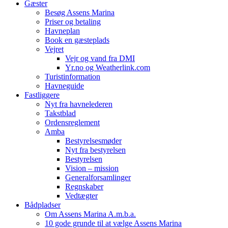
Gæster
Besøg Assens Marina
Priser og betaling
Havneplan
Book en gæsteplads
Vejret
Vejr og vand fra DMI
Yr.no og Weatherlink.com
Turistinformation
Havneguide
Fastliggere
Nyt fra havnelederen
Takstblad
Ordensreglement
Amba
Bestyrelsesmøder
Nyt fra bestyrelsen
Bestyrelsen
Vision – mission
Generalforsamlinger
Regnskaber
Vedtægter
Bådpladser
Om Assens Marina A.m.b.a.
10 gode grunde til at vælge Assens Marina