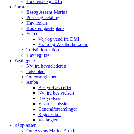
Havnens dag 2016
Gæster
Besøg Assens Marina
Priser og betaling
Havneplan
Book en gæsteplads
Vejret
Vejr og vand fra DMI
Yr.no og Weatherlink.com
Turistinformation
Havneguide
Fastliggere
Nyt fra havnelederen
Takstblad
Ordensreglement
Amba
Bestyrelsesmøder
Nyt fra bestyrelsen
Bestyrelsen
Vision – mission
Generalforsamlinger
Regnskaber
Vedtægter
Bådpladser
Om Assens Marina A.m.b.a.