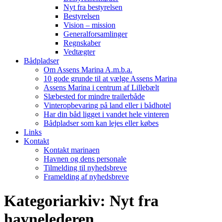
Nyt fra bestyrelsen
Bestyrelsen
Vision – mission
Generalforsamlinger
Regnskaber
Vedtægter
Bådpladser
Om Assens Marina A.m.b.a.
10 gode grunde til at vælge Assens Marina
Assens Marina i centrum af Lillebælt
Slæbested for mindre trailerbåde
Vinteropbevaring på land eller i bådhotel
Har din båd ligget i vandet hele vinteren
Bådpladser som kan lejes eller købes
Links
Kontakt
Kontakt marinaen
Havnen og dens personale
Tilmelding til nyhedsbreve
Framelding af nyhedsbreve
Kategoriarkiv:
Nyt fra
havnelederen