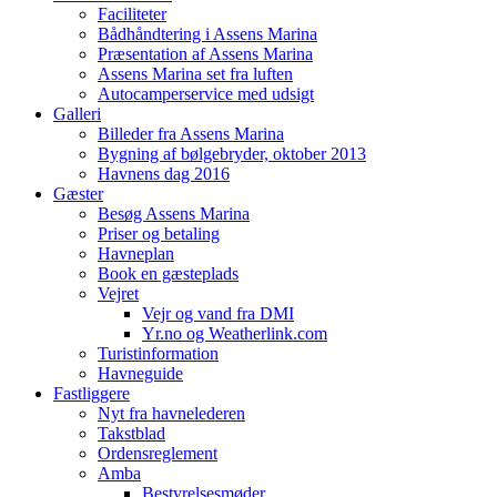
Faciliteter
Bådhåndtering i Assens Marina
Præsentation af Assens Marina
Assens Marina set fra luften
Autocamperservice med udsigt
Galleri
Billeder fra Assens Marina
Bygning af bølgebryder, oktober 2013
Havnens dag 2016
Gæster
Besøg Assens Marina
Priser og betaling
Havneplan
Book en gæsteplads
Vejret
Vejr og vand fra DMI
Yr.no og Weatherlink.com
Turistinformation
Havneguide
Fastliggere
Nyt fra havnelederen
Takstblad
Ordensreglement
Amba
Bestyrelsesmøder