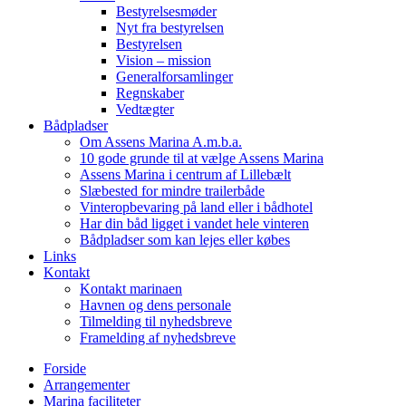
Bestyrelsesmøder
Nyt fra bestyrelsen
Bestyrelsen
Vision – mission
Generalforsamlinger
Regnskaber
Vedtægter
Bådpladser
Om Assens Marina A.m.b.a.
10 gode grunde til at vælge Assens Marina
Assens Marina i centrum af Lillebælt
Slæbested for mindre trailerbåde
Vinteropbevaring på land eller i bådhotel
Har din båd ligget i vandet hele vinteren
Bådpladser som kan lejes eller købes
Links
Kontakt
Kontakt marinaen
Havnen og dens personale
Tilmelding til nyhedsbreve
Framelding af nyhedsbreve
Forside
Arrangementer
Marina faciliteter