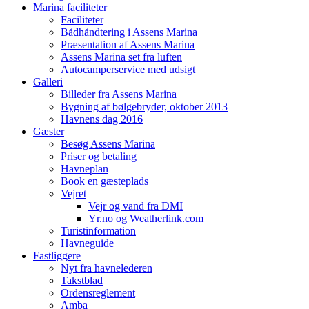
Marina faciliteter
Faciliteter
Bådhåndtering i Assens Marina
Præsentation af Assens Marina
Assens Marina set fra luften
Autocamperservice med udsigt
Galleri
Billeder fra Assens Marina
Bygning af bølgebryder, oktober 2013
Havnens dag 2016
Gæster
Besøg Assens Marina
Priser og betaling
Havneplan
Book en gæsteplads
Vejret
Vejr og vand fra DMI
Yr.no og Weatherlink.com
Turistinformation
Havneguide
Fastliggere
Nyt fra havnelederen
Takstblad
Ordensreglement
Amba