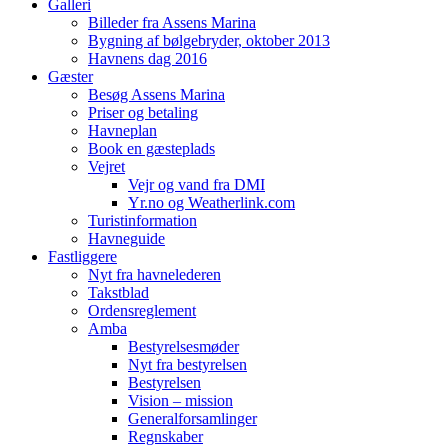
Galleri
Billeder fra Assens Marina
Bygning af bølgebryder, oktober 2013
Havnens dag 2016
Gæster
Besøg Assens Marina
Priser og betaling
Havneplan
Book en gæsteplads
Vejret
Vejr og vand fra DMI
Yr.no og Weatherlink.com
Turistinformation
Havneguide
Fastliggere
Nyt fra havnelederen
Takstblad
Ordensreglement
Amba
Bestyrelsesmøder
Nyt fra bestyrelsen
Bestyrelsen
Vision – mission
Generalforsamlinger
Regnskaber