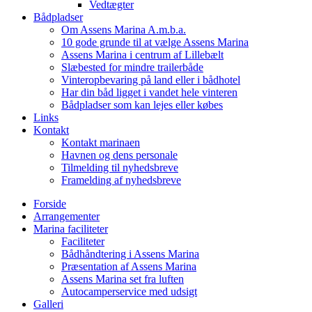
Vedtægter
Bådpladser
Om Assens Marina A.m.b.a.
10 gode grunde til at vælge Assens Marina
Assens Marina i centrum af Lillebælt
Slæbested for mindre trailerbåde
Vinteropbevaring på land eller i bådhotel
Har din båd ligget i vandet hele vinteren
Bådpladser som kan lejes eller købes
Links
Kontakt
Kontakt marinaen
Havnen og dens personale
Tilmelding til nyhedsbreve
Framelding af nyhedsbreve
Forside
Arrangementer
Marina faciliteter
Faciliteter
Bådhåndtering i Assens Marina
Præsentation af Assens Marina
Assens Marina set fra luften
Autocamperservice med udsigt
Galleri