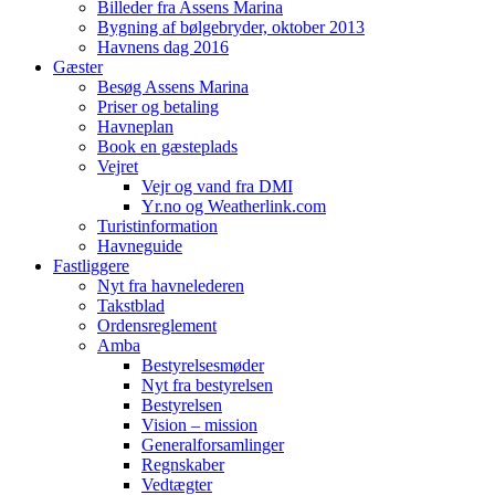
Billeder fra Assens Marina
Bygning af bølgebryder, oktober 2013
Havnens dag 2016
Gæster
Besøg Assens Marina
Priser og betaling
Havneplan
Book en gæsteplads
Vejret
Vejr og vand fra DMI
Yr.no og Weatherlink.com
Turistinformation
Havneguide
Fastliggere
Nyt fra havnelederen
Takstblad
Ordensreglement
Amba
Bestyrelsesmøder
Nyt fra bestyrelsen
Bestyrelsen
Vision – mission
Generalforsamlinger
Regnskaber
Vedtægter