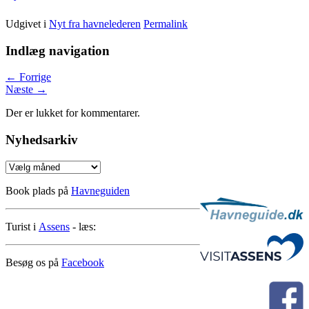
Udgivet i
Nyt fra havnelederen
Permalink
Indlæg navigation
←
Forrige
Næste
→
Der er lukket for kommentarer.
Nyhedsarkiv
Nyhedsarkiv
Book plads på
Havneguiden
Turist i
Assens
- læs:
Besøg os på
Facebook