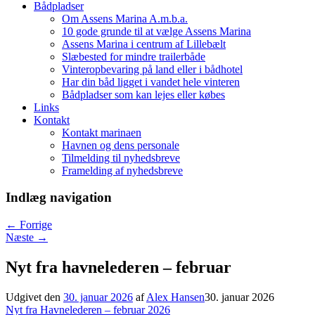
Bådpladser
Om Assens Marina A.m.b.a.
10 gode grunde til at vælge Assens Marina
Assens Marina i centrum af Lillebælt
Slæbested for mindre trailerbåde
Vinteropbevaring på land eller i bådhotel
Har din båd ligget i vandet hele vinteren
Bådpladser som kan lejes eller købes
Links
Kontakt
Kontakt marinaen
Havnen og dens personale
Tilmelding til nyhedsbreve
Framelding af nyhedsbreve
Indlæg navigation
←
Forrige
Næste
→
Nyt fra havnelederen – februar
Udgivet den
30. januar 2026
af
Alex Hansen
30. januar 2026
Nyt fra Havnelederen – februar 2026