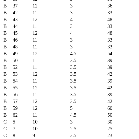
B
37
12
3
36
B
42
11
3
33
B
43
12
4
48
B
44
11
3
33
B
45
12
4
48
B
46
11
3
33
B
48
11
3
33
B
49
12
4.5
54
B
50
11
3.5
39
B
52
11
3.5
39
B
53
12
3.5
42
B
54
11
3.5
39
B
55
12
3.5
42
B
56
11
3.5
39
B
57
12
3.5
42
B
59
12
5
60
B
62
11
4.5
50
C
5
10
3
30
C
7
10
2.5
25
C
8
9
2.5
23