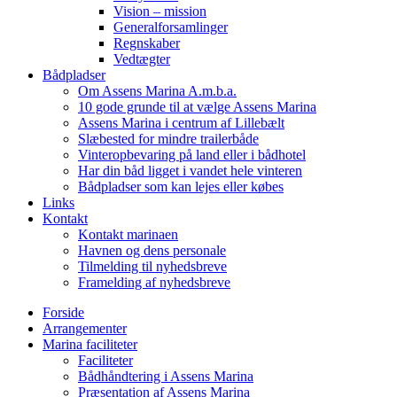
Vision – mission
Generalforsamlinger
Regnskaber
Vedtægter
Bådpladser
Om Assens Marina A.m.b.a.
10 gode grunde til at vælge Assens Marina
Assens Marina i centrum af Lillebælt
Slæbested for mindre trailerbåde
Vinteropbevaring på land eller i bådhotel
Har din båd ligget i vandet hele vinteren
Bådpladser som kan lejes eller købes
Links
Kontakt
Kontakt marinaen
Havnen og dens personale
Tilmelding til nyhedsbreve
Framelding af nyhedsbreve
Forside
Arrangementer
Marina faciliteter
Faciliteter
Bådhåndtering i Assens Marina
Præsentation af Assens Marina