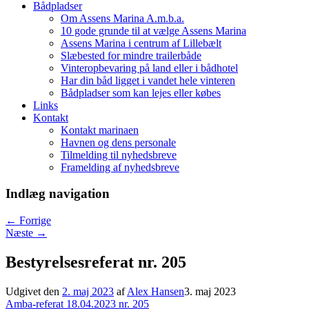
Bådpladser
Om Assens Marina A.m.b.a.
10 gode grunde til at vælge Assens Marina
Assens Marina i centrum af Lillebælt
Slæbested for mindre trailerbåde
Vinteropbevaring på land eller i bådhotel
Har din båd ligget i vandet hele vinteren
Bådpladser som kan lejes eller købes
Links
Kontakt
Kontakt marinaen
Havnen og dens personale
Tilmelding til nyhedsbreve
Framelding af nyhedsbreve
Indlæg navigation
←
Forrige
Næste
→
Bestyrelsesreferat nr. 205
Udgivet den
2. maj 2023
af
Alex Hansen
3. maj 2023
Amba-referat 18.04.2023 nr. 205