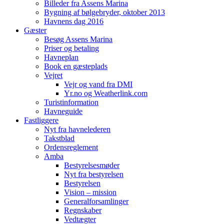
Billeder fra Assens Marina
Bygning af bølgebryder, oktober 2013
Havnens dag 2016
Gæster
Besøg Assens Marina
Priser og betaling
Havneplan
Book en gæsteplads
Vejret
Vejr og vand fra DMI
Yr.no og Weatherlink.com
Turistinformation
Havneguide
Fastliggere
Nyt fra havnelederen
Takstblad
Ordensreglement
Amba
Bestyrelsesmøder
Nyt fra bestyrelsen
Bestyrelsen
Vision – mission
Generalforsamlinger
Regnskaber
Vedtægter