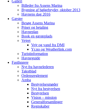
Galleri
Billeder fra Assens Marina
Bygning af bølgebryder, oktober 2013
Havnens dag 2016
Gæster
Besøg Assens Marina
Priser og betaling
Havneplan
Book en gæsteplads
Vejret
Vejr og vand fra DMI
Yr.no og Weatherlink.com
Turistinformation
Havneguide
Fastliggere
Nyt fra havnelederen
Takstblad
Ordensreglement
Amba
Bestyrelsesmøder
Nyt fra bestyrelsen
Bestyrelsen
Vision – mission
Generalforsamlinger
Regnskaber