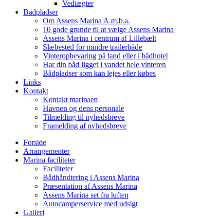
Vedtægter
Bådpladser
Om Assens Marina A.m.b.a.
10 gode grunde til at vælge Assens Marina
Assens Marina i centrum af Lillebælt
Slæbested for mindre trailerbåde
Vinteropbevaring på land eller i bådhotel
Har din båd ligget i vandet hele vinteren
Bådpladser som kan lejes eller købes
Links
Kontakt
Kontakt marinaen
Havnen og dens personale
Tilmelding til nyhedsbreve
Framelding af nyhedsbreve
Forside
Arrangementer
Marina faciliteter
Faciliteter
Bådhåndtering i Assens Marina
Præsentation af Assens Marina
Assens Marina set fra luften
Autocamperservice med udsigt
Galleri