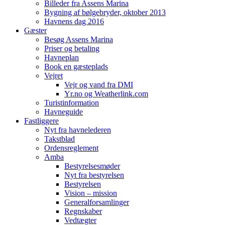
Billeder fra Assens Marina
Bygning af bølgebryder, oktober 2013
Havnens dag 2016
Gæster
Besøg Assens Marina
Priser og betaling
Havneplan
Book en gæsteplads
Vejret
Vejr og vand fra DMI
Yr.no og Weatherlink.com
Turistinformation
Havneguide
Fastliggere
Nyt fra havnelederen
Takstblad
Ordensreglement
Amba
Bestyrelsesmøder
Nyt fra bestyrelsen
Bestyrelsen
Vision – mission
Generalforsamlinger
Regnskaber
Vedtægter