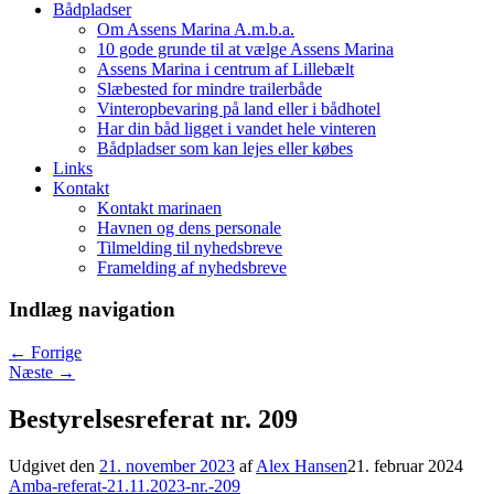
Bådpladser
Om Assens Marina A.m.b.a.
10 gode grunde til at vælge Assens Marina
Assens Marina i centrum af Lillebælt
Slæbested for mindre trailerbåde
Vinteropbevaring på land eller i bådhotel
Har din båd ligget i vandet hele vinteren
Bådpladser som kan lejes eller købes
Links
Kontakt
Kontakt marinaen
Havnen og dens personale
Tilmelding til nyhedsbreve
Framelding af nyhedsbreve
Indlæg navigation
←
Forrige
Næste
→
Bestyrelsesreferat nr. 209
Udgivet den
21. november 2023
af
Alex Hansen
21. februar 2024
Amba-referat-21.11.2023-nr.-209