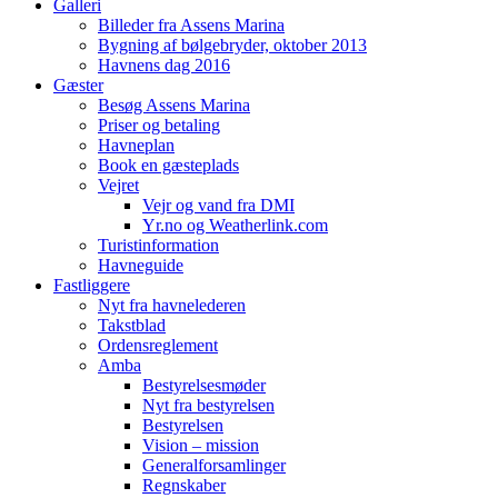
Galleri
Billeder fra Assens Marina
Bygning af bølgebryder, oktober 2013
Havnens dag 2016
Gæster
Besøg Assens Marina
Priser og betaling
Havneplan
Book en gæsteplads
Vejret
Vejr og vand fra DMI
Yr.no og Weatherlink.com
Turistinformation
Havneguide
Fastliggere
Nyt fra havnelederen
Takstblad
Ordensreglement
Amba
Bestyrelsesmøder
Nyt fra bestyrelsen
Bestyrelsen
Vision – mission
Generalforsamlinger
Regnskaber