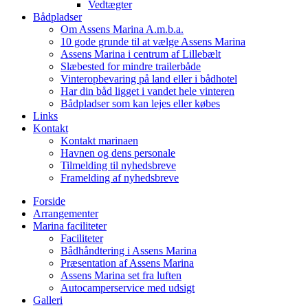
Vedtægter
Bådpladser
Om Assens Marina A.m.b.a.
10 gode grunde til at vælge Assens Marina
Assens Marina i centrum af Lillebælt
Slæbested for mindre trailerbåde
Vinteropbevaring på land eller i bådhotel
Har din båd ligget i vandet hele vinteren
Bådpladser som kan lejes eller købes
Links
Kontakt
Kontakt marinaen
Havnen og dens personale
Tilmelding til nyhedsbreve
Framelding af nyhedsbreve
Forside
Arrangementer
Marina faciliteter
Faciliteter
Bådhåndtering i Assens Marina
Præsentation af Assens Marina
Assens Marina set fra luften
Autocamperservice med udsigt
Galleri