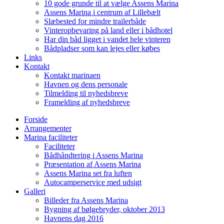
10 gode grunde til at vælge Assens Marina
Assens Marina i centrum af Lillebælt
Slæbested for mindre trailerbåde
Vinteropbevaring på land eller i bådhotel
Har din båd ligget i vandet hele vinteren
Bådpladser som kan lejes eller købes
Links
Kontakt
Kontakt marinaen
Havnen og dens personale
Tilmelding til nyhedsbreve
Framelding af nyhedsbreve
Forside
Arrangementer
Marina faciliteter
Faciliteter
Bådhåndtering i Assens Marina
Præsentation af Assens Marina
Assens Marina set fra luften
Autocamperservice med udsigt
Galleri
Billeder fra Assens Marina
Bygning af bølgebryder, oktober 2013
Havnens dag 2016