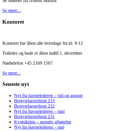
Se billeder fra Assens Marina
Se mere...
Kontoret
Kontoret har åben alle hverdage fra kl. 9-12
Toiletter og bade er åben indtil 1. december
Nødtelefon +45 2169 1567
Se mere...
Seneste nyt
Nyt fra havnelederen – juli og august
Bestyrelsesreferat 233
Bestyrelsesreferat 232
Nyt fra havnelederen – juni
Bestyrelsesreferat 231
Kystsikring – negativ afgørelse
Nyt fra havnelederen – maj