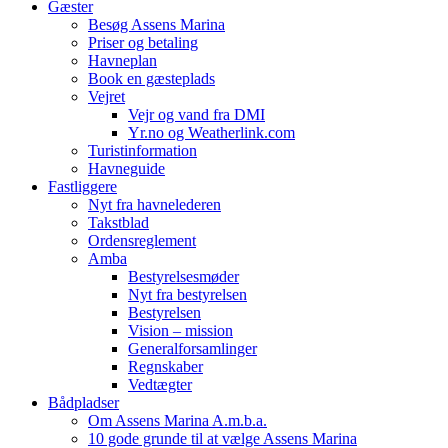
Gæster
Besøg Assens Marina
Priser og betaling
Havneplan
Book en gæsteplads
Vejret
Vejr og vand fra DMI
Yr.no og Weatherlink.com
Turistinformation
Havneguide
Fastliggere
Nyt fra havnelederen
Takstblad
Ordensreglement
Amba
Bestyrelsesmøder
Nyt fra bestyrelsen
Bestyrelsen
Vision – mission
Generalforsamlinger
Regnskaber
Vedtægter
Bådpladser
Om Assens Marina A.m.b.a.
10 gode grunde til at vælge Assens Marina