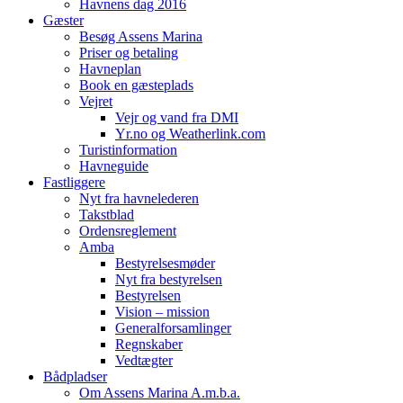
Havnens dag 2016
Gæster
Besøg Assens Marina
Priser og betaling
Havneplan
Book en gæsteplads
Vejret
Vejr og vand fra DMI
Yr.no og Weatherlink.com
Turistinformation
Havneguide
Fastliggere
Nyt fra havnelederen
Takstblad
Ordensreglement
Amba
Bestyrelsesmøder
Nyt fra bestyrelsen
Bestyrelsen
Vision – mission
Generalforsamlinger
Regnskaber
Vedtægter
Bådpladser
Om Assens Marina A.m.b.a.