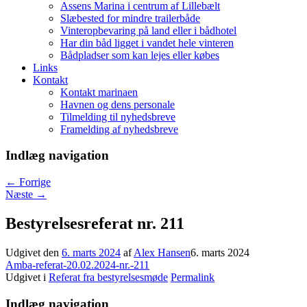
Assens Marina i centrum af Lillebælt
Slæbested for mindre trailerbåde
Vinteropbevaring på land eller i bådhotel
Har din båd ligget i vandet hele vinteren
Bådpladser som kan lejes eller købes
Links
Kontakt
Kontakt marinaen
Havnen og dens personale
Tilmelding til nyhedsbreve
Framelding af nyhedsbreve
Indlæg navigation
←
Forrige
Næste
→
Bestyrelsesreferat nr. 211
Udgivet den
6. marts 2024
af
Alex Hansen
6. marts 2024
Amba-referat-20.02.2024-nr.-211
Udgivet i
Referat fra bestyrelsesmøde
Permalink
Indlæg navigation