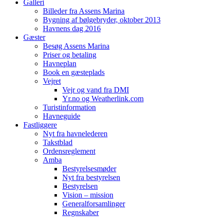
Galleri
Billeder fra Assens Marina
Bygning af bølgebryder, oktober 2013
Havnens dag 2016
Gæster
Besøg Assens Marina
Priser og betaling
Havneplan
Book en gæsteplads
Vejret
Vejr og vand fra DMI
Yr.no og Weatherlink.com
Turistinformation
Havneguide
Fastliggere
Nyt fra havnelederen
Takstblad
Ordensreglement
Amba
Bestyrelsesmøder
Nyt fra bestyrelsen
Bestyrelsen
Vision – mission
Generalforsamlinger
Regnskaber