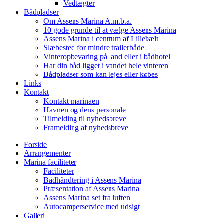
Vedtægter
Bådpladser
Om Assens Marina A.m.b.a.
10 gode grunde til at vælge Assens Marina
Assens Marina i centrum af Lillebælt
Slæbested for mindre trailerbåde
Vinteropbevaring på land eller i bådhotel
Har din båd ligget i vandet hele vinteren
Bådpladser som kan lejes eller købes
Links
Kontakt
Kontakt marinaen
Havnen og dens personale
Tilmelding til nyhedsbreve
Framelding af nyhedsbreve
Forside
Arrangementer
Marina faciliteter
Faciliteter
Bådhåndtering i Assens Marina
Præsentation af Assens Marina
Assens Marina set fra luften
Autocamperservice med udsigt
Galleri