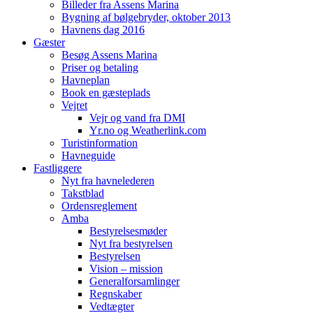
Billeder fra Assens Marina
Bygning af bølgebryder, oktober 2013
Havnens dag 2016
Gæster
Besøg Assens Marina
Priser og betaling
Havneplan
Book en gæsteplads
Vejret
Vejr og vand fra DMI
Yr.no og Weatherlink.com
Turistinformation
Havneguide
Fastliggere
Nyt fra havnelederen
Takstblad
Ordensreglement
Amba
Bestyrelsesmøder
Nyt fra bestyrelsen
Bestyrelsen
Vision – mission
Generalforsamlinger
Regnskaber
Vedtægter