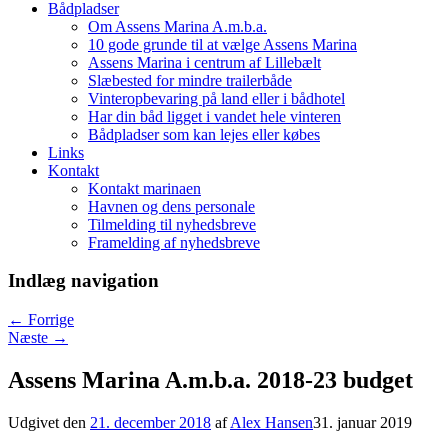
Bådpladser
Om Assens Marina A.m.b.a.
10 gode grunde til at vælge Assens Marina
Assens Marina i centrum af Lillebælt
Slæbested for mindre trailerbåde
Vinteropbevaring på land eller i bådhotel
Har din båd ligget i vandet hele vinteren
Bådpladser som kan lejes eller købes
Links
Kontakt
Kontakt marinaen
Havnen og dens personale
Tilmelding til nyhedsbreve
Framelding af nyhedsbreve
Indlæg navigation
←
Forrige
Næste
→
Assens Marina A.m.b.a. 2018-23 budget
Udgivet den
21. december 2018
af
Alex Hansen
31. januar 2019