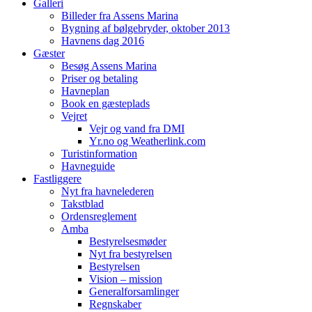
Galleri
Billeder fra Assens Marina
Bygning af bølgebryder, oktober 2013
Havnens dag 2016
Gæster
Besøg Assens Marina
Priser og betaling
Havneplan
Book en gæsteplads
Vejret
Vejr og vand fra DMI
Yr.no og Weatherlink.com
Turistinformation
Havneguide
Fastliggere
Nyt fra havnelederen
Takstblad
Ordensreglement
Amba
Bestyrelsesmøder
Nyt fra bestyrelsen
Bestyrelsen
Vision – mission
Generalforsamlinger
Regnskaber