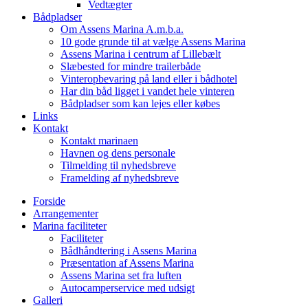
Vedtægter
Bådpladser
Om Assens Marina A.m.b.a.
10 gode grunde til at vælge Assens Marina
Assens Marina i centrum af Lillebælt
Slæbested for mindre trailerbåde
Vinteropbevaring på land eller i bådhotel
Har din båd ligget i vandet hele vinteren
Bådpladser som kan lejes eller købes
Links
Kontakt
Kontakt marinaen
Havnen og dens personale
Tilmelding til nyhedsbreve
Framelding af nyhedsbreve
Forside
Arrangementer
Marina faciliteter
Faciliteter
Bådhåndtering i Assens Marina
Præsentation af Assens Marina
Assens Marina set fra luften
Autocamperservice med udsigt
Galleri