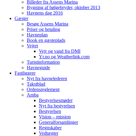
Billeder fra Assens Marina
Bygning af bølgebryder, oktober 2013
Havnens dag 2016
Gæster
Besøg Assens Marina
Priser og betaling
Havneplan
Book en gæsteplads
Vejret
Vejr og vand fra DMI
Yr.no og Weatherlink.com
Turistinformation
Havneguide
Fastliggere
Nyt fra havnelederen
Takstblad
Ordensreglement
Amba
Bestyrelsesmøder
Nyt fra bestyrelsen
Bestyrelsen
Vision – mission
Generalforsamlinger
Regnskaber
Vedtægter