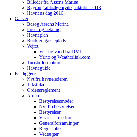
Billeder fra Assens Marina
Bygning af bølgebryder, oktober 2013
Havnens dag 2016
Gæster
Besøg Assens Marina
Priser og betaling
Havneplan
Book en gæsteplads
Vejret
Vejr og vand fra DMI
Yr.no og Weatherlink.com
Turistinformation
Havneguide
Fastliggere
Nyt fra havnelederen
Takstblad
Ordensreglement
Amba
Bestyrelsesmøder
Nyt fra bestyrelsen
Bestyrelsen
Vision – mission
Generalforsamlinger
Regnskaber
Vedtægter