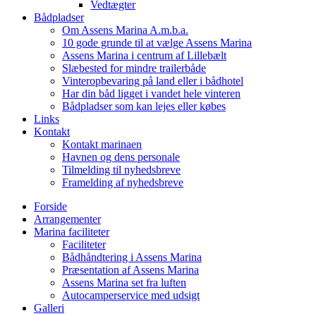
Vedtægter
Bådpladser
Om Assens Marina A.m.b.a.
10 gode grunde til at vælge Assens Marina
Assens Marina i centrum af Lillebælt
Slæbested for mindre trailerbåde
Vinteropbevaring på land eller i bådhotel
Har din båd ligget i vandet hele vinteren
Bådpladser som kan lejes eller købes
Links
Kontakt
Kontakt marinaen
Havnen og dens personale
Tilmelding til nyhedsbreve
Framelding af nyhedsbreve
Forside
Arrangementer
Marina faciliteter
Faciliteter
Bådhåndtering i Assens Marina
Præsentation af Assens Marina
Assens Marina set fra luften
Autocamperservice med udsigt
Galleri