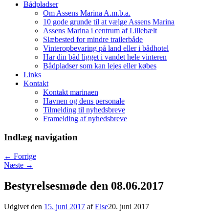
Bådpladser
Om Assens Marina A.m.b.a.
10 gode grunde til at vælge Assens Marina
Assens Marina i centrum af Lillebælt
Slæbested for mindre trailerbåde
Vinteropbevaring på land eller i bådhotel
Har din båd ligget i vandet hele vinteren
Bådpladser som kan lejes eller købes
Links
Kontakt
Kontakt marinaen
Havnen og dens personale
Tilmelding til nyhedsbreve
Framelding af nyhedsbreve
Indlæg navigation
←
Forrige
Næste
→
Bestyrelsesmøde den 08.06.2017
Udgivet den
15. juni 2017
af
Else
20. juni 2017