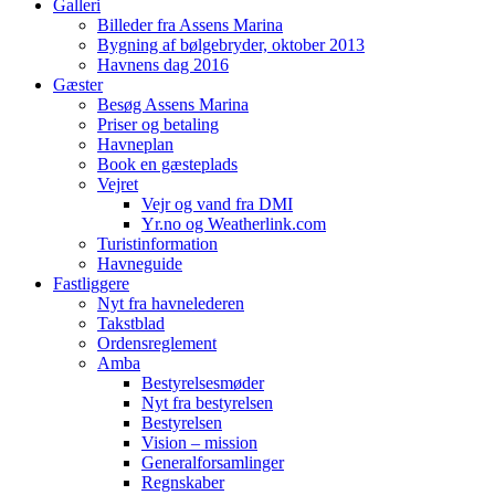
Galleri
Billeder fra Assens Marina
Bygning af bølgebryder, oktober 2013
Havnens dag 2016
Gæster
Besøg Assens Marina
Priser og betaling
Havneplan
Book en gæsteplads
Vejret
Vejr og vand fra DMI
Yr.no og Weatherlink.com
Turistinformation
Havneguide
Fastliggere
Nyt fra havnelederen
Takstblad
Ordensreglement
Amba
Bestyrelsesmøder
Nyt fra bestyrelsen
Bestyrelsen
Vision – mission
Generalforsamlinger
Regnskaber