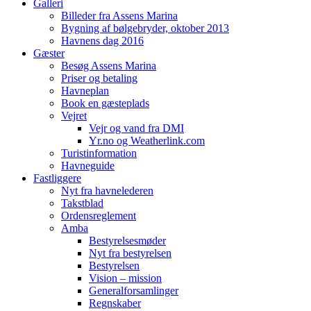
Galleri
Billeder fra Assens Marina
Bygning af bølgebryder, oktober 2013
Havnens dag 2016
Gæster
Besøg Assens Marina
Priser og betaling
Havneplan
Book en gæsteplads
Vejret
Vejr og vand fra DMI
Yr.no og Weatherlink.com
Turistinformation
Havneguide
Fastliggere
Nyt fra havnelederen
Takstblad
Ordensreglement
Amba
Bestyrelsesmøder
Nyt fra bestyrelsen
Bestyrelsen
Vision – mission
Generalforsamlinger
Regnskaber