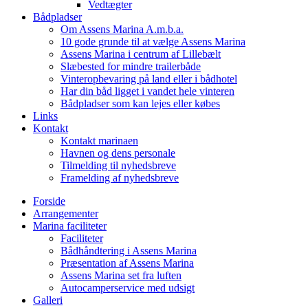
Vedtægter
Bådpladser
Om Assens Marina A.m.b.a.
10 gode grunde til at vælge Assens Marina
Assens Marina i centrum af Lillebælt
Slæbested for mindre trailerbåde
Vinteropbevaring på land eller i bådhotel
Har din båd ligget i vandet hele vinteren
Bådpladser som kan lejes eller købes
Links
Kontakt
Kontakt marinaen
Havnen og dens personale
Tilmelding til nyhedsbreve
Framelding af nyhedsbreve
Forside
Arrangementer
Marina faciliteter
Faciliteter
Bådhåndtering i Assens Marina
Præsentation af Assens Marina
Assens Marina set fra luften
Autocamperservice med udsigt
Galleri