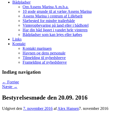
Bådpladser
Om Assens Marina A.m.b.a.
10 gode grunde til at vælge Assens Marina
Assens Marina i centrum af Lillebælt
Slæbested for mindre trailerbåde
Vinteropbevaring på land eller i bådhotel
Har din båd ligget i vandet hele vinteren
Bådpladser som kan lejes eller købes
Links
Kontakt
Kontakt marinaen
Havnen og dens personale
Tilmelding til nyhedsbreve
Framelding af nyhedsbreve
Indlæg navigation
←
Forrige
Næste
→
Bestyrelsesmøde den 20.09. 2016
Udgivet den
7. november 2016
af
Alex Hansen
7. november 2016