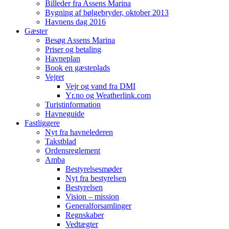
Billeder fra Assens Marina
Bygning af bølgebryder, oktober 2013
Havnens dag 2016
Gæster
Besøg Assens Marina
Priser og betaling
Havneplan
Book en gæsteplads
Vejret
Vejr og vand fra DMI
Yr.no og Weatherlink.com
Turistinformation
Havneguide
Fastliggere
Nyt fra havnelederen
Takstblad
Ordensreglement
Amba
Bestyrelsesmøder
Nyt fra bestyrelsen
Bestyrelsen
Vision – mission
Generalforsamlinger
Regnskaber
Vedtægter