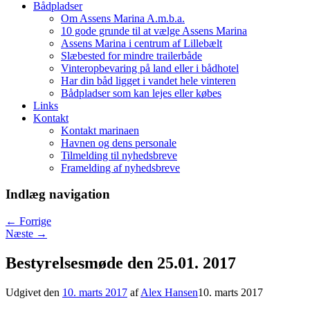
Bådpladser
Om Assens Marina A.m.b.a.
10 gode grunde til at vælge Assens Marina
Assens Marina i centrum af Lillebælt
Slæbested for mindre trailerbåde
Vinteropbevaring på land eller i bådhotel
Har din båd ligget i vandet hele vinteren
Bådpladser som kan lejes eller købes
Links
Kontakt
Kontakt marinaen
Havnen og dens personale
Tilmelding til nyhedsbreve
Framelding af nyhedsbreve
Indlæg navigation
←
Forrige
Næste
→
Bestyrelsesmøde den 25.01. 2017
Udgivet den
10. marts 2017
af
Alex Hansen
10. marts 2017