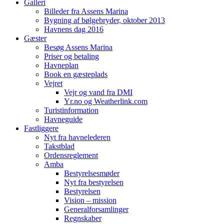
Galleri
Billeder fra Assens Marina
Bygning af bølgebryder, oktober 2013
Havnens dag 2016
Gæster
Besøg Assens Marina
Priser og betaling
Havneplan
Book en gæsteplads
Vejret
Vejr og vand fra DMI
Yr.no og Weatherlink.com
Turistinformation
Havneguide
Fastliggere
Nyt fra havnelederen
Takstblad
Ordensreglement
Amba
Bestyrelsesmøder
Nyt fra bestyrelsen
Bestyrelsen
Vision – mission
Generalforsamlinger
Regnskaber