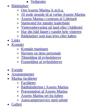
Vedtægter
Bådpladser
Om Assens Marina A.m.b.a.
10 gode grunde til at vælge Assens Marina
Assens Marina i centrum af Lillebælt
Slæbested for mindre trailerbåde
Vinteropbevaring på land eller i bådhotel
Har din båd ligget i vandet hele vinteren
Bådpladser som kan lejes eller købes
Links
Kontakt
Kontakt marinaen
Havnen og dens personale
Tilmelding til nyhedsbreve
Framelding af nyhedsbreve
Forside
Arrangementer
Marina faciliteter
Faciliteter
Bådhåndtering i Assens Marina
Præsentation af Assens Marina
Assens Marina set fra luften
Autocamperservice med udsigt
Galleri