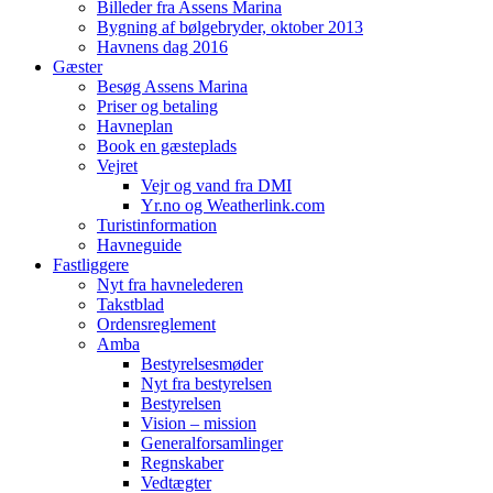
Billeder fra Assens Marina
Bygning af bølgebryder, oktober 2013
Havnens dag 2016
Gæster
Besøg Assens Marina
Priser og betaling
Havneplan
Book en gæsteplads
Vejret
Vejr og vand fra DMI
Yr.no og Weatherlink.com
Turistinformation
Havneguide
Fastliggere
Nyt fra havnelederen
Takstblad
Ordensreglement
Amba
Bestyrelsesmøder
Nyt fra bestyrelsen
Bestyrelsen
Vision – mission
Generalforsamlinger
Regnskaber
Vedtægter