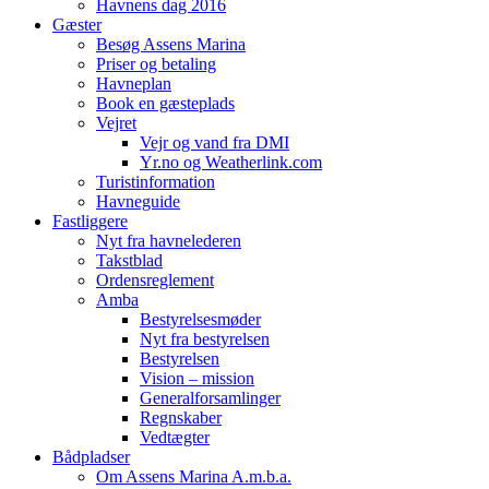
Havnens dag 2016
Gæster
Besøg Assens Marina
Priser og betaling
Havneplan
Book en gæsteplads
Vejret
Vejr og vand fra DMI
Yr.no og Weatherlink.com
Turistinformation
Havneguide
Fastliggere
Nyt fra havnelederen
Takstblad
Ordensreglement
Amba
Bestyrelsesmøder
Nyt fra bestyrelsen
Bestyrelsen
Vision – mission
Generalforsamlinger
Regnskaber
Vedtægter
Bådpladser
Om Assens Marina A.m.b.a.