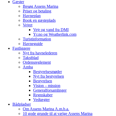
Gæster
Besøg Assens Marina
Priser og betaling
Havneplan
Book en gæsteplads
Vejret
Vejr og vand fra DMI
Yr.no og Weatherlink.com
Turistinformation
Havneguide
Fastliggere
Nyt fra havnelederen
Takstblad
Ordensreglement
Amba
Bestyrelsesmøder
Nyt fra bestyrelsen
Bestyrelsen
Vision – mission
Generalforsamlinger
Regnskaber
Vedtægter
Bådpladser
Om Assens Marina A.m.b.a.
10 gode grunde til at vælge Assens Marina