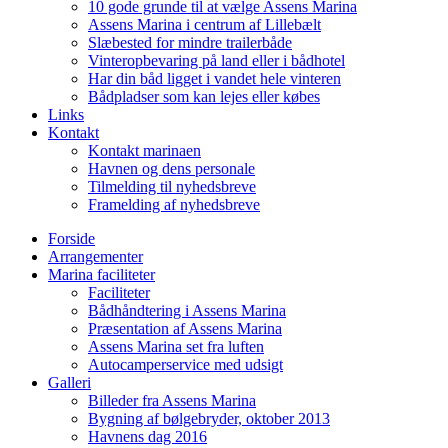
10 gode grunde til at vælge Assens Marina
Assens Marina i centrum af Lillebælt
Slæbested for mindre trailerbåde
Vinteropbevaring på land eller i bådhotel
Har din båd ligget i vandet hele vinteren
Bådpladser som kan lejes eller købes
Links
Kontakt
Kontakt marinaen
Havnen og dens personale
Tilmelding til nyhedsbreve
Framelding af nyhedsbreve
Forside
Arrangementer
Marina faciliteter
Faciliteter
Bådhåndtering i Assens Marina
Præsentation af Assens Marina
Assens Marina set fra luften
Autocamperservice med udsigt
Galleri
Billeder fra Assens Marina
Bygning af bølgebryder, oktober 2013
Havnens dag 2016