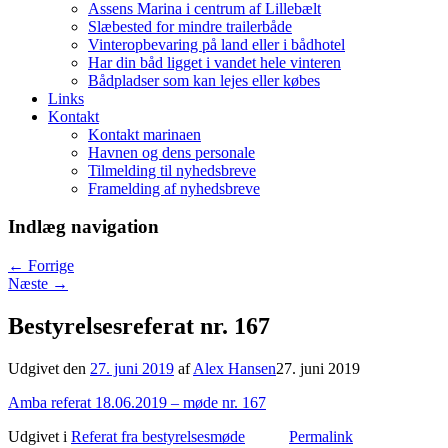
Assens Marina i centrum af Lillebælt
Slæbested for mindre trailerbåde
Vinteropbevaring på land eller i bådhotel
Har din båd ligget i vandet hele vinteren
Bådpladser som kan lejes eller købes
Links
Kontakt
Kontakt marinaen
Havnen og dens personale
Tilmelding til nyhedsbreve
Framelding af nyhedsbreve
Indlæg navigation
←
Forrige
Næste
→
Bestyrelsesreferat nr. 167
Udgivet den
27. juni 2019
af
Alex Hansen
27. juni 2019
Amba referat 18.06.2019 – møde nr. 167
Udgivet i
Referat fra bestyrelsesmøde
Permalink