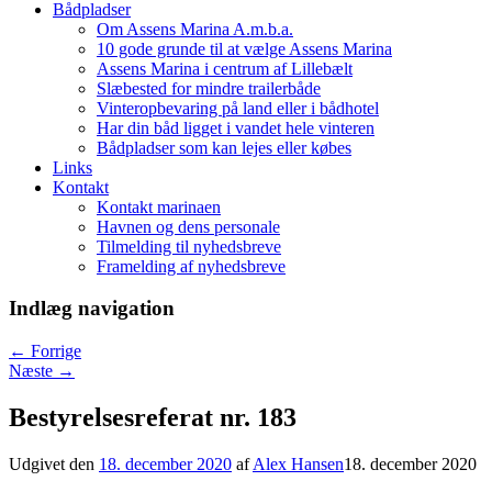
Bådpladser
Om Assens Marina A.m.b.a.
10 gode grunde til at vælge Assens Marina
Assens Marina i centrum af Lillebælt
Slæbested for mindre trailerbåde
Vinteropbevaring på land eller i bådhotel
Har din båd ligget i vandet hele vinteren
Bådpladser som kan lejes eller købes
Links
Kontakt
Kontakt marinaen
Havnen og dens personale
Tilmelding til nyhedsbreve
Framelding af nyhedsbreve
Indlæg navigation
←
Forrige
Næste
→
Bestyrelsesreferat nr. 183
Udgivet den
18. december 2020
af
Alex Hansen
18. december 2020