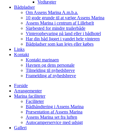
Vedtægter
Bådpladser
Om Assens Marina A.m.b.a.
10 gode grunde til at vælge Assens Marina
Assens Marina i centrum af Lillebælt
Slæbested for mindre trailerbåde
Vinteropbevaring på land eller i bådhotel
Har din båd ligget i vandet hele vinteren
Bådpladser som kan lejes eller købes
Links
Kontakt
Kontakt marinaen
Havnen og dens personale
Tilmelding til nyhedsbreve
Framelding af nyhedsbreve
Forside
Arrangementer
Marina faciliteter
Faciliteter
Bådhåndtering i Assens Marina
Præsentation af Assens Marina
Assens Marina set fra luften
Autocamperservice med udsigt
Galleri