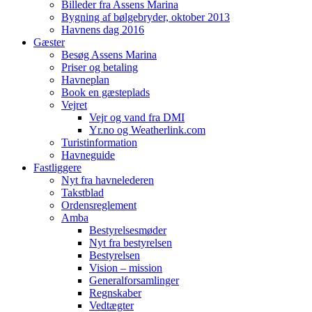
Billeder fra Assens Marina
Bygning af bølgebryder, oktober 2013
Havnens dag 2016
Gæster
Besøg Assens Marina
Priser og betaling
Havneplan
Book en gæsteplads
Vejret
Vejr og vand fra DMI
Yr.no og Weatherlink.com
Turistinformation
Havneguide
Fastliggere
Nyt fra havnelederen
Takstblad
Ordensreglement
Amba
Bestyrelsesmøder
Nyt fra bestyrelsen
Bestyrelsen
Vision – mission
Generalforsamlinger
Regnskaber
Vedtægter