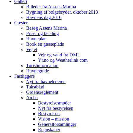
Galleri
Billeder fra Assens Marina
Bygning af bølgebryder, oktober 2013
Havnens dag 2016
Gæster
Besøg Assens Marina
Priser og betaling
Havneplan
Book en gæsteplads
Vejret
Vejr og vand fra DMI
Yr.no og Weatherlink.com
Turistinformation
Havneguide
Fastliggere
Nyt fra havnelederen
Takstblad
Ordensreglement
Amba
Bestyrelsesmøder
Nyt fra bestyrelsen
Bestyrelsen
Vision – mission
Generalforsamlinger
Regnskaber