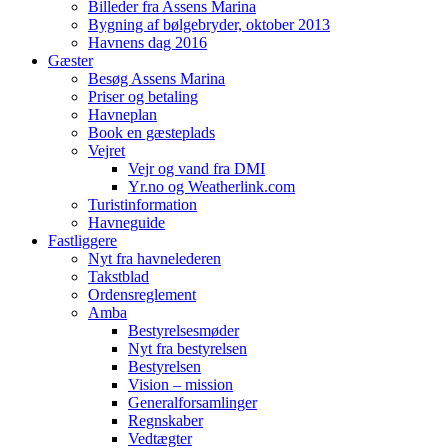
Billeder fra Assens Marina
Bygning af bølgebryder, oktober 2013
Havnens dag 2016
Gæster
Besøg Assens Marina
Priser og betaling
Havneplan
Book en gæsteplads
Vejret
Vejr og vand fra DMI
Yr.no og Weatherlink.com
Turistinformation
Havneguide
Fastliggere
Nyt fra havnelederen
Takstblad
Ordensreglement
Amba
Bestyrelsesmøder
Nyt fra bestyrelsen
Bestyrelsen
Vision – mission
Generalforsamlinger
Regnskaber
Vedtægter