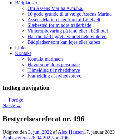
Bådpladser
Om Assens Marina A.m.b.a.
10 gode grunde til at vælge Assens Marina
Assens Marina i centrum af Lillebælt
Slæbested for mindre trailerbåde
Vinteropbevaring på land eller i bådhotel
Har din båd ligget i vandet hele vinteren
Bådpladser som kan lejes eller købes
Links
Kontakt
Kontakt marinaen
Havnen og dens personale
Tilmelding til nyhedsbreve
Framelding af nyhedsbreve
Indlæg navigation
←
Forrige
Næste
→
Bestyrelsesreferat nr. 196
Udgivet den
3. juni 2022
af
Alex Hansen
17. januar 2023
Amba-referat-26.04.2022-nr.-196