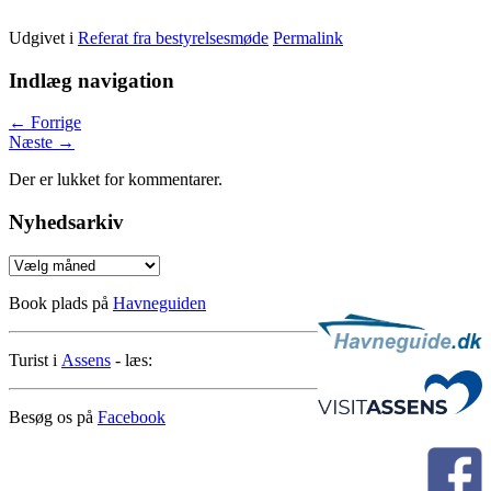
Udgivet i
Referat fra bestyrelsesmøde
Permalink
Indlæg navigation
←
Forrige
Næste
→
Der er lukket for kommentarer.
Nyhedsarkiv
Nyhedsarkiv
Book plads på
Havneguiden
Turist i
Assens
- læs:
Besøg os på
Facebook