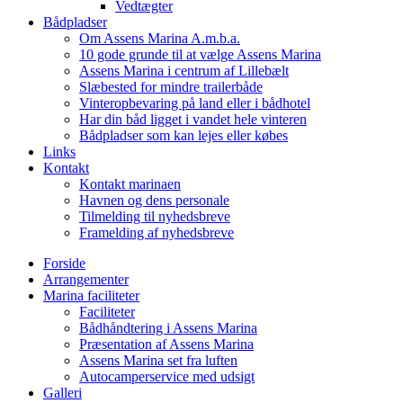
Vedtægter
Bådpladser
Om Assens Marina A.m.b.a.
10 gode grunde til at vælge Assens Marina
Assens Marina i centrum af Lillebælt
Slæbested for mindre trailerbåde
Vinteropbevaring på land eller i bådhotel
Har din båd ligget i vandet hele vinteren
Bådpladser som kan lejes eller købes
Links
Kontakt
Kontakt marinaen
Havnen og dens personale
Tilmelding til nyhedsbreve
Framelding af nyhedsbreve
Forside
Arrangementer
Marina faciliteter
Faciliteter
Bådhåndtering i Assens Marina
Præsentation af Assens Marina
Assens Marina set fra luften
Autocamperservice med udsigt
Galleri