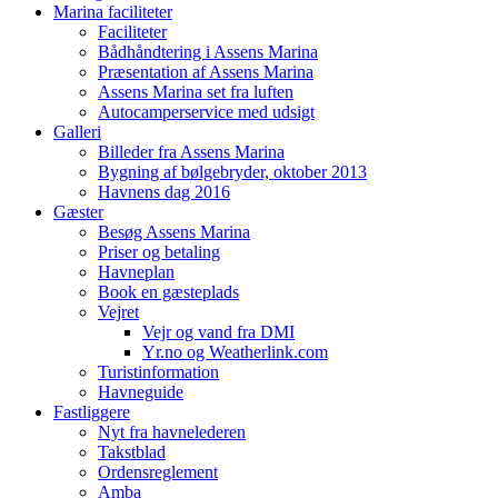
Marina faciliteter
Faciliteter
Bådhåndtering i Assens Marina
Præsentation af Assens Marina
Assens Marina set fra luften
Autocamperservice med udsigt
Galleri
Billeder fra Assens Marina
Bygning af bølgebryder, oktober 2013
Havnens dag 2016
Gæster
Besøg Assens Marina
Priser og betaling
Havneplan
Book en gæsteplads
Vejret
Vejr og vand fra DMI
Yr.no og Weatherlink.com
Turistinformation
Havneguide
Fastliggere
Nyt fra havnelederen
Takstblad
Ordensreglement
Amba