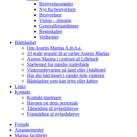
Bestyrelsesmøder
Nyt fra bestyrelsen
Bestyrelsen
Vision – mission
Generalforsamlinger
Regnskaber
Vedtægter
Bådpladser
Om Assens Marina A.m.b.a.
10 gode grunde til at vælge Assens Marina
Assens Marina i centrum af Lillebælt
Slæbested for mindre trailerbåde
Vinteropbevaring på land eller i bådhotel
Har din båd ligget i vandet hele vinteren
Bådpladser som kan lejes eller købes
Links
Kontakt
Kontakt marinaen
Havnen og dens personale
Tilmelding til nyhedsbreve
Framelding af nyhedsbreve
Forside
Arrangementer
Marina faciliteter