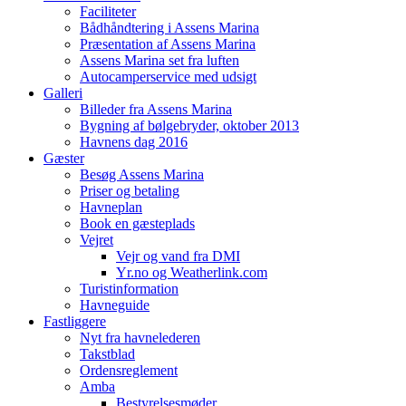
Faciliteter
Bådhåndtering i Assens Marina
Præsentation af Assens Marina
Assens Marina set fra luften
Autocamperservice med udsigt
Galleri
Billeder fra Assens Marina
Bygning af bølgebryder, oktober 2013
Havnens dag 2016
Gæster
Besøg Assens Marina
Priser og betaling
Havneplan
Book en gæsteplads
Vejret
Vejr og vand fra DMI
Yr.no og Weatherlink.com
Turistinformation
Havneguide
Fastliggere
Nyt fra havnelederen
Takstblad
Ordensreglement
Amba
Bestyrelsesmøder