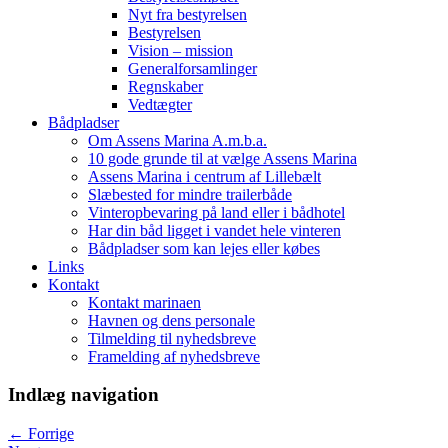
Nyt fra bestyrelsen
Bestyrelsen
Vision – mission
Generalforsamlinger
Regnskaber
Vedtægter
Bådpladser
Om Assens Marina A.m.b.a.
10 gode grunde til at vælge Assens Marina
Assens Marina i centrum af Lillebælt
Slæbested for mindre trailerbåde
Vinteropbevaring på land eller i bådhotel
Har din båd ligget i vandet hele vinteren
Bådpladser som kan lejes eller købes
Links
Kontakt
Kontakt marinaen
Havnen og dens personale
Tilmelding til nyhedsbreve
Framelding af nyhedsbreve
Indlæg navigation
←
Forrige