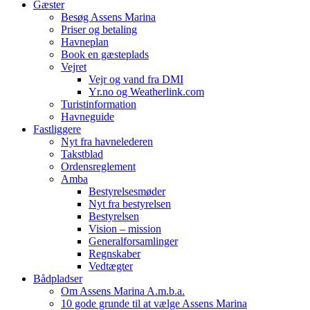
Gæster
Besøg Assens Marina
Priser og betaling
Havneplan
Book en gæsteplads
Vejret
Vejr og vand fra DMI
Yr.no og Weatherlink.com
Turistinformation
Havneguide
Fastliggere
Nyt fra havnelederen
Takstblad
Ordensreglement
Amba
Bestyrelsesmøder
Nyt fra bestyrelsen
Bestyrelsen
Vision – mission
Generalforsamlinger
Regnskaber
Vedtægter
Bådpladser
Om Assens Marina A.m.b.a.
10 gode grunde til at vælge Assens Marina