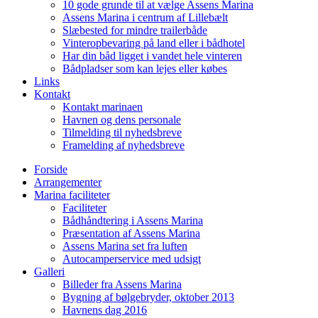
10 gode grunde til at vælge Assens Marina
Assens Marina i centrum af Lillebælt
Slæbested for mindre trailerbåde
Vinteropbevaring på land eller i bådhotel
Har din båd ligget i vandet hele vinteren
Bådpladser som kan lejes eller købes
Links
Kontakt
Kontakt marinaen
Havnen og dens personale
Tilmelding til nyhedsbreve
Framelding af nyhedsbreve
Forside
Arrangementer
Marina faciliteter
Faciliteter
Bådhåndtering i Assens Marina
Præsentation af Assens Marina
Assens Marina set fra luften
Autocamperservice med udsigt
Galleri
Billeder fra Assens Marina
Bygning af bølgebryder, oktober 2013
Havnens dag 2016