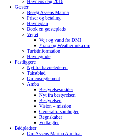
Havnens dag 2016
Gæster
Besøg Assens Marina
Priser og betaling
Havneplan
Book en gæsteplads
Vejret
Vejr og vand fra DMI
Yr.no og Weatherlink.com
Turistinformation
Havneguide
Fastliggere
Nyt fra havnelederen
Takstblad
Ordensreglement
Amba
Bestyrelsesmøder
Nyt fra bestyrelsen
Bestyrelsen
Vision – mission
Generalforsamlinger
Regnskaber
Vedtægter
Bådpladser
Om Assens Marina A.m.b.a.