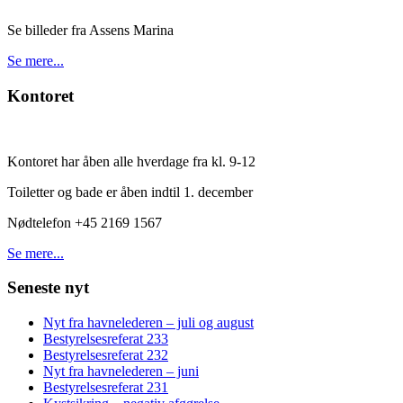
Se billeder fra Assens Marina
Se mere...
Kontoret
Kontoret har åben alle hverdage fra kl. 9-12
Toiletter og bade er åben indtil 1. december
Nødtelefon +45 2169 1567
Se mere...
Seneste nyt
Nyt fra havnelederen – juli og august
Bestyrelsesreferat 233
Bestyrelsesreferat 232
Nyt fra havnelederen – juni
Bestyrelsesreferat 231