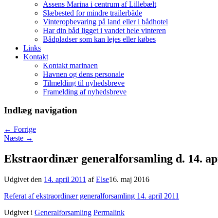
Assens Marina i centrum af Lillebælt
Slæbested for mindre trailerbåde
Vinteropbevaring på land eller i bådhotel
Har din båd ligget i vandet hele vinteren
Bådpladser som kan lejes eller købes
Links
Kontakt
Kontakt marinaen
Havnen og dens personale
Tilmelding til nyhedsbreve
Framelding af nyhedsbreve
Indlæg navigation
←
Forrige
Næste
→
Ekstraordinær generalforsamling d. 14. ap
Udgivet den
14. april 2011
af
Else
16. maj 2016
Referat af ekstraordinær generalforsamling 14. april 2011
Udgivet i
Generalforsamling
Permalink