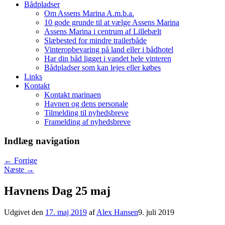
Bådpladser
Om Assens Marina A.m.b.a.
10 gode grunde til at vælge Assens Marina
Assens Marina i centrum af Lillebælt
Slæbested for mindre trailerbåde
Vinteropbevaring på land eller i bådhotel
Har din båd ligget i vandet hele vinteren
Bådpladser som kan lejes eller købes
Links
Kontakt
Kontakt marinaen
Havnen og dens personale
Tilmelding til nyhedsbreve
Framelding af nyhedsbreve
Indlæg navigation
←
Forrige
Næste
→
Havnens Dag 25 maj
Udgivet den
17. maj 2019
af
Alex Hansen
9. juli 2019