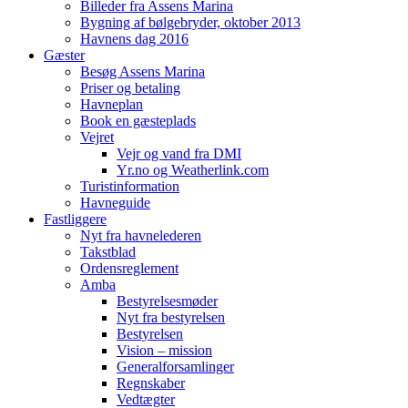
Billeder fra Assens Marina
Bygning af bølgebryder, oktober 2013
Havnens dag 2016
Gæster
Besøg Assens Marina
Priser og betaling
Havneplan
Book en gæsteplads
Vejret
Vejr og vand fra DMI
Yr.no og Weatherlink.com
Turistinformation
Havneguide
Fastliggere
Nyt fra havnelederen
Takstblad
Ordensreglement
Amba
Bestyrelsesmøder
Nyt fra bestyrelsen
Bestyrelsen
Vision – mission
Generalforsamlinger
Regnskaber
Vedtægter