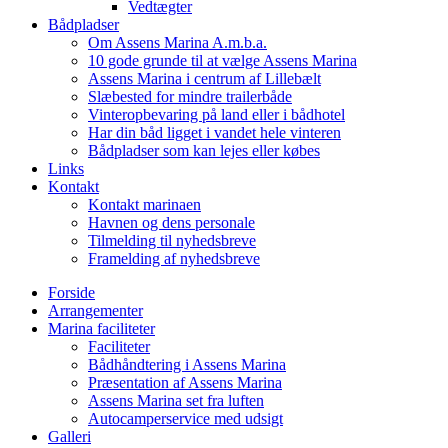
Vedtægter
Bådpladser
Om Assens Marina A.m.b.a.
10 gode grunde til at vælge Assens Marina
Assens Marina i centrum af Lillebælt
Slæbested for mindre trailerbåde
Vinteropbevaring på land eller i bådhotel
Har din båd ligget i vandet hele vinteren
Bådpladser som kan lejes eller købes
Links
Kontakt
Kontakt marinaen
Havnen og dens personale
Tilmelding til nyhedsbreve
Framelding af nyhedsbreve
Forside
Arrangementer
Marina faciliteter
Faciliteter
Bådhåndtering i Assens Marina
Præsentation af Assens Marina
Assens Marina set fra luften
Autocamperservice med udsigt
Galleri