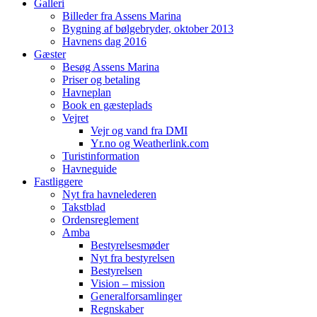
Galleri
Billeder fra Assens Marina
Bygning af bølgebryder, oktober 2013
Havnens dag 2016
Gæster
Besøg Assens Marina
Priser og betaling
Havneplan
Book en gæsteplads
Vejret
Vejr og vand fra DMI
Yr.no og Weatherlink.com
Turistinformation
Havneguide
Fastliggere
Nyt fra havnelederen
Takstblad
Ordensreglement
Amba
Bestyrelsesmøder
Nyt fra bestyrelsen
Bestyrelsen
Vision – mission
Generalforsamlinger
Regnskaber