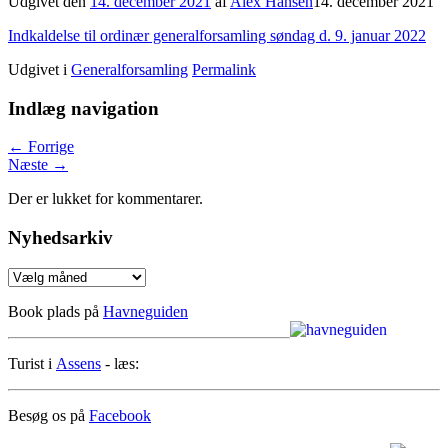
Udgivet den
14. december 2021
af
Alex Hansen
14. december 2021
Indkaldelse til ordinær generalforsamling søndag d. 9. januar 2022
Udgivet i
Generalforsamling
Permalink
Indlæg navigation
←
Forrige
Næste
→
Der er lukket for kommentarer.
Nyhedsarkiv
Nyhedsarkiv
Book plads på
Havneguiden
Turist i
Assens
- læs:
Besøg os på
Facebook