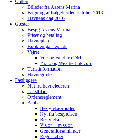
Galleri
Billeder fra Assens Marina
Bygning af bølgebryder, oktober 2013
Havnens dag 2016
Gæster
Besøg Assens Marina
Priser og betaling
Havneplan
Book en gæsteplads
Vejret
Vejr og vand fra DMI
Yr.no og Weatherlink.com
Turistinformation
Havneguide
Fastliggere
Nyt fra havnelederen
Takstblad
Ordensreglement
Amba
Bestyrelsesmøder
Nyt fra bestyrelsen
Bestyrelsen
Vision – mission
Generalforsamlinger
Regnskaber