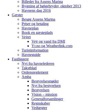
Billeder fra Assens Marina
Bygning af bølgebryder, oktober 2013
Havnens dag 2016
Gæster
Besøg Assens Marina
Priser og betaling
Havneplan
Book en gæsteplads
Vejret
Vejr og vand fra DMI
Yr.no og Weatherlink.com
Turistinformation
Havneguide
Fastliggere
Nyt fra havnelederen
Takstblad
Ordensreglement
Amba
Bestyrelsesmøder
Nyt fra bestyrelsen
Bestyrelsen
Vision – mission
Generalforsamlinger
Regnskaber
Vedtægter