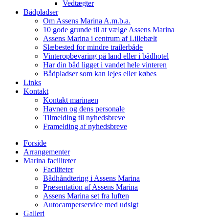
Vedtægter
Bådpladser
Om Assens Marina A.m.b.a.
10 gode grunde til at vælge Assens Marina
Assens Marina i centrum af Lillebælt
Slæbested for mindre trailerbåde
Vinteropbevaring på land eller i bådhotel
Har din båd ligget i vandet hele vinteren
Bådpladser som kan lejes eller købes
Links
Kontakt
Kontakt marinaen
Havnen og dens personale
Tilmelding til nyhedsbreve
Framelding af nyhedsbreve
Forside
Arrangementer
Marina faciliteter
Faciliteter
Bådhåndtering i Assens Marina
Præsentation af Assens Marina
Assens Marina set fra luften
Autocamperservice med udsigt
Galleri