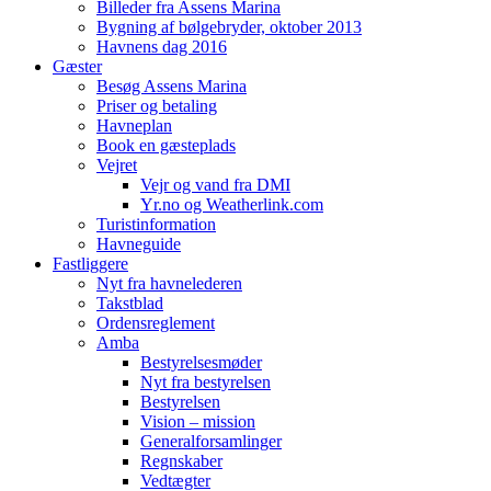
Billeder fra Assens Marina
Bygning af bølgebryder, oktober 2013
Havnens dag 2016
Gæster
Besøg Assens Marina
Priser og betaling
Havneplan
Book en gæsteplads
Vejret
Vejr og vand fra DMI
Yr.no og Weatherlink.com
Turistinformation
Havneguide
Fastliggere
Nyt fra havnelederen
Takstblad
Ordensreglement
Amba
Bestyrelsesmøder
Nyt fra bestyrelsen
Bestyrelsen
Vision – mission
Generalforsamlinger
Regnskaber
Vedtægter