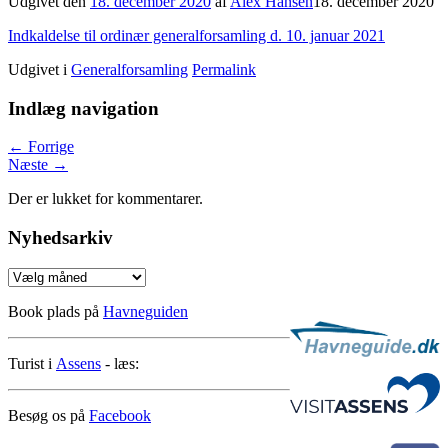
Udgivet den
18. december 2020
af
Alex Hansen
18. december 2020
Indkaldelse til ordinær generalforsamling d. 10. januar 2021
Udgivet i
Generalforsamling
Permalink
Indlæg navigation
←
Forrige
Næste
→
Der er lukket for kommentarer.
Nyhedsarkiv
Nyhedsarkiv
Book plads på
Havneguiden
Turist i
Assens
- læs:
Besøg os på
Facebook