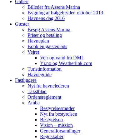
Galleri
Billeder fra Assens Marina
Bygning af bølgebryder, oktober 2013
Havnens dag 2016
Gæster
Besøg Assens Marina
Priser og betaling
Havneplan
Book en gæsteplads
Vejret
Vejr og vand fra DMI
Yr.no og Weatherlink.com
Turistinformation
Havneguide
Fastliggere
Nyt fra havnelederen
Takstblad
Ordensreglement
Amba
Bestyrelsesmøder
Nyt fra bestyrelsen
Bestyrelsen
Vision – mission
Generalforsamlinger
Regnskaber