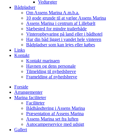
Vedtægter
Bådpladser
Om Assens Marina A.m.b.a.
10 gode grunde til at vælge Assens Marina
Assens Marina i centrum af Lillebælt
Slæbested for mindre trailerbåde
Vinteropbevaring på land eller i bådhotel
Har din båd ligget i vandet hele vinteren
Bådpladser som kan lejes eller købes
Links
Kontakt
Kontakt marinaen
Havnen og dens personale
Tilmelding til nyhedsbreve
Framelding af nyhedsbreve
Forside
Arrangementer
Marina faciliteter
Faciliteter
Bådhåndtering i Assens Marina
Præsentation af Assens Marina
Assens Marina set fra luften
Autocamperservice med udsigt
Galleri