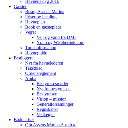
Havnens dag 2016
Gæster
Besøg Assens Marina
Priser og betaling
Havneplan
Book en gæsteplads
Vejret
Vejr og vand fra DMI
Yr.no og Weatherlink.com
Turistinformation
Havneguide
Fastliggere
Nyt fra havnelederen
Takstblad
Ordensreglement
Amba
Bestyrelsesmøder
Nyt fra bestyrelsen
Bestyrelsen
Vision – mission
Generalforsamlinger
Regnskaber
Vedtægter
Bådpladser
Om Assens Marina A.m.b.a.