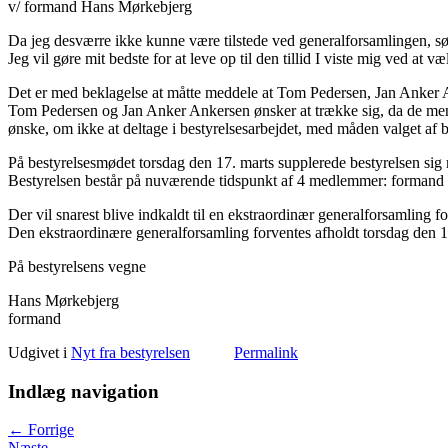
v/ formand Hans Mørkebjerg
Da jeg desværre ikke kunne være tilstede ved generalforsamlingen, sønd
Jeg vil gøre mit bedste for at leve op til den tillid I viste mig ved at
Det er med beklagelse at måtte meddele at Tom Pedersen, Jan Anker A
Tom Pedersen og Jan Anker Ankersen ønsker at trække sig, da de mener
ønske, om ikke at deltage i bestyrelsesarbejdet, med måden valget af
På bestyrelsesmødet torsdag den 17. marts supplerede bestyrelsen sig
Bestyrelsen består på nuværende tidspunkt af 4 medlemmer: formand
Der vil snarest blive indkaldt til en ekstraordinær generalforsamling 
Den ekstraordinære generalforsamling forventes afholdt torsdag den 14
På bestyrelsens vegne
Hans Mørkebjerg
formand
Udgivet i
Nyt fra bestyrelsen
Permalink
Indlæg navigation
←
Forrige
Næste
→