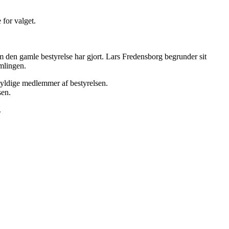
 for valget.
m den gamle bestyrelse har gjort. Lars Fredensborg begrunder sit
mlingen.
gyldige medlemmer af bestyrelsen.
sen.
.