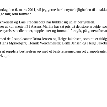
ag den 6. marts 2011, vil jeg gerne her benytte lejligheden til at takke
 vælge mig som formand.
nkersen og Lars Fredensborg har trukket sig ud af bestyrelsen.
 at kun meget få i Assens Marina har sat pris på det store arbejde, so
 bestyrelsesmedlemmer, suppleanter og formand foregik, på generalforsa
 med de 2 suppleanter Britta Jensen og Helge Jakobsen, som nu er fuld
 Hans Mørkebjerg, Henrik Werchmeister, Britta Jensen og Helge Jakob
for at supplere bestyrelsen op med et bestyrelsesmedlem og 2 suppleanter
. april.