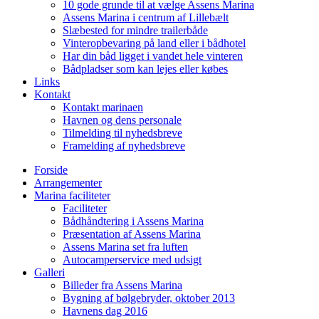
10 gode grunde til at vælge Assens Marina
Assens Marina i centrum af Lillebælt
Slæbested for mindre trailerbåde
Vinteropbevaring på land eller i bådhotel
Har din båd ligget i vandet hele vinteren
Bådpladser som kan lejes eller købes
Links
Kontakt
Kontakt marinaen
Havnen og dens personale
Tilmelding til nyhedsbreve
Framelding af nyhedsbreve
Forside
Arrangementer
Marina faciliteter
Faciliteter
Bådhåndtering i Assens Marina
Præsentation af Assens Marina
Assens Marina set fra luften
Autocamperservice med udsigt
Galleri
Billeder fra Assens Marina
Bygning af bølgebryder, oktober 2013
Havnens dag 2016