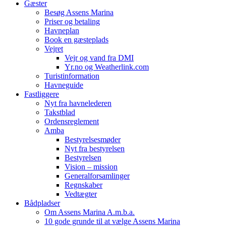
Gæster
Besøg Assens Marina
Priser og betaling
Havneplan
Book en gæsteplads
Vejret
Vejr og vand fra DMI
Yr.no og Weatherlink.com
Turistinformation
Havneguide
Fastliggere
Nyt fra havnelederen
Takstblad
Ordensreglement
Amba
Bestyrelsesmøder
Nyt fra bestyrelsen
Bestyrelsen
Vision – mission
Generalforsamlinger
Regnskaber
Vedtægter
Bådpladser
Om Assens Marina A.m.b.a.
10 gode grunde til at vælge Assens Marina