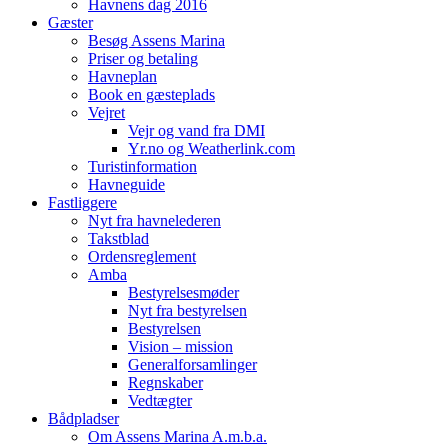
Havnens dag 2016
Gæster
Besøg Assens Marina
Priser og betaling
Havneplan
Book en gæsteplads
Vejret
Vejr og vand fra DMI
Yr.no og Weatherlink.com
Turistinformation
Havneguide
Fastliggere
Nyt fra havnelederen
Takstblad
Ordensreglement
Amba
Bestyrelsesmøder
Nyt fra bestyrelsen
Bestyrelsen
Vision – mission
Generalforsamlinger
Regnskaber
Vedtægter
Bådpladser
Om Assens Marina A.m.b.a.