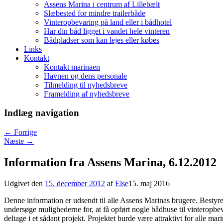
Assens Marina i centrum af Lillebælt
Slæbested for mindre trailerbåde
Vinteropbevaring på land eller i bådhotel
Har din båd ligget i vandet hele vinteren
Bådpladser som kan lejes eller købes
Links
Kontakt
Kontakt marinaen
Havnen og dens personale
Tilmelding til nyhedsbreve
Framelding af nyhedsbreve
Indlæg navigation
←
Forrige
Næste
→
Information fra Assens Marina, 6.12.2012
Udgivet den
15. december 2012
af
Else
15. maj 2016
Denne information er udsendt til alle Assens Marinas brugere. Bestyre
undersøge mulighederne for, at få opført nogle bådhuse til vinteropbe
deltage i et sådant projekt. Projektet burde være attraktivt for alle m