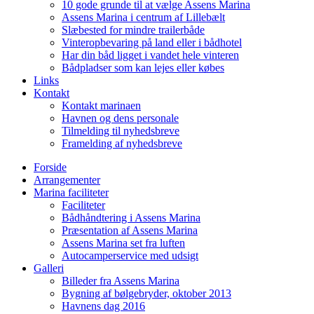
10 gode grunde til at vælge Assens Marina
Assens Marina i centrum af Lillebælt
Slæbested for mindre trailerbåde
Vinteropbevaring på land eller i bådhotel
Har din båd ligget i vandet hele vinteren
Bådpladser som kan lejes eller købes
Links
Kontakt
Kontakt marinaen
Havnen og dens personale
Tilmelding til nyhedsbreve
Framelding af nyhedsbreve
Forside
Arrangementer
Marina faciliteter
Faciliteter
Bådhåndtering i Assens Marina
Præsentation af Assens Marina
Assens Marina set fra luften
Autocamperservice med udsigt
Galleri
Billeder fra Assens Marina
Bygning af bølgebryder, oktober 2013
Havnens dag 2016