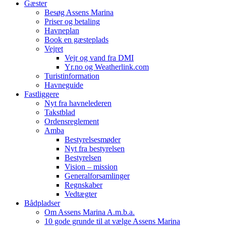
Gæster
Besøg Assens Marina
Priser og betaling
Havneplan
Book en gæsteplads
Vejret
Vejr og vand fra DMI
Yr.no og Weatherlink.com
Turistinformation
Havneguide
Fastliggere
Nyt fra havnelederen
Takstblad
Ordensreglement
Amba
Bestyrelsesmøder
Nyt fra bestyrelsen
Bestyrelsen
Vision – mission
Generalforsamlinger
Regnskaber
Vedtægter
Bådpladser
Om Assens Marina A.m.b.a.
10 gode grunde til at vælge Assens Marina