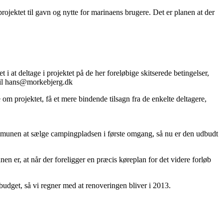
ojektet til gavn og nytte for marinaens brugere. Det er planen at der
 at deltage i projektet på de her foreløbige skitserede betingelser,
mail hans@morkebjerg.dk
om projektet, få et mere bindende tilsagn fra de enkelte deltagere,
ommunen at sælge campingpladsen i første omgang, så nu er den udbudt
 er, at når der foreligger en præcis køreplan for det videre forløb
dget, så vi regner med at renoveringen bliver i 2013.