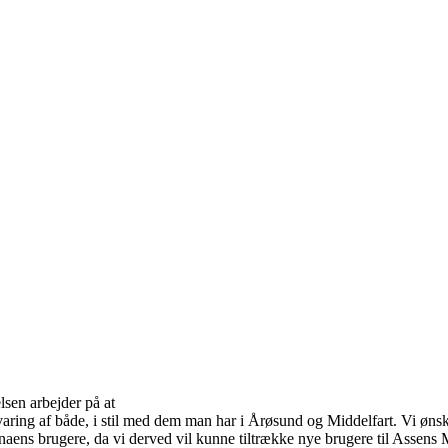
lsen arbejder på at
varing af både, i stil med dem man har i Årøsund og Middelfart. Vi ønsk
arinaens brugere, da vi derved vil kunne tiltrække nye brugere til Assens 