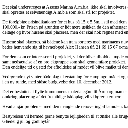
Det skal understreges at Assens Marina A.m.b.a. ikke skal involveres 
skal oprettes et selvstændigt A.m.b.a som skal stå for projektet.
De foreløbige prisindikationer for et hus på 15 x 5,5m, i stil med dem
190.000,- kr. Prisen på grunden er lidt mere usikker, da den afhænger
deltage og hvor husene skal placeres, men der skal nok regnes med en p
Husene skal placeres, så bådene kan transporteres med marinaens nuvære
bedes henvende sig til havnefoged Alex Hansen tlf. 21 69 15 67 e-m
For dem som er interesseret i projektet, vil der blive afholdt et møde
samt nedsættelse af en projektgruppe som skal gennemføre projektet.
Den endelige tid og sted for afholdelse af mødet vil blive mailet til de
Vedrørende nyt vinter bådoplag til erstatning for campingområdet og
i en ny runde, med sidste budgivelse den 10. december 2012.
Det er besluttet at flytte kommunens materialegård til Årup og man er
omkring placering af det fremtidige bådoplag vil vi hører nærmere.
Hvad angår problemet med den manglende renovering af læmolen, kan d
Bestyrelsen vil hermed gerne benytte lejligheden til at ønske alle bru
Glædelig jul og godt nytår