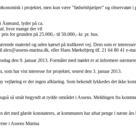
økonomisk i projektet, men kun være ”fødselshjælper” og observatør i pr
 i Årøsund, lyder på ca.
 af, hvor mange der vil
ris for grunden på 25.000,- til 50.000,- kr. pr. hus.
nde materiel og uden kørsel på trafikeret vej. Dem som er interesseret i
ail alex@assens-marina.dk, eller Hans Mørkebjerg tlf. 21 64 80 41 e-
 onsdag den 9. januar 2013. Formålet med mødet er at informere nærmere 
m, som har vist interesse for projektet, senest den 3. januar 2013.
 ny vejføring er der ingen afklaring. Som bekendt lykkedes det ikke k
 også så småt begyndt at rydde området i Assens. Meldingen fra kommunen
et med glæde konstateres, at kommunen har afsat penge i næste års bu
gerne i Assens Marina