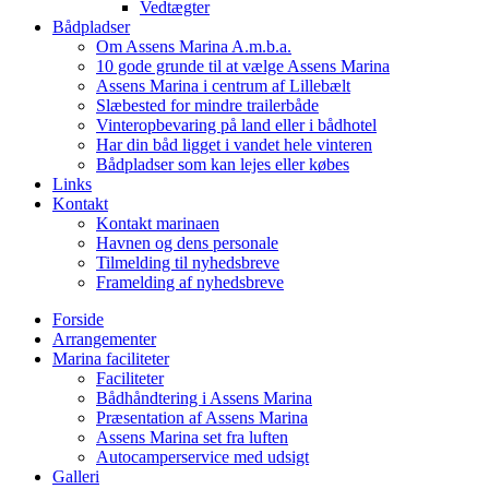
Vedtægter
Bådpladser
Om Assens Marina A.m.b.a.
10 gode grunde til at vælge Assens Marina
Assens Marina i centrum af Lillebælt
Slæbested for mindre trailerbåde
Vinteropbevaring på land eller i bådhotel
Har din båd ligget i vandet hele vinteren
Bådpladser som kan lejes eller købes
Links
Kontakt
Kontakt marinaen
Havnen og dens personale
Tilmelding til nyhedsbreve
Framelding af nyhedsbreve
Forside
Arrangementer
Marina faciliteter
Faciliteter
Bådhåndtering i Assens Marina
Præsentation af Assens Marina
Assens Marina set fra luften
Autocamperservice med udsigt
Galleri