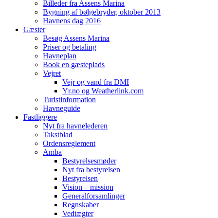
Billeder fra Assens Marina
Bygning af bølgebryder, oktober 2013
Havnens dag 2016
Gæster
Besøg Assens Marina
Priser og betaling
Havneplan
Book en gæsteplads
Vejret
Vejr og vand fra DMI
Yr.no og Weatherlink.com
Turistinformation
Havneguide
Fastliggere
Nyt fra havnelederen
Takstblad
Ordensreglement
Amba
Bestyrelsesmøder
Nyt fra bestyrelsen
Bestyrelsen
Vision – mission
Generalforsamlinger
Regnskaber
Vedtægter