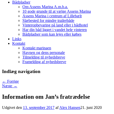
Bådpladser
Om Assens Marina A.m.b.a.
10 gode grunde til at vælge Assens Marina
Assens Marina i centrum af Lillebælt
Slæbested for mindre trailerbåde
Vinteropbevaring på land eller i bådhotel
Har din båd ligget i vandet hele vinteren
Bådpladser som kan lejes eller købes
Links
Kontakt
Kontakt marinaen
Havnen og dens personale
Tilmelding til nyhedsbreve
Framelding af nyhedsbreve
Indlæg navigation
←
Forrige
Næste
→
Information om Jan’s fratrædelse
Udgivet den
13. september 2017
af
Alex Hansen
21. juni 2020