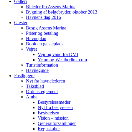
Galleri
Billeder fra Assens Marina
Bygning af bølgebryder, oktober 2013
Havnens dag 2016
Gæster
Besøg Assens Marina
Priser og betaling
Havneplan
Book en gæsteplads
Vejret
Vejr og vand fra DMI
Yr.no og Weatherlink.com
Turistinformation
Havneguide
Fastliggere
Nyt fra havnelederen
Takstblad
Ordensreglement
Amba
Bestyrelsesmøder
Nyt fra bestyrelsen
Bestyrelsen
Vision – mission
Generalforsamlinger
Regnskaber