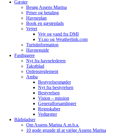
Gæster
Besøg Assens Marina
Priser og betaling
Havneplan
Book en gæsteplads
Vejret
Vejr og vand fra DMI
Yr.no og Weatherlink.com
Turistinformation
Havneguide
Fastliggere
Nyt fra havnelederen
Takstblad
Ordensreglement
Amba
Bestyrelsesmøder
Nyt fra bestyrelsen
Bestyrelsen
Vision – mission
Generalforsamlinger
Regnskaber
Vedtægter
Bådpladser
Om Assens Marina A.m.b.a.
10 gode grunde til at vælge Assens Marina