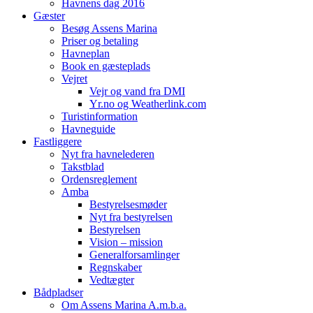
Havnens dag 2016
Gæster
Besøg Assens Marina
Priser og betaling
Havneplan
Book en gæsteplads
Vejret
Vejr og vand fra DMI
Yr.no og Weatherlink.com
Turistinformation
Havneguide
Fastliggere
Nyt fra havnelederen
Takstblad
Ordensreglement
Amba
Bestyrelsesmøder
Nyt fra bestyrelsen
Bestyrelsen
Vision – mission
Generalforsamlinger
Regnskaber
Vedtægter
Bådpladser
Om Assens Marina A.m.b.a.