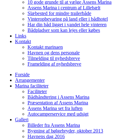
10 gode grunde til at vælge Assens Marina
Assens Marina i centrum af Lillebælt
Slæbested for mindre trailerbåde
Vinteropbevaring på land eller i bådhotel
Har din båd ligget i vandet hele vinteren
Bådpladser som kan lejes eller købes
Links
Kontakt
Kontakt marinaen
Havnen og dens personale
Tilmelding til nyhedsbreve
Framelding af nyhedsbreve
Forside
Arrangementer
Marina faciliteter
Faciliteter
Bådhåndtering i Assens Marina
Præsentation af Assens Marina
Assens Marina set fra luften
Autocamperservice med udsigt
Galleri
Billeder fra Assens Marina
Bygning af bølgebryder, oktober 2013
Havnens dag 2016