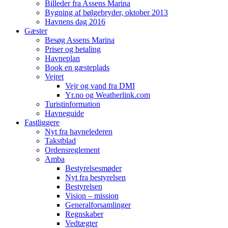
Billeder fra Assens Marina
Bygning af bølgebryder, oktober 2013
Havnens dag 2016
Gæster
Besøg Assens Marina
Priser og betaling
Havneplan
Book en gæsteplads
Vejret
Vejr og vand fra DMI
Yr.no og Weatherlink.com
Turistinformation
Havneguide
Fastliggere
Nyt fra havnelederen
Takstblad
Ordensreglement
Amba
Bestyrelsesmøder
Nyt fra bestyrelsen
Bestyrelsen
Vision – mission
Generalforsamlinger
Regnskaber
Vedtægter