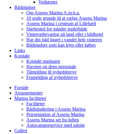
Vedtægter
Bådpladser
Om Assens Marina A.m.b.a.
10 gode grunde til at vælge Assens Marina
Assens Marina i centrum af Lillebælt
Slæbested for mindre trailerbåde
Vinteropbevaring på land eller i bådhotel
Har din båd ligget i vandet hele vinteren
Bådpladser som kan lejes eller købes
Links
Kontakt
Kontakt marinaen
Havnen og dens personale
Tilmelding til nyhedsbreve
Framelding af nyhedsbreve
Forside
Arrangementer
Marina faciliteter
Faciliteter
Bådhåndtering i Assens Marina
Præsentation af Assens Marina
Assens Marina set fra luften
Autocamperservice med udsigt
Galleri