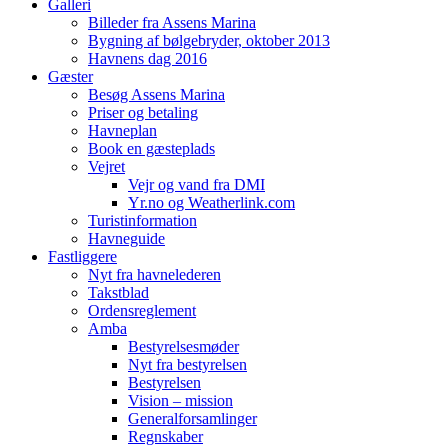
Galleri
Billeder fra Assens Marina
Bygning af bølgebryder, oktober 2013
Havnens dag 2016
Gæster
Besøg Assens Marina
Priser og betaling
Havneplan
Book en gæsteplads
Vejret
Vejr og vand fra DMI
Yr.no og Weatherlink.com
Turistinformation
Havneguide
Fastliggere
Nyt fra havnelederen
Takstblad
Ordensreglement
Amba
Bestyrelsesmøder
Nyt fra bestyrelsen
Bestyrelsen
Vision – mission
Generalforsamlinger
Regnskaber