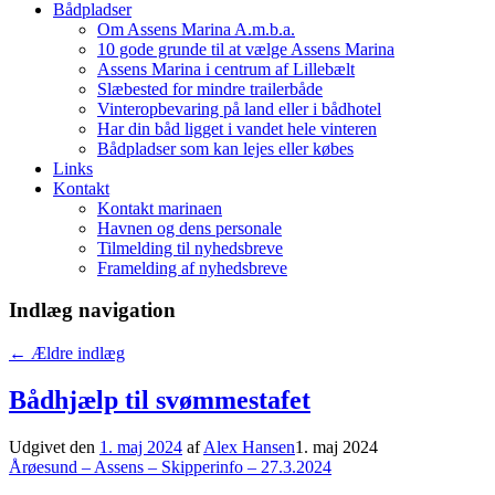
Bådpladser
Om Assens Marina A.m.b.a.
10 gode grunde til at vælge Assens Marina
Assens Marina i centrum af Lillebælt
Slæbested for mindre trailerbåde
Vinteropbevaring på land eller i bådhotel
Har din båd ligget i vandet hele vinteren
Bådpladser som kan lejes eller købes
Links
Kontakt
Kontakt marinaen
Havnen og dens personale
Tilmelding til nyhedsbreve
Framelding af nyhedsbreve
Indlæg navigation
←
Ældre indlæg
Bådhjælp til svømmestafet
Udgivet den
1. maj 2024
af
Alex Hansen
1. maj 2024
Årøesund – Assens – Skipperinfo – 27.3.2024