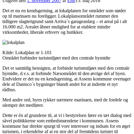
Udgivet den
1. november 2007
af
Else
15. maj 2016
Det er nu en kendsgerning, at lokalplanen for områder som støder
op til marinaen nu foreligger. Lokalplansområdet rummer den
tidligere slagterigrund samt Arriva´s garageanlæg – et areal på i alt
16.000 m2. Arealet åbner mulighed for at etablere mindre
virksomheder, liberale erhverv og butikker.
Kilde: Lokalplan nr 1-101
Området forbinder turistmiljøet med den centrale bymidte
Det er samtidig hensigten, at forbinde turistmiljøet med den centrale
bymidte, d.v.s. at forbinde Næsområdet til den øvrige del af byen.
Endvidere er det nu en kendsgerning, at Assens kommune overtager
dele af Danisco´s bygninger blandt andet for at indrette et nyt
rådhus.
Med andre ord, byen rykker nærmere marinaen, med de fordele og
ulemper det medfører.
Dette er én af grundene til, at vi i bestyrelsen fører en tæt dialog med
såvel politikkerne som embedsmændene i kommunen. Assens
kommune har direkte spurgt til vore interesser og indsats for en øget
turismen, i erkendelse af at en stor del af fremtidens turister til