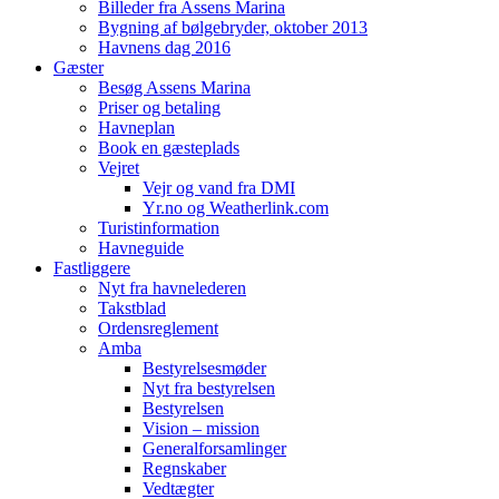
Billeder fra Assens Marina
Bygning af bølgebryder, oktober 2013
Havnens dag 2016
Gæster
Besøg Assens Marina
Priser og betaling
Havneplan
Book en gæsteplads
Vejret
Vejr og vand fra DMI
Yr.no og Weatherlink.com
Turistinformation
Havneguide
Fastliggere
Nyt fra havnelederen
Takstblad
Ordensreglement
Amba
Bestyrelsesmøder
Nyt fra bestyrelsen
Bestyrelsen
Vision – mission
Generalforsamlinger
Regnskaber
Vedtægter