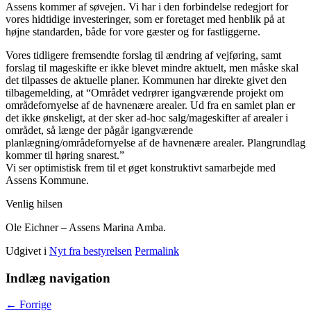
Assens kommer af søvejen. Vi har i den forbindelse redegjort for
vores hidtidige investeringer, som er foretaget med henblik på at
højne standarden, både for vore gæster og for fastliggerne.
Vores tidligere fremsendte forslag til ændring af vejføring, samt
forslag til mageskifte er ikke blevet mindre aktuelt, men måske skal
det tilpasses de aktuelle planer. Kommunen har direkte givet den
tilbagemelding, at “Området vedrører igangværende projekt om
områdefornyelse af de havnenære arealer. Ud fra en samlet plan er
det ikke ønskeligt, at der sker ad-hoc salg/mageskifter af arealer i
området, så længe der pågår igangværende
planlægning/områdefornyelse af de havnenære arealer. Plangrundlag
kommer til høring snarest.”
Vi ser optimistisk frem til et øget konstruktivt samarbejde med
Assens Kommune.
Venlig hilsen
Ole Eichner – Assens Marina Amba.
Udgivet i
Nyt fra bestyrelsen
Permalink
Indlæg navigation
←
Forrige