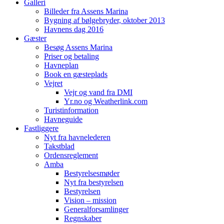
Galleri
Billeder fra Assens Marina
Bygning af bølgebryder, oktober 2013
Havnens dag 2016
Gæster
Besøg Assens Marina
Priser og betaling
Havneplan
Book en gæsteplads
Vejret
Vejr og vand fra DMI
Yr.no og Weatherlink.com
Turistinformation
Havneguide
Fastliggere
Nyt fra havnelederen
Takstblad
Ordensreglement
Amba
Bestyrelsesmøder
Nyt fra bestyrelsen
Bestyrelsen
Vision – mission
Generalforsamlinger
Regnskaber