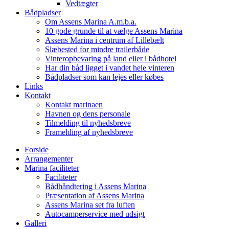
Vedtægter
Bådpladser
Om Assens Marina A.m.b.a.
10 gode grunde til at vælge Assens Marina
Assens Marina i centrum af Lillebælt
Slæbested for mindre trailerbåde
Vinteropbevaring på land eller i bådhotel
Har din båd ligget i vandet hele vinteren
Bådpladser som kan lejes eller købes
Links
Kontakt
Kontakt marinaen
Havnen og dens personale
Tilmelding til nyhedsbreve
Framelding af nyhedsbreve
Forside
Arrangementer
Marina faciliteter
Faciliteter
Bådhåndtering i Assens Marina
Præsentation af Assens Marina
Assens Marina set fra luften
Autocamperservice med udsigt
Galleri