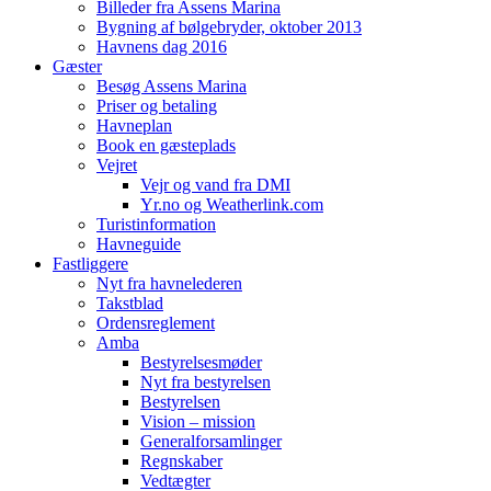
Billeder fra Assens Marina
Bygning af bølgebryder, oktober 2013
Havnens dag 2016
Gæster
Besøg Assens Marina
Priser og betaling
Havneplan
Book en gæsteplads
Vejret
Vejr og vand fra DMI
Yr.no og Weatherlink.com
Turistinformation
Havneguide
Fastliggere
Nyt fra havnelederen
Takstblad
Ordensreglement
Amba
Bestyrelsesmøder
Nyt fra bestyrelsen
Bestyrelsen
Vision – mission
Generalforsamlinger
Regnskaber
Vedtægter