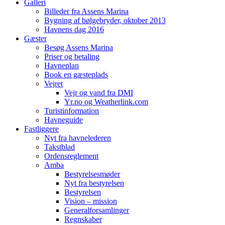
Galleri
Billeder fra Assens Marina
Bygning af bølgebryder, oktober 2013
Havnens dag 2016
Gæster
Besøg Assens Marina
Priser og betaling
Havneplan
Book en gæsteplads
Vejret
Vejr og vand fra DMI
Yr.no og Weatherlink.com
Turistinformation
Havneguide
Fastliggere
Nyt fra havnelederen
Takstblad
Ordensreglement
Amba
Bestyrelsesmøder
Nyt fra bestyrelsen
Bestyrelsen
Vision – mission
Generalforsamlinger
Regnskaber