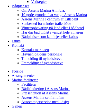
Vedtægter
Bådpladser
Om Assens Marina A.m.b.a.
10 gode grunde til at vælge Assens Marina
Assens Marina i centrum af Lillebælt
Slæbested for mindre trailerbåde
Vinteropbevaring på land eller i bådhotel
Har din båd ligget i vandet hele vinteren
Bådpladser som kan lejes eller købes
Links
Kontakt
Kontakt marinaen
Havnen og dens personale
Tilmelding til nyhedsbreve
Framelding af nyhedsbreve
Forside
Arrangementer
Marina faciliteter
Faciliteter
Bådhåndtering i Assens Marina
Præsentation af Assens Marina
Assens Marina set fra luften
Autocamperservice med udsigt
Galleri