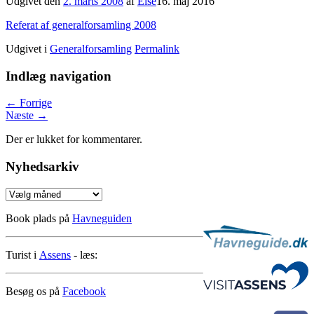
Udgivet den
2. marts 2008
af
Else
16. maj 2016
Referat af generalforsamling 2008
Udgivet i
Generalforsamling
Permalink
Indlæg navigation
←
Forrige
Næste
→
Der er lukket for kommentarer.
Nyhedsarkiv
Nyhedsarkiv
Book plads på
Havneguiden
Turist i
Assens
- læs:
Besøg os på
Facebook