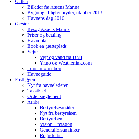
Galleri
Billeder fra Assens Marina
Bygning af bølgebryder, oktober 2013
Havnens dag 2016
Gæster
Besøg Assens Marina
Priser og betaling
Havneplan
Book en gæsteplads
Vejret
Vejr og vand fra DMI
Yr.no og Weatherlink.com
Turistinformation
Havneguide
Fastliggere
Nyt fra havnelederen
Takstblad
Ordensreglement
Amba
Bestyrelsesmøder
Nyt fra bestyrelsen
Bestyrelsen
Vision – mission
Generalforsamlinger
Regnskaber