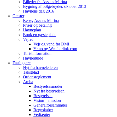
Billeder fra Assens Marina
Bygning af bølgebryder, oktober 2013
Havnens dag 2016
Gæster
Besøg Assens Marina
Priser og betaling
Havneplan
Book en gæsteplads
Vejret
Vejr og vand fra DMI
Yr.no og Weatherlink.com
Turistinformation
Havneguide
Fastliggere
Nyt fra havnelederen
Takstblad
Ordensreglement
Amba
Bestyrelsesmøder
Nyt fra bestyrelsen
Bestyrelsen
Vision – mission
Generalforsamlinger
Regnskaber
Vedtægter