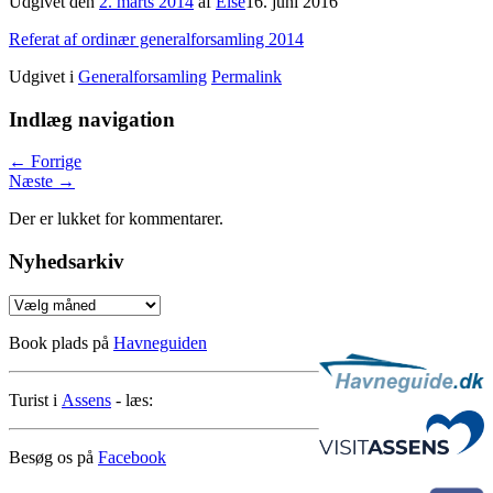
Udgivet den
2. marts 2014
af
Else
16. juni 2016
Referat af ordinær generalforsamling 2014
Udgivet i
Generalforsamling
Permalink
Indlæg navigation
←
Forrige
Næste
→
Der er lukket for kommentarer.
Nyhedsarkiv
Nyhedsarkiv
Book plads på
Havneguiden
Turist i
Assens
- læs:
Besøg os på
Facebook