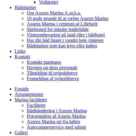
Vedtægter
Bådpladser
Om Assens Marina A.m.b.a.
10 gode grunde til at vælge Assens Marina
Assens Marina i centrum af Lillebælt
Slæbested for mindre trailerbåde
Vinteropbevaring på land eller i bådhotel
Har din båd ligget i vandet hele vinteren
Bådpladser som kan lejes eller købes
Links
Kontakt
Kontakt marinaen
Havnen og dens personale
Tilmelding til nyhedsbreve
Framelding af nyhedsbreve
Forside
Arrangementer
Marina faciliteter
Faciliteter
Bådhåndtering i Assens Marina
Præsentation af Assens Marina
Assens Marina set fra luften
Autocamperservice med udsigt
Galleri