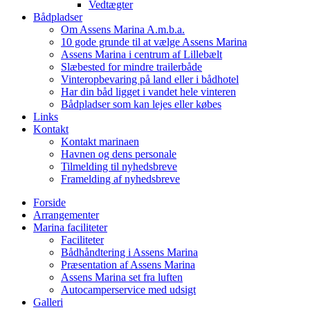
Vedtægter
Bådpladser
Om Assens Marina A.m.b.a.
10 gode grunde til at vælge Assens Marina
Assens Marina i centrum af Lillebælt
Slæbested for mindre trailerbåde
Vinteropbevaring på land eller i bådhotel
Har din båd ligget i vandet hele vinteren
Bådpladser som kan lejes eller købes
Links
Kontakt
Kontakt marinaen
Havnen og dens personale
Tilmelding til nyhedsbreve
Framelding af nyhedsbreve
Forside
Arrangementer
Marina faciliteter
Faciliteter
Bådhåndtering i Assens Marina
Præsentation af Assens Marina
Assens Marina set fra luften
Autocamperservice med udsigt
Galleri