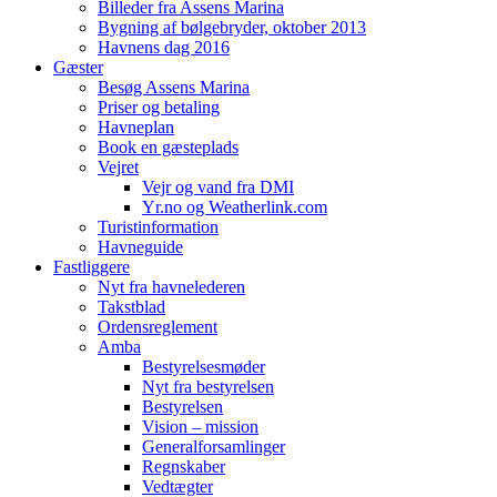
Billeder fra Assens Marina
Bygning af bølgebryder, oktober 2013
Havnens dag 2016
Gæster
Besøg Assens Marina
Priser og betaling
Havneplan
Book en gæsteplads
Vejret
Vejr og vand fra DMI
Yr.no og Weatherlink.com
Turistinformation
Havneguide
Fastliggere
Nyt fra havnelederen
Takstblad
Ordensreglement
Amba
Bestyrelsesmøder
Nyt fra bestyrelsen
Bestyrelsen
Vision – mission
Generalforsamlinger
Regnskaber
Vedtægter