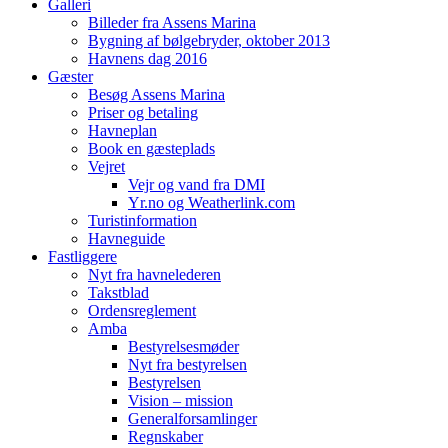
Galleri
Billeder fra Assens Marina
Bygning af bølgebryder, oktober 2013
Havnens dag 2016
Gæster
Besøg Assens Marina
Priser og betaling
Havneplan
Book en gæsteplads
Vejret
Vejr og vand fra DMI
Yr.no og Weatherlink.com
Turistinformation
Havneguide
Fastliggere
Nyt fra havnelederen
Takstblad
Ordensreglement
Amba
Bestyrelsesmøder
Nyt fra bestyrelsen
Bestyrelsen
Vision – mission
Generalforsamlinger
Regnskaber