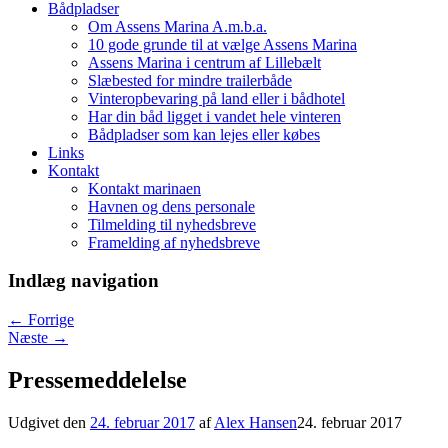
Bådpladser
Om Assens Marina A.m.b.a.
10 gode grunde til at vælge Assens Marina
Assens Marina i centrum af Lillebælt
Slæbested for mindre trailerbåde
Vinteropbevaring på land eller i bådhotel
Har din båd ligget i vandet hele vinteren
Bådpladser som kan lejes eller købes
Links
Kontakt
Kontakt marinaen
Havnen og dens personale
Tilmelding til nyhedsbreve
Framelding af nyhedsbreve
Indlæg navigation
←
Forrige
Næste
→
Pressemeddelelse
Udgivet den
24. februar 2017
af
Alex Hansen
24. februar 2017