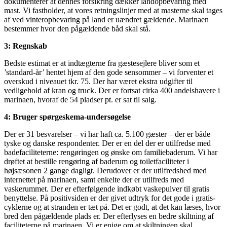
dokumenterer at dennes forsikring dækker landopbevaring med
mast. Vi fastholder, at vores retningslinjer med at masterne skal tages
af ved vinteropbevaring på land er uændret gældende. Marinaen
bestemmer hvor den pågældende båd skal stå.
3: Regnskab
Bedste estimat er at indtægterne fra gæstesejlere bliver som et
’standard-år’ hentet hjem af den gode sensommer – vi forventer et
overskud i niveauet tkr. 75. Der har været ekstra udgifter til
vedligehold af kran og truck. Der er fortsat cirka 400 andelshavere i
marinaen, hvoraf de 54 pladser pt. er sat til salg.
4: Bruger spørgeskema-undersøgelse
Der er 31 besvarelser – vi har haft ca. 5.100 gæster – der er både
tyske og danske respondenter. Der er en del der er utilfredse med
badefaciliteterne: rengøringen og ønske om familiebaderum. Vi har
drøftet at bestille rengøring af baderum og toiletfaciliteter i
højsæsonen 2 gange dagligt. Derudover er der utilfredshed med
internettet på marinaen, samt enkelte der er utilfreds med
vaskerummet. Der er efterfølgende indkøbt vaskepulver til gratis
benyttelse. På positivsiden er der givet udtryk for det gode i gratis-
cyklerne og at stranden er tæt på. Det er godt, at det kan læses, hvor
bred den pågældende plads er. Der efterlyses en bedre skiltning af
faciliteterne på marinaen. Vi er enige om at skiltningen skal