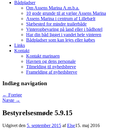
Bådpladser
Om Assens Marina A.m.b.a.
10 gode grunde til at vælge Assens Marina
Assens Marina i centrum af Lillebælt
Slæbested for mindre trailerbåde
Vinteropbevaring på land eller i bådhotel
Har din båd ligget i vandet hele vinteren
Bådpladser som kan lejes eller købes
Links
Kontakt
Kontakt marinaen
Havnen og dens personale
Tilmelding til nyhedsbreve
Framelding af nyhedsbreve
Indlæg navigation
←
Forrige
Næste
→
Bestyrelsesmøde 5.9.15
Udgivet den
5. september 2015
af
Else
15. maj 2016