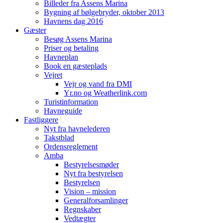
Billeder fra Assens Marina
Bygning af bølgebryder, oktober 2013
Havnens dag 2016
Gæster
Besøg Assens Marina
Priser og betaling
Havneplan
Book en gæsteplads
Vejret
Vejr og vand fra DMI
Yr.no og Weatherlink.com
Turistinformation
Havneguide
Fastliggere
Nyt fra havnelederen
Takstblad
Ordensreglement
Amba
Bestyrelsesmøder
Nyt fra bestyrelsen
Bestyrelsen
Vision – mission
Generalforsamlinger
Regnskaber
Vedtægter