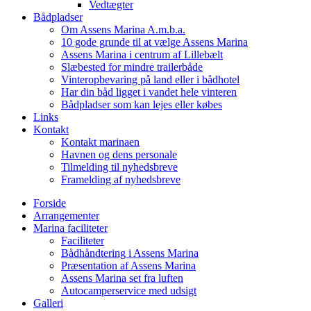
Vedtægter
Bådpladser
Om Assens Marina A.m.b.a.
10 gode grunde til at vælge Assens Marina
Assens Marina i centrum af Lillebælt
Slæbested for mindre trailerbåde
Vinteropbevaring på land eller i bådhotel
Har din båd ligget i vandet hele vinteren
Bådpladser som kan lejes eller købes
Links
Kontakt
Kontakt marinaen
Havnen og dens personale
Tilmelding til nyhedsbreve
Framelding af nyhedsbreve
Forside
Arrangementer
Marina faciliteter
Faciliteter
Bådhåndtering i Assens Marina
Præsentation af Assens Marina
Assens Marina set fra luften
Autocamperservice med udsigt
Galleri