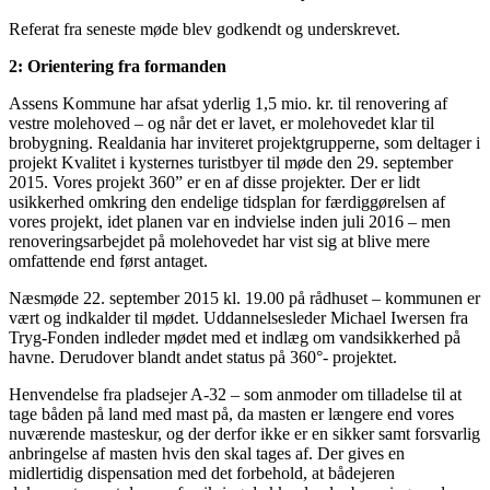
Referat fra seneste møde blev godkendt og underskrevet.
2: Orientering fra formanden
Assens Kommune har afsat yderlig 1,5 mio. kr. til renovering af
vestre molehoved – og når det er lavet, er molehovedet klar til
brobygning. Realdania har inviteret projektgrupperne, som deltager i
projekt Kvalitet i kysternes turistbyer til møde den 29. september
2015. Vores projekt 360” er en af disse projekter. Der er lidt
usikkerhed omkring den endelige tidsplan for færdiggørelsen af
vores projekt, idet planen var en indvielse inden juli 2016 – men
renoveringsarbejdet på molehovedet har vist sig at blive mere
omfattende end først antaget.
Næsmøde 22. september 2015 kl. 19.00 på rådhuset – kommunen er
vært og indkalder til mødet. Uddannelsesleder Michael Iwersen fra
Tryg-Fonden indleder mødet med et indlæg om vandsikkerhed på
havne. Derudover blandt andet status på 360°- projektet.
Henvendelse fra pladsejer A-32 – som anmoder om tilladelse til at
tage båden på land med mast på, da masten er længere end vores
nuværende masteskur, og der derfor ikke er en sikker samt forsvarlig
anbringelse af masten hvis den skal tages af. Der gives en
midlertidig dispensation med det forbehold, at bådejeren