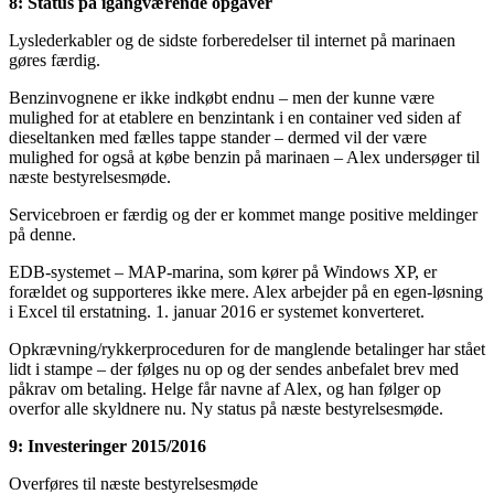
8: Status på igangværende opgaver
Lyslederkabler og de sidste forberedelser til internet på marinaen
gøres færdig.
Benzinvognene er ikke indkøbt endnu – men der kunne være
mulighed for at etablere en benzintank i en container ved siden af
dieseltanken med fælles tappe stander – dermed vil der være
mulighed for også at købe benzin på marinaen – Alex undersøger til
næste bestyrelsesmøde.
Servicebroen er færdig og der er kommet mange positive meldinger
på denne.
EDB-systemet – MAP-marina, som kører på Windows XP, er
forældet og supporteres ikke mere. Alex arbejder på en egen-løsning
i Excel til erstatning. 1. januar 2016 er systemet konverteret.
Opkrævning/rykkerproceduren for de manglende betalinger har stået
lidt i stampe – der følges nu op og der sendes anbefalet brev med
påkrav om betaling. Helge får navne af Alex, og han følger op
overfor alle skyldnere nu. Ny status på næste bestyrelsesmøde.
9: Investeringer 2015/2016
Overføres til næste bestyrelsesmøde