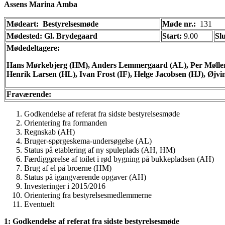
Assens Marina Amba
Mødeart:
Bestyrelsesmøde
Møde nr.:
131
Mødested: Gl. Brydegaard
Start:
9.00
Sl
Mødedeltagere:
Hans Mørkebjerg (HM), Anders Lemmergaard (AL), Per Møller
Henrik Larsen (HL), Ivan Frost (IF), Helge Jacobsen (HJ), Øjvi
Fraværende:
Godkendelse af referat fra sidste bestyrelsesmøde
Orientering fra formanden
Regnskab (AH)
Bruger-spørgeskema-undersøgelse (AL)
Status på etablering af ny spuleplads (AH, HM)
Færdiggørelse af toilet i rød bygning på bukkepladsen (AH)
Brug af el på broerne (HM)
Status på igangværende opgaver (AH)
Investeringer i 2015/2016
Orientering fra bestyrelsesmedlemmerne
Eventuelt
1: Godkendelse af referat fra sidste bestyrelsesmøde