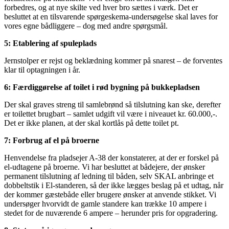
forbedres, og at nye skilte ved hver bro sættes i værk. Det er
besluttet at en tilsvarende spørgeskema-undersøgelse skal laves for
vores egne bådliggere – dog med andre spørgsmål.
5: Etablering af spuleplads
Jernstolper er rejst og beklædning kommer på snarest – de forventes
klar til optagningen i år.
6: Færdiggørelse af toilet i rød bygning på bukkepladsen
Der skal graves streng til samlebrønd så tilslutning kan ske, derefter
er toilettet brugbart – samlet udgift vil være i niveauet kr. 60.000,-.
Det er ikke planen, at der skal kortlås på dette toilet pt.
7: Forbrug af el på broerne
Henvendelse fra pladsejer A-38 der konstaterer, at der er forskel på
el-udtagene på broerne. Vi har besluttet at bådejere, der ønsker
permanent tilslutning af ledning til båden, selv SKAL anbringe et
dobbeltstik i El-standeren, så der ikke lægges beslag på et udtag, når
der kommer gæstebåde eller brugere ønsker at anvende stikket. Vi
undersøger hvorvidt de gamle standere kan trække 10 ampere i
stedet for de nuværende 6 ampere – herunder pris for opgradering.