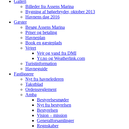
Galleri
Billeder fra Assens Marina
Bygning af bølgebryder, oktober 2013
Havnens dag 2016
Gæster
Besøg Assens Marina
Priser og betaling
Havneplan
Book en gæsteplads
Vejret
Vejr og vand fra DMI
Yr.no og Weatherlink.com
Turistinformation
Havneguide
Fastliggere
Nyt fra havnelederen
Takstblad
Ordensreglement
Amba
Bestyrelsesmøder
Nyt fra bestyrelsen
Bestyrelsen
Vision – mission
Generalforsamlinger
Regnskaber