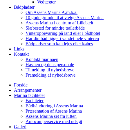
Vedtægter
Bådpladser
Om Assens Marina A.m.b.a.
10 gode grunde til at vælge Assens Marina
Assens Marina i centrum af Lillebælt
Slæbested for mindre trailerbåde
Vinteropbevaring på land eller i bådhotel
Har din båd ligget i vandet hele vinteren
Bådpladser som kan lejes eller købes
Links
Kontakt
Kontakt marinaen
Havnen og dens personale
Tilmelding til nyhedsbreve
Framelding af nyhedsbreve
Forside
Arrangementer
Marina faciliteter
Faciliteter
Bådhåndtering i Assens Marina
Præsentation af Assens Marina
Assens Marina set fra luften
Autocamperservice med udsigt
Galleri