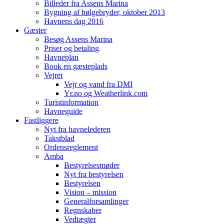
Billeder fra Assens Marina
Bygning af bølgebryder, oktober 2013
Havnens dag 2016
Gæster
Besøg Assens Marina
Priser og betaling
Havneplan
Book en gæsteplads
Vejret
Vejr og vand fra DMI
Yr.no og Weatherlink.com
Turistinformation
Havneguide
Fastliggere
Nyt fra havnelederen
Takstblad
Ordensreglement
Amba
Bestyrelsesmøder
Nyt fra bestyrelsen
Bestyrelsen
Vision – mission
Generalforsamlinger
Regnskaber
Vedtægter