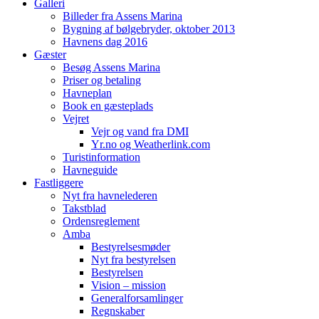
Galleri
Billeder fra Assens Marina
Bygning af bølgebryder, oktober 2013
Havnens dag 2016
Gæster
Besøg Assens Marina
Priser og betaling
Havneplan
Book en gæsteplads
Vejret
Vejr og vand fra DMI
Yr.no og Weatherlink.com
Turistinformation
Havneguide
Fastliggere
Nyt fra havnelederen
Takstblad
Ordensreglement
Amba
Bestyrelsesmøder
Nyt fra bestyrelsen
Bestyrelsen
Vision – mission
Generalforsamlinger
Regnskaber