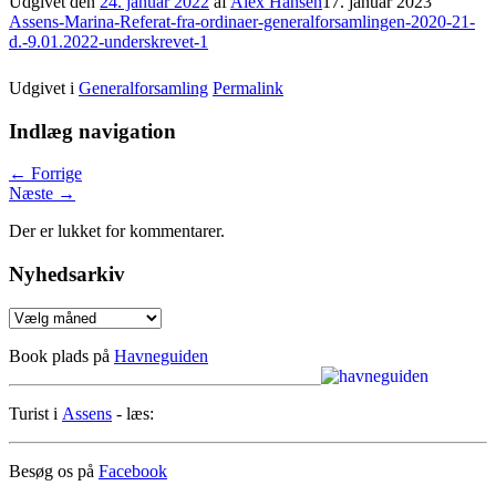
Udgivet den
24. januar 2022
af
Alex Hansen
17. januar 2023
Assens-Marina-Referat-fra-ordinaer-generalforsamlingen-2020-21-
d.-9.01.2022-underskrevet-1
Udgivet i
Generalforsamling
Permalink
Indlæg navigation
←
Forrige
Næste
→
Der er lukket for kommentarer.
Nyhedsarkiv
Nyhedsarkiv
Book plads på
Havneguiden
Turist i
Assens
- læs:
Besøg os på
Facebook