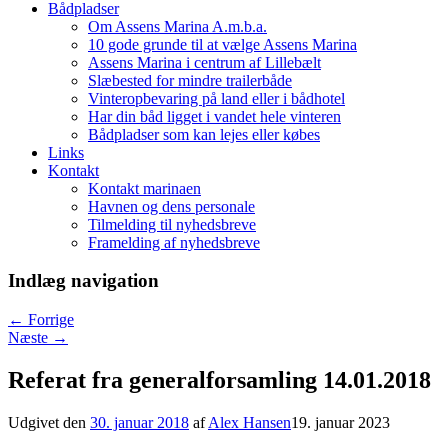
Bådpladser
Om Assens Marina A.m.b.a.
10 gode grunde til at vælge Assens Marina
Assens Marina i centrum af Lillebælt
Slæbested for mindre trailerbåde
Vinteropbevaring på land eller i bådhotel
Har din båd ligget i vandet hele vinteren
Bådpladser som kan lejes eller købes
Links
Kontakt
Kontakt marinaen
Havnen og dens personale
Tilmelding til nyhedsbreve
Framelding af nyhedsbreve
Indlæg navigation
←
Forrige
Næste
→
Referat fra generalforsamling 14.01.2018
Udgivet den
30. januar 2018
af
Alex Hansen
19. januar 2023