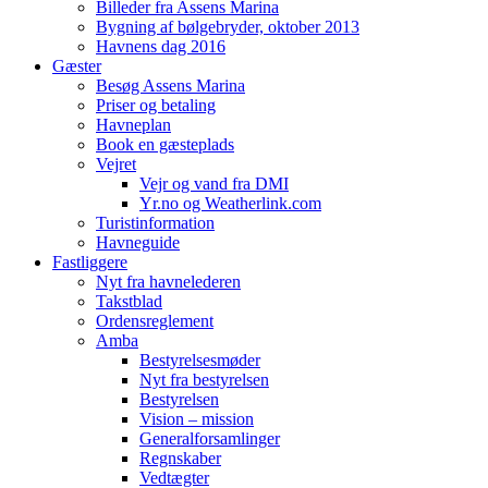
Billeder fra Assens Marina
Bygning af bølgebryder, oktober 2013
Havnens dag 2016
Gæster
Besøg Assens Marina
Priser og betaling
Havneplan
Book en gæsteplads
Vejret
Vejr og vand fra DMI
Yr.no og Weatherlink.com
Turistinformation
Havneguide
Fastliggere
Nyt fra havnelederen
Takstblad
Ordensreglement
Amba
Bestyrelsesmøder
Nyt fra bestyrelsen
Bestyrelsen
Vision – mission
Generalforsamlinger
Regnskaber
Vedtægter