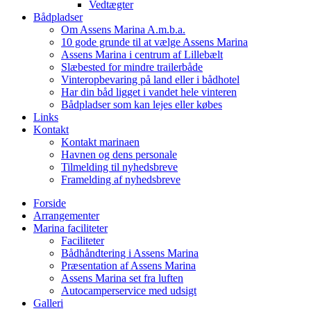
Vedtægter
Bådpladser
Om Assens Marina A.m.b.a.
10 gode grunde til at vælge Assens Marina
Assens Marina i centrum af Lillebælt
Slæbested for mindre trailerbåde
Vinteropbevaring på land eller i bådhotel
Har din båd ligget i vandet hele vinteren
Bådpladser som kan lejes eller købes
Links
Kontakt
Kontakt marinaen
Havnen og dens personale
Tilmelding til nyhedsbreve
Framelding af nyhedsbreve
Forside
Arrangementer
Marina faciliteter
Faciliteter
Bådhåndtering i Assens Marina
Præsentation af Assens Marina
Assens Marina set fra luften
Autocamperservice med udsigt
Galleri