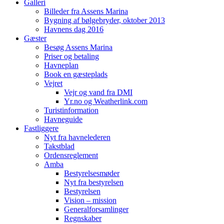
Galleri
Billeder fra Assens Marina
Bygning af bølgebryder, oktober 2013
Havnens dag 2016
Gæster
Besøg Assens Marina
Priser og betaling
Havneplan
Book en gæsteplads
Vejret
Vejr og vand fra DMI
Yr.no og Weatherlink.com
Turistinformation
Havneguide
Fastliggere
Nyt fra havnelederen
Takstblad
Ordensreglement
Amba
Bestyrelsesmøder
Nyt fra bestyrelsen
Bestyrelsen
Vision – mission
Generalforsamlinger
Regnskaber