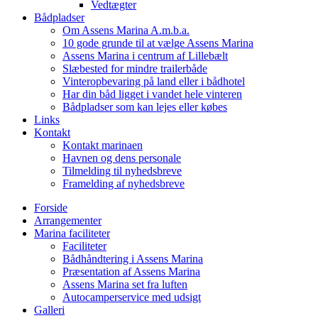
Vedtægter
Bådpladser
Om Assens Marina A.m.b.a.
10 gode grunde til at vælge Assens Marina
Assens Marina i centrum af Lillebælt
Slæbested for mindre trailerbåde
Vinteropbevaring på land eller i bådhotel
Har din båd ligget i vandet hele vinteren
Bådpladser som kan lejes eller købes
Links
Kontakt
Kontakt marinaen
Havnen og dens personale
Tilmelding til nyhedsbreve
Framelding af nyhedsbreve
Forside
Arrangementer
Marina faciliteter
Faciliteter
Bådhåndtering i Assens Marina
Præsentation af Assens Marina
Assens Marina set fra luften
Autocamperservice med udsigt
Galleri