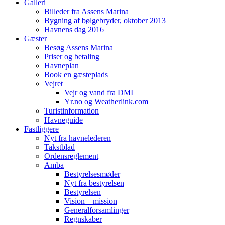
Galleri
Billeder fra Assens Marina
Bygning af bølgebryder, oktober 2013
Havnens dag 2016
Gæster
Besøg Assens Marina
Priser og betaling
Havneplan
Book en gæsteplads
Vejret
Vejr og vand fra DMI
Yr.no og Weatherlink.com
Turistinformation
Havneguide
Fastliggere
Nyt fra havnelederen
Takstblad
Ordensreglement
Amba
Bestyrelsesmøder
Nyt fra bestyrelsen
Bestyrelsen
Vision – mission
Generalforsamlinger
Regnskaber