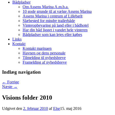
Bådpladser
Om Assens Marina A.m.b.a.
10 gode grunde til at vælge Assens Marina
Assens Marina i centrum af Lillebælt
Slæbested for mindre trailerbåde
Vinteropbevaring på land eller i bådhotel
Har din båd ligget i vandet hele vinteren
Bådpladser som kan lejes eller købes
Links
Kontakt
Kontakt marinaen
Havnen og dens personale
Tilmelding til nyhedsbreve
Framelding af nyhedsbreve
Indlæg navigation
←
Forrige
Næste
→
Visions folder 2010
Udgivet den
2. februar 2010
af
Else
15. maj 2016