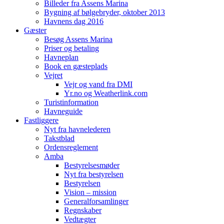
Billeder fra Assens Marina
Bygning af bølgebryder, oktober 2013
Havnens dag 2016
Gæster
Besøg Assens Marina
Priser og betaling
Havneplan
Book en gæsteplads
Vejret
Vejr og vand fra DMI
Yr.no og Weatherlink.com
Turistinformation
Havneguide
Fastliggere
Nyt fra havnelederen
Takstblad
Ordensreglement
Amba
Bestyrelsesmøder
Nyt fra bestyrelsen
Bestyrelsen
Vision – mission
Generalforsamlinger
Regnskaber
Vedtægter