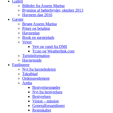
Galleri
Billeder fra Assens Marina
Bygning af bølgebryder, oktober 2013
Havnens dag 2016
Gæster
Besøg Assens Marina
Priser og betaling
Havneplan
Book en gæsteplads
Vejret
Vejr og vand fra DMI
Yr.no og Weatherlink.com
Turistinformation
Havneguide
Fastliggere
Nyt fra havnelederen
Takstblad
Ordensreglement
Amba
Bestyrelsesmøder
Nyt fra bestyrelsen
Bestyrelsen
Vision – mission
Generalforsamlinger
Regnskaber