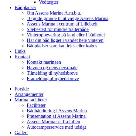
Vedtægter
Bådpladser
Om Assens Marina A.m.b.a.
10 gode grunde til at vælge Assens Marina
Assens Marina i centrum af Lillebælt
Slæbested for mindre trailerbåde
Vinteropbevaring på land eller i bådhotel
Har din båd ligget i vandet hele vinteren
Bådpladser som kan lejes eller købes
Links
Kontakt
Kontakt marinaen
Havnen og dens personale
Tilmelding til nyhedsbreve
Framelding af nyhedsbreve
Forside
Arrangementer
Marina faciliteter
Faciliteter
Bådhåndtering i Assens Marina
Præsentation af Assens Marina
Assens Marina set fra luften
Autocamperservice med udsigt
Galleri