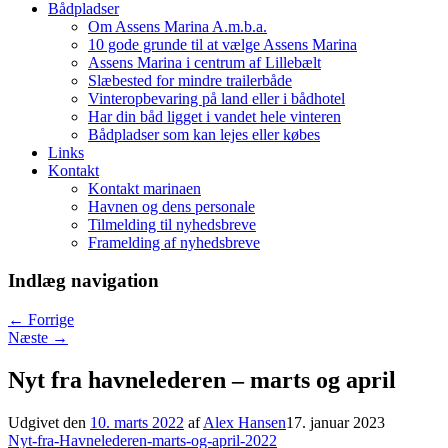
Bådpladser
Om Assens Marina A.m.b.a.
10 gode grunde til at vælge Assens Marina
Assens Marina i centrum af Lillebælt
Slæbested for mindre trailerbåde
Vinteropbevaring på land eller i bådhotel
Har din båd ligget i vandet hele vinteren
Bådpladser som kan lejes eller købes
Links
Kontakt
Kontakt marinaen
Havnen og dens personale
Tilmelding til nyhedsbreve
Framelding af nyhedsbreve
Indlæg navigation
←
Forrige
Næste
→
Nyt fra havnelederen – marts og april
Udgivet den
10. marts 2022
af
Alex Hansen
17. januar 2023
Nyt-fra-Havnelederen-marts-og-april-2022