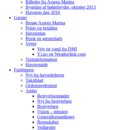
Billeder fra Assens Marina
Bygning af bølgebryder, oktober 2013
Havnens dag 2016
Gæster
Besøg Assens Marina
Priser og betaling
Havneplan
Book en gæsteplads
Vejret
Vejr og vand fra DMI
Yr.no og Weatherlink.com
Turistinformation
Havneguide
Fastliggere
Nyt fra havnelederen
Takstblad
Ordensreglement
Amba
Bestyrelsesmøder
Nyt fra bestyrelsen
Bestyrelsen
Vision – mission
Generalforsamlinger
Regnskaber
Vedtægter