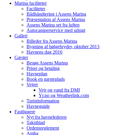
Marina faciliteter
Faciliteter
Bådhåndtering i Assens Marina
Præsentation af Assens Marina
Assens Marina set fra luften
Autocamperservice med udsigt
Galleri
Billeder fra Assens Marina
Bygning af bølgebryder, oktober 2013
Havnens dag 2016
Gæster
Besøg Assens Marina
Priser og betaling
Havneplan
Book en gæsteplads
Vejret
Vejr og vand fra DMI
Yr.no og Weatherlink.com
Turistinformation
Havneguide
Fastliggere
Nyt fra havnelederen
Takstblad
Ordensreglement
Amba