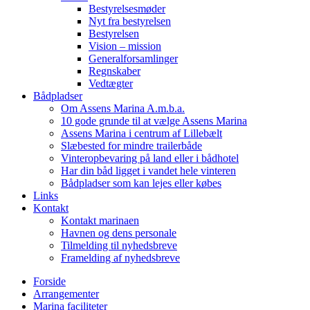
Bestyrelsesmøder
Nyt fra bestyrelsen
Bestyrelsen
Vision – mission
Generalforsamlinger
Regnskaber
Vedtægter
Bådpladser
Om Assens Marina A.m.b.a.
10 gode grunde til at vælge Assens Marina
Assens Marina i centrum af Lillebælt
Slæbested for mindre trailerbåde
Vinteropbevaring på land eller i bådhotel
Har din båd ligget i vandet hele vinteren
Bådpladser som kan lejes eller købes
Links
Kontakt
Kontakt marinaen
Havnen og dens personale
Tilmelding til nyhedsbreve
Framelding af nyhedsbreve
Forside
Arrangementer
Marina faciliteter