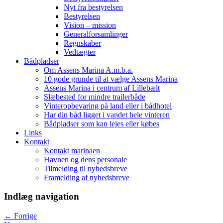
Nyt fra bestyrelsen
Bestyrelsen
Vision – mission
Generalforsamlinger
Regnskaber
Vedtægter
Bådpladser
Om Assens Marina A.m.b.a.
10 gode grunde til at vælge Assens Marina
Assens Marina i centrum af Lillebælt
Slæbested for mindre trailerbåde
Vinteropbevaring på land eller i bådhotel
Har din båd ligget i vandet hele vinteren
Bådpladser som kan lejes eller købes
Links
Kontakt
Kontakt marinaen
Havnen og dens personale
Tilmelding til nyhedsbreve
Framelding af nyhedsbreve
Indlæg navigation
←
Forrige