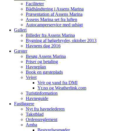
Faciliteter
Bådhåndtering i Assens Marina
Præsentation af Assens Marina
Assens Marina set fra luften
Autocamperservice med udsigt
Galleri
Billeder fra Assens Marina
Bygning af bølgebryder, oktober 2013
Havnens dag 2016
Gæster
Besøg Assens Marina
Priser og betaling
Havneplan
Book en gæsteplads
Vejret
Vejr og vand fra DMI
Yr.no og Weatherlink.com
Turistinformation
Havneguide
Fastliggere
Nyt fra havnelederen
Takstblad
Ordensreglement
Amba
Bestyrelsesmøder