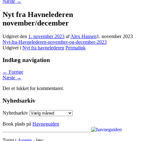
Næste
→
Nyt fra Havnelederen
november/december
Udgivet den
1. november 2023
af
Alex Hansen
1. november 2023
Nyt-fra-Havnelederen-november-og-december-2023
Udgivet i
Nyt fra havnelederen
Permalink
Indlæg navigation
←
Forrige
Næste
→
Der er lukket for kommentarer.
Nyhedsarkiv
Nyhedsarkiv
Book plads på
Havneguiden
Turist i
Assens
- læs: