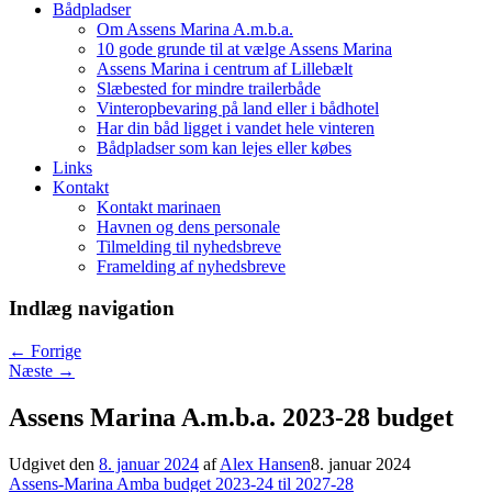
Bådpladser
Om Assens Marina A.m.b.a.
10 gode grunde til at vælge Assens Marina
Assens Marina i centrum af Lillebælt
Slæbested for mindre trailerbåde
Vinteropbevaring på land eller i bådhotel
Har din båd ligget i vandet hele vinteren
Bådpladser som kan lejes eller købes
Links
Kontakt
Kontakt marinaen
Havnen og dens personale
Tilmelding til nyhedsbreve
Framelding af nyhedsbreve
Indlæg navigation
←
Forrige
Næste
→
Assens Marina A.m.b.a. 2023-28 budget
Udgivet den
8. januar 2024
af
Alex Hansen
8. januar 2024
Assens-Marina Amba budget 2023-24 til 2027-28