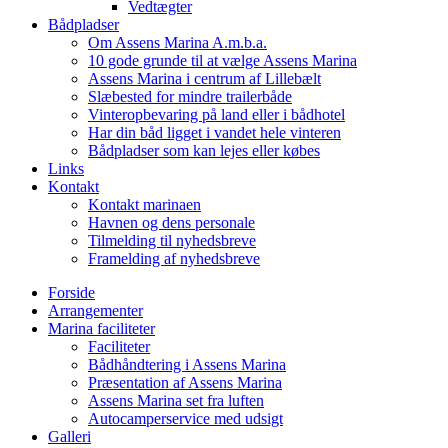
Vedtægter
Bådpladser
Om Assens Marina A.m.b.a.
10 gode grunde til at vælge Assens Marina
Assens Marina i centrum af Lillebælt
Slæbested for mindre trailerbåde
Vinteropbevaring på land eller i bådhotel
Har din båd ligget i vandet hele vinteren
Bådpladser som kan lejes eller købes
Links
Kontakt
Kontakt marinaen
Havnen og dens personale
Tilmelding til nyhedsbreve
Framelding af nyhedsbreve
Forside
Arrangementer
Marina faciliteter
Faciliteter
Bådhåndtering i Assens Marina
Præsentation af Assens Marina
Assens Marina set fra luften
Autocamperservice med udsigt
Galleri