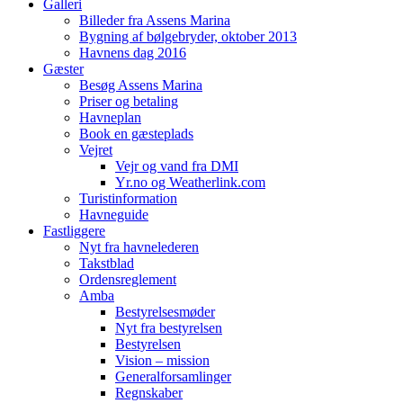
Galleri
Billeder fra Assens Marina
Bygning af bølgebryder, oktober 2013
Havnens dag 2016
Gæster
Besøg Assens Marina
Priser og betaling
Havneplan
Book en gæsteplads
Vejret
Vejr og vand fra DMI
Yr.no og Weatherlink.com
Turistinformation
Havneguide
Fastliggere
Nyt fra havnelederen
Takstblad
Ordensreglement
Amba
Bestyrelsesmøder
Nyt fra bestyrelsen
Bestyrelsen
Vision – mission
Generalforsamlinger
Regnskaber