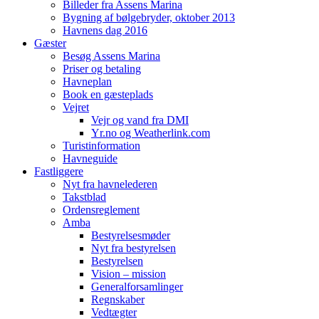
Billeder fra Assens Marina
Bygning af bølgebryder, oktober 2013
Havnens dag 2016
Gæster
Besøg Assens Marina
Priser og betaling
Havneplan
Book en gæsteplads
Vejret
Vejr og vand fra DMI
Yr.no og Weatherlink.com
Turistinformation
Havneguide
Fastliggere
Nyt fra havnelederen
Takstblad
Ordensreglement
Amba
Bestyrelsesmøder
Nyt fra bestyrelsen
Bestyrelsen
Vision – mission
Generalforsamlinger
Regnskaber
Vedtægter