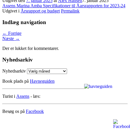
Udgivet den
7. januar 2025
af
Alex Hansen
7. januar 2025
Assens Marina Amba Specifikationer til Åarsrapporten for 2023-24
Udgivet i
Årsrapport og budget
Permalink
Indlæg navigation
←
Forrige
Næste
→
Der er lukket for kommentarer.
Nyhedsarkiv
Nyhedsarkiv
Book plads på
Havneguiden
Turist i
Assens
- læs:
Besøg os på
Facebook