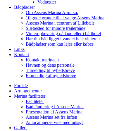
Vedtægter
Bådpladser
Om Assens Marina A.m.b.a.
10 gode grunde til at vælge Assens Marina
Assens Marina i centrum af Lillebælt
Slæbested for mindre trailerbåde
Vinteropbevaring på land eller i bådhotel
Har din båd ligget i vandet hele vinteren
Bådpladser som kan lejes eller købes
Links
Kontakt
Kontakt marinaen
Havnen og dens personale
Tilmelding til nyhedsbreve
Framelding af nyhedsbreve
Forside
Arrangementer
Marina faciliteter
Faciliteter
Bådhåndtering i Assens Marina
Præsentation af Assens Marina
Assens Marina set fra luften
Autocamperservice med udsigt
Galleri