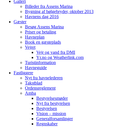
Galleri
Billeder fra Assens Marina
Bygning af bølgebryder, oktober 2013
Havnens dag 2016
Gæster
Besøg Assens Marina
Priser og betaling
Havneplan
Book en gæsteplads
Vejret
Vejr og vand fra DMI
Yr.no og Weatherlink.com
Turistinformation
Havneguide
Fastliggere
Nyt fra havnelederen
Takstblad
Ordensreglement
Amba
Bestyrelsesmøder
Nyt fra bestyrelsen
Bestyrelsen
Vision – mission
Generalforsamlinger
Regnskaber