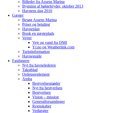
Billeder fra Assens Marina
Bygning af bølgebryder, oktober 2013
Havnens dag 2016
Gæster
Besøg Assens Marina
Priser og betaling
Havneplan
Book en gæsteplads
Vejret
Vejr og vand fra DMI
Yr.no og Weatherlink.com
Turistinformation
Havneguide
Fastliggere
Nyt fra havnelederen
Takstblad
Ordensreglement
Amba
Bestyrelsesmøder
Nyt fra bestyrelsen
Bestyrelsen
Vision – mission
Generalforsamlinger
Regnskaber
Vedtægter