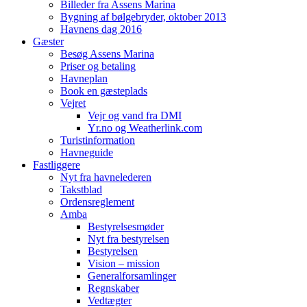
Billeder fra Assens Marina
Bygning af bølgebryder, oktober 2013
Havnens dag 2016
Gæster
Besøg Assens Marina
Priser og betaling
Havneplan
Book en gæsteplads
Vejret
Vejr og vand fra DMI
Yr.no og Weatherlink.com
Turistinformation
Havneguide
Fastliggere
Nyt fra havnelederen
Takstblad
Ordensreglement
Amba
Bestyrelsesmøder
Nyt fra bestyrelsen
Bestyrelsen
Vision – mission
Generalforsamlinger
Regnskaber
Vedtægter