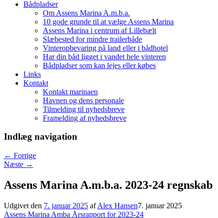
Bådpladser
Om Assens Marina A.m.b.a.
10 gode grunde til at vælge Assens Marina
Assens Marina i centrum af Lillebælt
Slæbested for mindre trailerbåde
Vinteropbevaring på land eller i bådhotel
Har din båd ligget i vandet hele vinteren
Bådpladser som kan lejes eller købes
Links
Kontakt
Kontakt marinaen
Havnen og dens personale
Tilmelding til nyhedsbreve
Framelding af nyhedsbreve
Indlæg navigation
←
Forrige
Næste
→
Assens Marina A.m.b.a. 2023-24 regnskab
Udgivet den
7. januar 2025
af
Alex Hansen
7. januar 2025
Assens Marina Amba Årsrapport for 2023-24