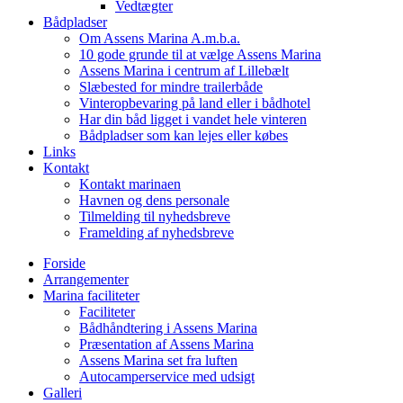
Vedtægter
Bådpladser
Om Assens Marina A.m.b.a.
10 gode grunde til at vælge Assens Marina
Assens Marina i centrum af Lillebælt
Slæbested for mindre trailerbåde
Vinteropbevaring på land eller i bådhotel
Har din båd ligget i vandet hele vinteren
Bådpladser som kan lejes eller købes
Links
Kontakt
Kontakt marinaen
Havnen og dens personale
Tilmelding til nyhedsbreve
Framelding af nyhedsbreve
Forside
Arrangementer
Marina faciliteter
Faciliteter
Bådhåndtering i Assens Marina
Præsentation af Assens Marina
Assens Marina set fra luften
Autocamperservice med udsigt
Galleri