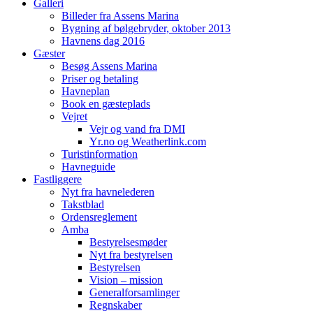
Galleri
Billeder fra Assens Marina
Bygning af bølgebryder, oktober 2013
Havnens dag 2016
Gæster
Besøg Assens Marina
Priser og betaling
Havneplan
Book en gæsteplads
Vejret
Vejr og vand fra DMI
Yr.no og Weatherlink.com
Turistinformation
Havneguide
Fastliggere
Nyt fra havnelederen
Takstblad
Ordensreglement
Amba
Bestyrelsesmøder
Nyt fra bestyrelsen
Bestyrelsen
Vision – mission
Generalforsamlinger
Regnskaber