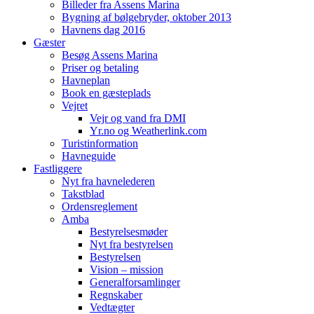
Billeder fra Assens Marina
Bygning af bølgebryder, oktober 2013
Havnens dag 2016
Gæster
Besøg Assens Marina
Priser og betaling
Havneplan
Book en gæsteplads
Vejret
Vejr og vand fra DMI
Yr.no og Weatherlink.com
Turistinformation
Havneguide
Fastliggere
Nyt fra havnelederen
Takstblad
Ordensreglement
Amba
Bestyrelsesmøder
Nyt fra bestyrelsen
Bestyrelsen
Vision – mission
Generalforsamlinger
Regnskaber
Vedtægter