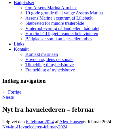
Bådpladser
Om Assens Marina A.m.b.a.
10 gode grunde til at vælge Assens Marina
Assens Marina i centrum af Lillebælt
Slæbested for mindre trailerbåde
Vinteropbevaring på land eller i bådhotel
Har din båd ligget i vandet hele vinteren
Bådpladser som kan lejes eller købes
Links
Kontakt
Kontakt marinaen
Havnen og dens personale
Tilmelding til nyhedsbreve
Framelding af nyhedsbreve
Indlæg navigation
←
Forrige
Næste
→
Nyt fra havnelederen – februar
Udgivet den
6. februar 2024
af
Alex Hansen
6. februar 2024
Nyt-fra-Havnelederen-februar-2024