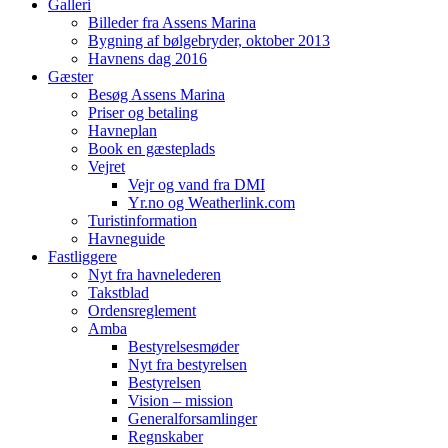
Galleri
Billeder fra Assens Marina
Bygning af bølgebryder, oktober 2013
Havnens dag 2016
Gæster
Besøg Assens Marina
Priser og betaling
Havneplan
Book en gæsteplads
Vejret
Vejr og vand fra DMI
Yr.no og Weatherlink.com
Turistinformation
Havneguide
Fastliggere
Nyt fra havnelederen
Takstblad
Ordensreglement
Amba
Bestyrelsesmøder
Nyt fra bestyrelsen
Bestyrelsen
Vision – mission
Generalforsamlinger
Regnskaber