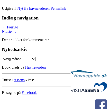
Udgivet i
Nyt fra havnelederen
Permalink
Indlæg navigation
←
Forrige
Næste
→
Der er lukket for kommentarer.
Nyhedsarkiv
Nyhedsarkiv
Book plads på
Havneguiden
Turist i
Assens
- læs:
Besøg os på
Facebook