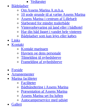
Vedtægter
Bådpladser
Om Assens Marina A.m.b.a.
10 gode grunde til at vælge Assens Marina
Assens Marina i centrum af Lillebælt
Slæbested for mindre trailerbåde
Vinteropbevaring på land eller i bådhotel
Har din båd ligget i vandet hele vinteren
Bådpladser som kan lejes eller købes
Links
Kontakt
Kontakt marinaen
Havnen og dens personale
Tilmelding til nyhedsbreve
Framelding af nyhedsbreve
Forside
Arrangementer
Marina faciliteter
Faciliteter
Bådhåndtering i Assens Marina
Præsentation af Assens Marina
Assens Marina set fra luften
Autocamperservice med udsigt
Galleri