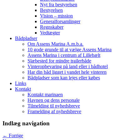
Nyt fra bestyrelsen
Bestyrelsen
Vision – mission
Generalforsamlinger
Regnskaber
Vedtægter
Bådpladser
Om Assens Marina A.m.b.a.
10 gode grunde til at vælge Assens Marina
Assens Marina i centrum af Lillebælt
Slæbested for mindre trailerbåde
Vinteropbevaring på land eller i bådhotel
Har din båd ligget i vandet hele vinteren
Bådpladser som kan lejes eller købes
Links
Kontakt
Kontakt marinaen
Havnen og dens personale
Tilmelding til nyhedsbreve
Framelding af nyhedsbreve
Indlæg navigation
←
Forrige