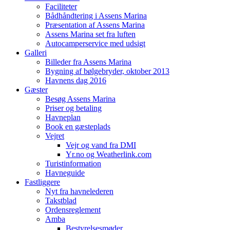
Faciliteter
Bådhåndtering i Assens Marina
Præsentation af Assens Marina
Assens Marina set fra luften
Autocamperservice med udsigt
Galleri
Billeder fra Assens Marina
Bygning af bølgebryder, oktober 2013
Havnens dag 2016
Gæster
Besøg Assens Marina
Priser og betaling
Havneplan
Book en gæsteplads
Vejret
Vejr og vand fra DMI
Yr.no og Weatherlink.com
Turistinformation
Havneguide
Fastliggere
Nyt fra havnelederen
Takstblad
Ordensreglement
Amba
Bestyrelsesmøder