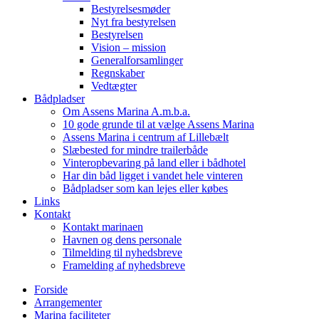
Bestyrelsesmøder
Nyt fra bestyrelsen
Bestyrelsen
Vision – mission
Generalforsamlinger
Regnskaber
Vedtægter
Bådpladser
Om Assens Marina A.m.b.a.
10 gode grunde til at vælge Assens Marina
Assens Marina i centrum af Lillebælt
Slæbested for mindre trailerbåde
Vinteropbevaring på land eller i bådhotel
Har din båd ligget i vandet hele vinteren
Bådpladser som kan lejes eller købes
Links
Kontakt
Kontakt marinaen
Havnen og dens personale
Tilmelding til nyhedsbreve
Framelding af nyhedsbreve
Forside
Arrangementer
Marina faciliteter