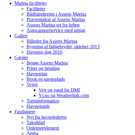
Marina faciliteter
Faciliteter
Bådhåndtering i Assens Marina
Præsentation af Assens Marina
Assens Marina set fra luften
Autocamperservice med udsigt
Galleri
Billeder fra Assens Marina
Bygning af bølgebryder, oktober 2013
Havnens dag 2016
Gæster
Besøg Assens Marina
Priser og betaling
Havneplan
Book en gæsteplads
Vejret
Vejr og vand fra DMI
Yr.no og Weatherlink.com
Turistinformation
Havneguide
Fastliggere
Nyt fra havnelederen
Takstblad
Ordensreglement
Amba